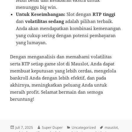
lebih besar dan kesabaran ekstra untuk
menunggu big win.
Untuk Keseimbangan:
Slot dengan
RTP tinggi
dan
volatilitas sedang
adalah pilihan terbaik.
Anda akan mendapatkan kombinasi kemenangan
yang cukup sering dengan potensi pembayaran
yang lumayan.
Dengan menganalisis dan memahami volatilitas
serta RTP setiap game slot di Mauslot, Anda dapat
membuat keputusan yang lebih cerdas, mengelola
bankroll Anda dengan lebih efektif, dan pada
akhirnya, meningkatkan peluang Anda untuk
meraih profit. Selamat bermain dan semoga
beruntung!
Diposkan
Penulis
Kategori
Tag
Juli 7, 2025
Super Duper
Uncategorized
mauslot
,