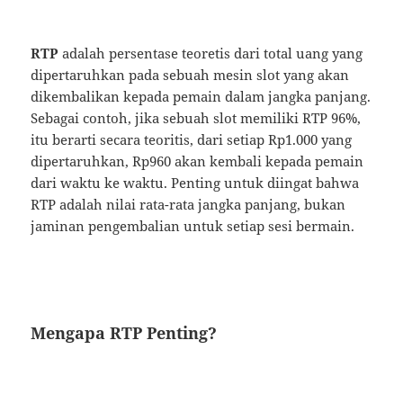
RTP
adalah persentase teoretis dari total uang yang
dipertaruhkan pada sebuah mesin slot yang akan
dikembalikan kepada pemain dalam jangka panjang.
Sebagai contoh, jika sebuah slot memiliki RTP 96%,
itu berarti secara teoritis, dari setiap Rp1.000 yang
dipertaruhkan, Rp960 akan kembali kepada pemain
dari waktu ke waktu. Penting untuk diingat bahwa
RTP adalah nilai rata-rata jangka panjang, bukan
jaminan pengembalian untuk setiap sesi bermain.
Mengapa RTP Penting?