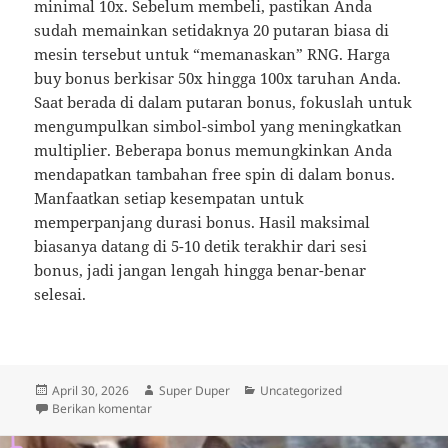
minimal 10x. Sebelum membeli, pastikan Anda
sudah memainkan setidaknya 20 putaran biasa di
mesin tersebut untuk “memanaskan” RNG. Harga
buy bonus berkisar 50x hingga 100x taruhan Anda.
Saat berada di dalam putaran bonus, fokuslah untuk
mengumpulkan simbol-simbol yang meningkatkan
multiplier. Beberapa bonus memungkinkan Anda
mendapatkan tambahan free spin di dalam bonus.
Manfaatkan setiap kesempatan untuk
memperpanjang durasi bonus. Hasil maksimal
biasanya datang di 5-10 detik terakhir dari sesi
bonus, jadi jangan lengah hingga benar-benar
selesai.
Diposkan
Penulis
Kategori
April 30, 2026
Super Duper
Uncategorized
pada
untuk Slot777: Menang Maksimal Dengan Menggunaka
Berikan komentar