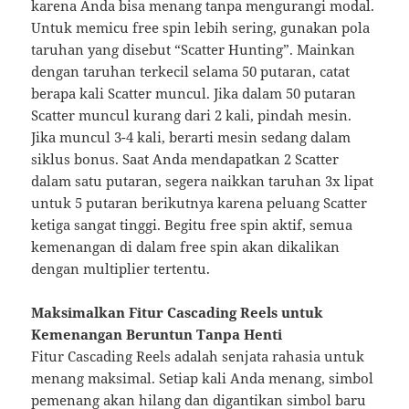
karena Anda bisa menang tanpa mengurangi modal.
Untuk memicu free spin lebih sering, gunakan pola
taruhan yang disebut “Scatter Hunting”. Mainkan
dengan taruhan terkecil selama 50 putaran, catat
berapa kali Scatter muncul. Jika dalam 50 putaran
Scatter muncul kurang dari 2 kali, pindah mesin.
Jika muncul 3-4 kali, berarti mesin sedang dalam
siklus bonus. Saat Anda mendapatkan 2 Scatter
dalam satu putaran, segera naikkan taruhan 3x lipat
untuk 5 putaran berikutnya karena peluang Scatter
ketiga sangat tinggi. Begitu free spin aktif, semua
kemenangan di dalam free spin akan dikalikan
dengan multiplier tertentu.
Maksimalkan Fitur Cascading Reels untuk
Kemenangan Beruntun Tanpa Henti
Fitur Cascading Reels adalah senjata rahasia untuk
menang maksimal. Setiap kali Anda menang, simbol
pemenang akan hilang dan digantikan simbol baru