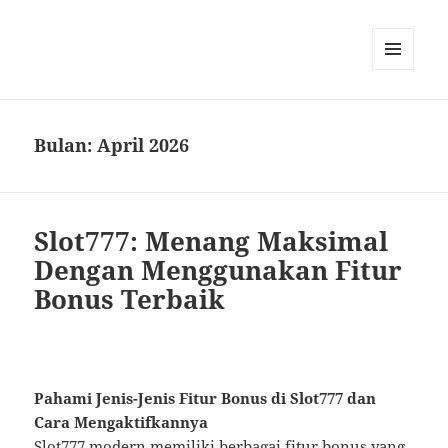
MENU
DAN
WIDGET
Bulan:
April 2026
Slot777: Menang Maksimal
Dengan Menggunakan Fitur
Bonus Terbaik
Pahami Jenis-Jenis Fitur Bonus di Slot777 dan
Cara Mengaktifkannya
Slot777 modern memiliki berbagai fitur bonus yang