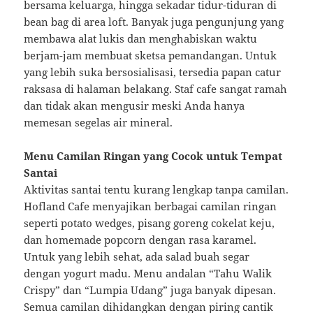
bersama keluarga, hingga sekadar tidur-tiduran di
bean bag di area loft. Banyak juga pengunjung yang
membawa alat lukis dan menghabiskan waktu
berjam-jam membuat sketsa pemandangan. Untuk
yang lebih suka bersosialisasi, tersedia papan catur
raksasa di halaman belakang. Staf cafe sangat ramah
dan tidak akan mengusir meski Anda hanya
memesan segelas air mineral.
Menu Camilan Ringan yang Cocok untuk Tempat
Santai
Aktivitas santai tentu kurang lengkap tanpa camilan.
Hofland Cafe menyajikan berbagai camilan ringan
seperti potato wedges, pisang goreng cokelat keju,
dan homemade popcorn dengan rasa karamel.
Untuk yang lebih sehat, ada salad buah segar
dengan yogurt madu. Menu andalan “Tahu Walik
Crispy” dan “Lumpia Udang” juga banyak dipesan.
Semua camilan dihidangkan dengan piring cantik