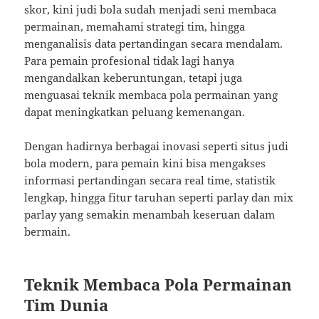
skor, kini judi bola sudah menjadi seni membaca
permainan, memahami strategi tim, hingga
menganalisis data pertandingan secara mendalam.
Para pemain profesional tidak lagi hanya
mengandalkan keberuntungan, tetapi juga
menguasai teknik membaca pola permainan yang
dapat meningkatkan peluang kemenangan.
Dengan hadirnya berbagai inovasi seperti situs judi
bola modern, para pemain kini bisa mengakses
informasi pertandingan secara real time, statistik
lengkap, hingga fitur taruhan seperti parlay dan mix
parlay yang semakin menambah keseruan dalam
bermain.
Teknik Membaca Pola Permainan
Tim Dunia