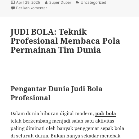
Diposkan
Penulis
Kategori
April 29, 2026
Super Duper
Uncategorized
pada
untuk Menikmati Waktu Santai di Hofland Cafe Bogor
Berikan komentar
JUDI BOLA: Teknik
Profesional Membaca Pola
Permainan Tim Dunia
Pengantar Dunia Judi Bola
Profesional
Dalam dunia hiburan digital modern,
judi bola
telah berkembang menjadi salah satu aktivitas
paling diminati oleh banyak penggemar sepak bola
di seluruh dunia. Bukan hanya sekadar menebak