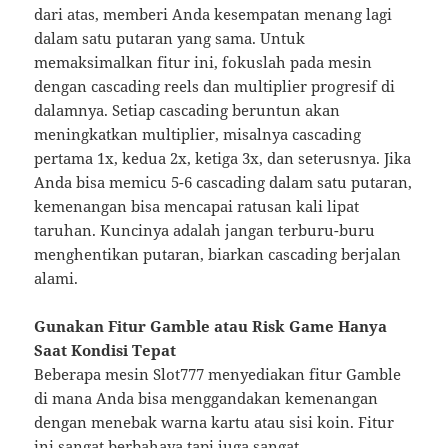
dari atas, memberi Anda kesempatan menang lagi
dalam satu putaran yang sama. Untuk
memaksimalkan fitur ini, fokuslah pada mesin
dengan cascading reels dan multiplier progresif di
dalamnya. Setiap cascading beruntun akan
meningkatkan multiplier, misalnya cascading
pertama 1x, kedua 2x, ketiga 3x, dan seterusnya. Jika
Anda bisa memicu 5-6 cascading dalam satu putaran,
kemenangan bisa mencapai ratusan kali lipat
taruhan. Kuncinya adalah jangan terburu-buru
menghentikan putaran, biarkan cascading berjalan
alami.
Gunakan Fitur Gamble atau Risk Game Hanya
Saat Kondisi Tepat
Beberapa mesin Slot777 menyediakan fitur Gamble
di mana Anda bisa menggandakan kemenangan
dengan menebak warna kartu atau sisi koin. Fitur
ini sangat berbahaya tapi juga sangat