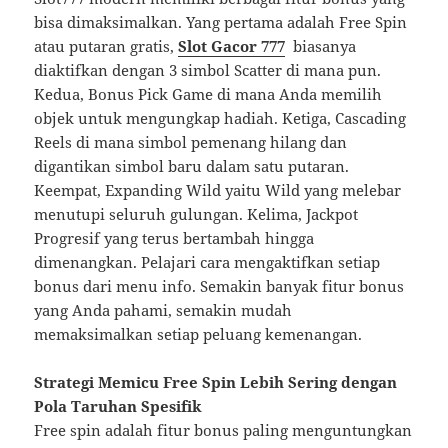
bisa dimaksimalkan. Yang pertama adalah Free Spin
atau putaran gratis,
Slot Gacor 777
biasanya
diaktifkan dengan 3 simbol Scatter di mana pun.
Kedua, Bonus Pick Game di mana Anda memilih
objek untuk mengungkap hadiah. Ketiga, Cascading
Reels di mana simbol pemenang hilang dan
digantikan simbol baru dalam satu putaran.
Keempat, Expanding Wild yaitu Wild yang melebar
menutupi seluruh gulungan. Kelima, Jackpot
Progresif yang terus bertambah hingga
dimenangkan. Pelajari cara mengaktifkan setiap
bonus dari menu info. Semakin banyak fitur bonus
yang Anda pahami, semakin mudah
memaksimalkan setiap peluang kemenangan.
Strategi Memicu Free Spin Lebih Sering dengan
Pola Taruhan Spesifik
Free spin adalah fitur bonus paling menguntungkan