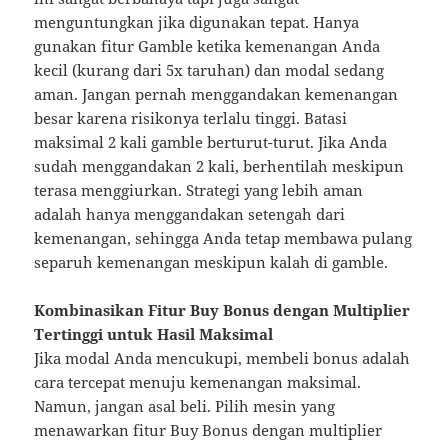
menguntungkan jika digunakan tepat. Hanya
gunakan fitur Gamble ketika kemenangan Anda
kecil (kurang dari 5x taruhan) dan modal sedang
aman. Jangan pernah menggandakan kemenangan
besar karena risikonya terlalu tinggi. Batasi
maksimal 2 kali gamble berturut-turut. Jika Anda
sudah menggandakan 2 kali, berhentilah meskipun
terasa menggiurkan. Strategi yang lebih aman
adalah hanya menggandakan setengah dari
kemenangan, sehingga Anda tetap membawa pulang
separuh kemenangan meskipun kalah di gamble.
Kombinasikan Fitur Buy Bonus dengan Multiplier
Tertinggi untuk Hasil Maksimal
Jika modal Anda mencukupi, membeli bonus adalah
cara tercepat menuju kemenangan maksimal.
Namun, jangan asal beli. Pilih mesin yang
menawarkan fitur Buy Bonus dengan multiplier