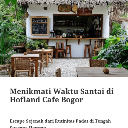
Menikmati Waktu Santai di
Hofland Cafe Bogor
Escape Sejenak dari Rutinitas Padat di Tengah
Suasana Hommy