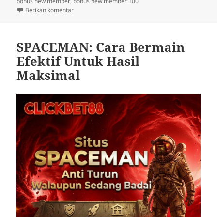
Tag
pada
bonus new member
,
bonus new member 100
untuk Bonus New Member Khusus Hari Ini dengan Pe
Berikan komentar
SPACEMAN: Cara Bermain
Efektif Untuk Hasil
Maksimal