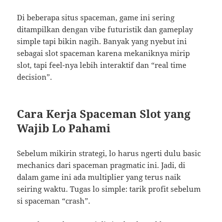
Di beberapa situs spaceman, game ini sering
ditampilkan dengan vibe futuristik dan gameplay
simple tapi bikin nagih. Banyak yang nyebut ini
sebagai slot spaceman karena mekaniknya mirip
slot, tapi feel-nya lebih interaktif dan “real time
decision”.
Cara Kerja Spaceman Slot yang
Wajib Lo Pahami
Sebelum mikirin strategi, lo harus ngerti dulu basic
mechanics dari spaceman pragmatic ini. Jadi, di
dalam game ini ada multiplier yang terus naik
seiring waktu. Tugas lo simple: tarik profit sebelum
si spaceman “crash”.