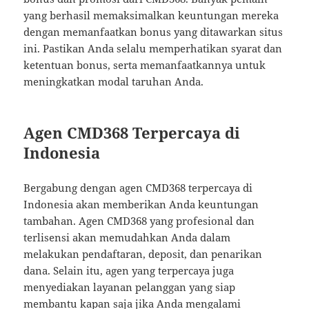
yang berhasil memaksimalkan keuntungan mereka
dengan memanfaatkan bonus yang ditawarkan situs
ini. Pastikan Anda selalu memperhatikan syarat dan
ketentuan bonus, serta memanfaatkannya untuk
meningkatkan modal taruhan Anda.
Agen CMD368 Terpercaya di
Indonesia
Bergabung dengan agen CMD368 terpercaya di
Indonesia akan memberikan Anda keuntungan
tambahan. Agen CMD368 yang profesional dan
terlisensi akan memudahkan Anda dalam
melakukan pendaftaran, deposit, dan penarikan
dana. Selain itu, agen yang terpercaya juga
menyediakan layanan pelanggan yang siap
membantu kapan saja jika Anda mengalami