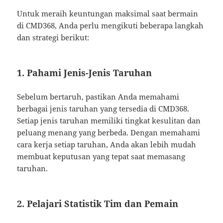
Untuk meraih keuntungan maksimal saat bermain
di CMD368, Anda perlu mengikuti beberapa langkah
dan strategi berikut:
1.
Pahami Jenis-Jenis Taruhan
Sebelum bertaruh, pastikan Anda memahami
berbagai jenis taruhan yang tersedia di CMD368.
Setiap jenis taruhan memiliki tingkat kesulitan dan
peluang menang yang berbeda. Dengan memahami
cara kerja setiap taruhan, Anda akan lebih mudah
membuat keputusan yang tepat saat memasang
taruhan.
2.
Pelajari Statistik Tim dan Pemain