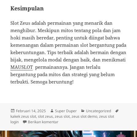
Kesimpulan
Slot Zeus adalah permainan yang menarik dan
menghibur. Meskipun mitos tentang pola dan jam
hoki masih beredar, penting untuk diingat bahwa
kemenangan dalam permainan slot bergantung pada
keberuntungan. Tips terbaik adalah bermain dengan
bijak, mengelola modal dengan baik, dan menikmati
MAUSLOT
permainannya. Jangan terlalu
bergantung pada mitos dan strategi yang belum
terbukti. Semoga beruntung!
Diposkan
Penulis
Kategori
Tag
Februari 14, 2025
Super Duper
Uncategorized
pada
kakek zeus slot
,
slot zeus
,
zeus slot
,
zeus slot demo
,
zeus slot
untuk Zeus Slot Paling Gacor? Ini Pola dan Ja
login
Berikan komentar