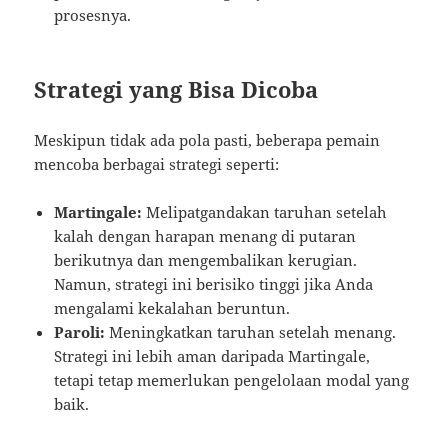
prosesnya.
Strategi yang Bisa Dicoba
Meskipun tidak ada pola pasti, beberapa pemain
mencoba berbagai strategi seperti:
Martingale:
Melipatgandakan taruhan setelah
kalah dengan harapan menang di putaran
berikutnya dan mengembalikan kerugian.
Namun, strategi ini berisiko tinggi jika Anda
mengalami kekalahan beruntun.
Paroli:
Meningkatkan taruhan setelah menang.
Strategi ini lebih aman daripada Martingale,
tetapi tetap memerlukan pengelolaan modal yang
baik.