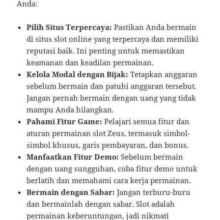
Anda:
Pilih Situs Terpercaya:
Pastikan Anda bermain
di situs slot online yang terpercaya dan memiliki
reputasi baik. Ini penting untuk memastikan
keamanan dan keadilan permainan.
Kelola Modal dengan Bijak:
Tetapkan anggaran
sebelum bermain dan patuhi anggaran tersebut.
Jangan pernah bermain dengan uang yang tidak
mampu Anda hilangkan.
Pahami Fitur Game:
Pelajari semua fitur dan
aturan permainan slot Zeus, termasuk simbol-
simbol khusus, garis pembayaran, dan bonus.
Manfaatkan Fitur Demo:
Sebelum bermain
dengan uang sungguhan, coba fitur demo untuk
berlatih dan memahami cara kerja permainan.
Bermain dengan Sabar:
Jangan terburu-buru
dan bermainlah dengan sabar. Slot adalah
permainan keberuntungan, jadi nikmati