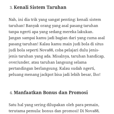
Kenali Sistem Taruhan
Nah, ini dia trik yang sangat penting: kenali sistem
taruhan! Banyak orang yang asal pasang taruhan
tanpa ngerti apa yang sedang mereka lakukan.
Jangan sampai kamu jadi bagian dari yang cuma asal
pasang taruhan! Kalau kamu main judi bola di situs
judi bola seperti Nova88, coba pelajari dulu jenis-
jenis taruhan yang ada. Misalnya, taruhan handicap,
over/under, atau taruhan langsung selama
pertandingan berlangsung. Kalau sudah ngerti,
peluang menang jackpot bisa jadi lebih besar, lho!
Manfaatkan Bonus dan Promosi
Satu hal yang sering dilupakan oleh para pemain,
terutama pemula: bonus dan promosi! Di Nova88,