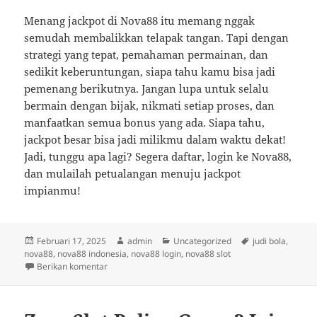
Menang jackpot di Nova88 itu memang nggak
semudah membalikkan telapak tangan. Tapi dengan
strategi yang tepat, pemahaman permainan, dan
sedikit keberuntungan, siapa tahu kamu bisa jadi
pemenang berikutnya. Jangan lupa untuk selalu
bermain dengan bijak, nikmati setiap proses, dan
manfaatkan semua bonus yang ada. Siapa tahu,
jackpot besar bisa jadi milikmu dalam waktu dekat!
Jadi, tunggu apa lagi? Segera daftar, login ke Nova88,
dan mulailah petualangan menuju jackpot
impianmu!
Diposkan
Penulis
Kategori
Tag
Februari 17, 2025
admin
Uncategorized
judi bola
,
pada
nova88
,
nova88 indonesia
,
nova88 login
,
nova88 slot
untuk Menangkan Jackpot di Nova88: Tips dan Strate
Berikan komentar