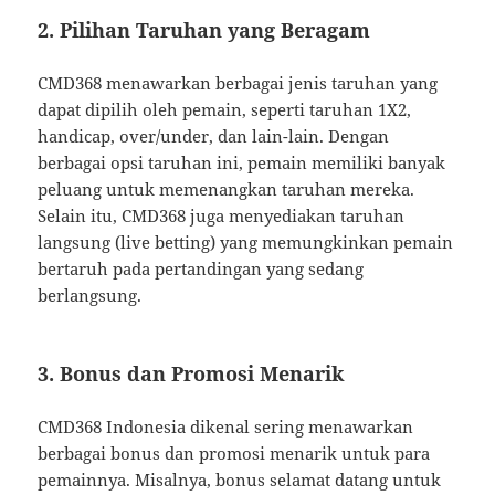
2.
Pilihan Taruhan yang Beragam
CMD368 menawarkan berbagai jenis taruhan yang
dapat dipilih oleh pemain, seperti taruhan 1X2,
handicap, over/under, dan lain-lain. Dengan
berbagai opsi taruhan ini, pemain memiliki banyak
peluang untuk memenangkan taruhan mereka.
Selain itu, CMD368 juga menyediakan taruhan
langsung (live betting) yang memungkinkan pemain
bertaruh pada pertandingan yang sedang
berlangsung.
3.
Bonus dan Promosi Menarik
CMD368 Indonesia dikenal sering menawarkan
berbagai bonus dan promosi menarik untuk para
pemainnya. Misalnya, bonus selamat datang untuk