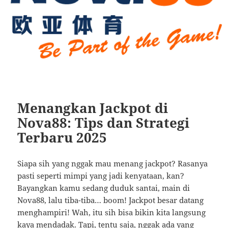
Menangkan Jackpot di
Nova88: Tips dan Strategi
Terbaru 2025
Siapa sih yang nggak mau menang jackpot? Rasanya
pasti seperti mimpi yang jadi kenyataan, kan?
Bayangkan kamu sedang duduk santai, main di
Nova88, lalu tiba-tiba… boom! Jackpot besar datang
menghampiri! Wah, itu sih bisa bikin kita langsung
kaya mendadak. Tapi, tentu saja, nggak ada yang