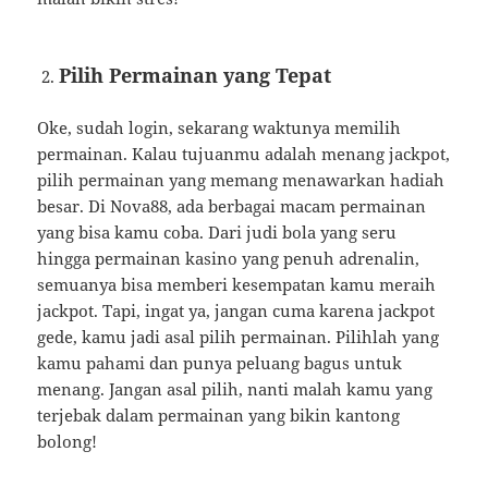
Pilih Permainan yang Tepat
Oke, sudah login, sekarang waktunya memilih
permainan. Kalau tujuanmu adalah menang jackpot,
pilih permainan yang memang menawarkan hadiah
besar. Di Nova88, ada berbagai macam permainan
yang bisa kamu coba. Dari judi bola yang seru
hingga permainan kasino yang penuh adrenalin,
semuanya bisa memberi kesempatan kamu meraih
jackpot. Tapi, ingat ya, jangan cuma karena jackpot
gede, kamu jadi asal pilih permainan. Pilihlah yang
kamu pahami dan punya peluang bagus untuk
menang. Jangan asal pilih, nanti malah kamu yang
terjebak dalam permainan yang bikin kantong
bolong!