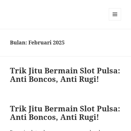
MENU
DAN
WIDGET
Bulan:
Februari 2025
Trik Jitu Bermain Slot Pulsa:
Anti Boncos, Anti Rugi!
Trik Jitu Bermain Slot Pulsa:
Anti Boncos, Anti Rugi!