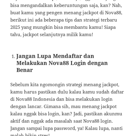
bisa mengandalkan keberuntungan saja, kan? Nah,
buat kamu yang pengen menang jackpot di Nova88,
berikut ini ada beberapa tips dan strategi terbaru
2025 yang mungkin bisa membantu kamu! Siapa
tahu, jackpot selanjutnya milik kamu!
Jangan Lupa Mendaftar dan
Melakukan Nova88 Login dengan
Benar
Sebelum kita ngomongin strategi menang jackpot,
kamu harus pastikan dulu kalau kamu sudah daftar
di Nova88 Indonesia dan bisa melakukan login
dengan lancar. Gimana sih, mau menang jackpot
kalau nggak bisa login, kan? Jadi, pastikan akunmu
aktif dan nggak ada masalah saat Nova88 login.
Jangan sampai lupa password, ya! Kalau lupa, nanti
malah bikin stres!