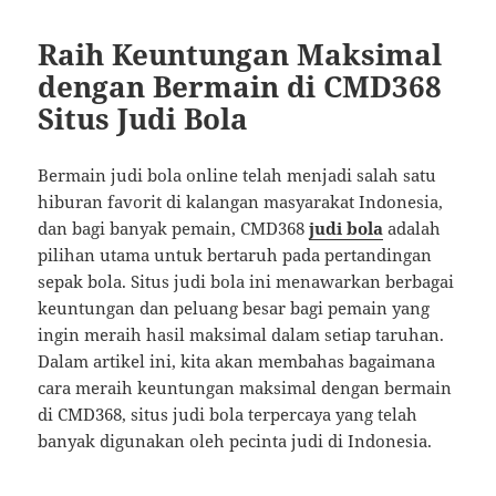
Raih Keuntungan Maksimal
dengan Bermain di CMD368
Situs Judi Bola
Bermain judi bola online telah menjadi salah satu
hiburan favorit di kalangan masyarakat Indonesia,
dan bagi banyak pemain, CMD368
judi bola
adalah
pilihan utama untuk bertaruh pada pertandingan
sepak bola. Situs judi bola ini menawarkan berbagai
keuntungan dan peluang besar bagi pemain yang
ingin meraih hasil maksimal dalam setiap taruhan.
Dalam artikel ini, kita akan membahas bagaimana
cara meraih keuntungan maksimal dengan bermain
di CMD368, situs judi bola terpercaya yang telah
banyak digunakan oleh pecinta judi di Indonesia.