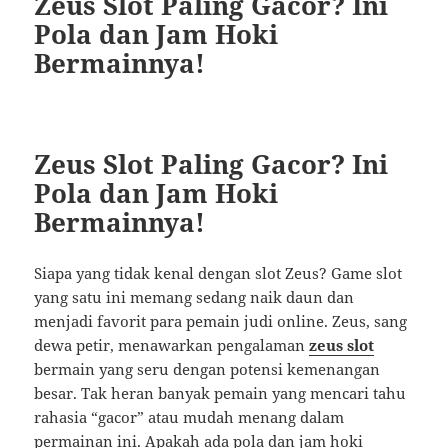
Zeus Slot Paling Gacor? Ini
Pola dan Jam Hoki
Bermainnya!
Zeus Slot Paling Gacor? Ini
Pola dan Jam Hoki
Bermainnya!
Siapa yang tidak kenal dengan slot Zeus? Game slot
yang satu ini memang sedang naik daun dan
menjadi favorit para pemain judi online. Zeus, sang
dewa petir, menawarkan pengalaman
zeus slot
bermain yang seru dengan potensi kemenangan
besar. Tak heran banyak pemain yang mencari tahu
rahasia “gacor” atau mudah menang dalam
permainan ini. Apakah ada pola dan jam hoki