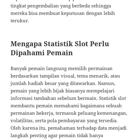
tingkat pengembalian yang berbeda sehingga
mereka bisa membuat keputusan dengan lebih
terukur.
Mengapa Statistik Slot Perlu
Dipahami Pemain
Banyak pemain langsung memilih permainan
berdasarkan tampilan visual, tema menarik, atau
jumlah hadiah besar yang ditawarkan. Namun,
pemain yang lebih bijak biasanya mempelajari
informasi tambahan sebelum bermain. Statistik slot
membantu pemain memahami bagaimana sebuah
permainan bekerja, termasuk peluang kemenangan,
volatilitas, serta pola pembayaran yang tersedia.
Oleh karena itu, pemahaman terhadap data menjadi
langkah penting agar pemain tidak hanya