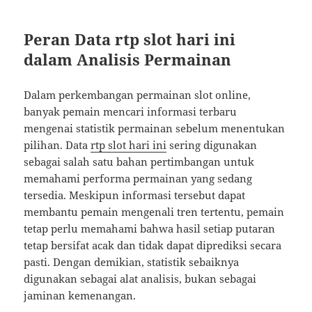
Peran Data rtp slot hari ini
dalam Analisis Permainan
Dalam perkembangan permainan slot online,
banyak pemain mencari informasi terbaru
mengenai statistik permainan sebelum menentukan
pilihan. Data
rtp slot hari ini
sering digunakan
sebagai salah satu bahan pertimbangan untuk
memahami performa permainan yang sedang
tersedia. Meskipun informasi tersebut dapat
membantu pemain mengenali tren tertentu, pemain
tetap perlu memahami bahwa hasil setiap putaran
tetap bersifat acak dan tidak dapat diprediksi secara
pasti. Dengan demikian, statistik sebaiknya
digunakan sebagai alat analisis, bukan sebagai
jaminan kemenangan.