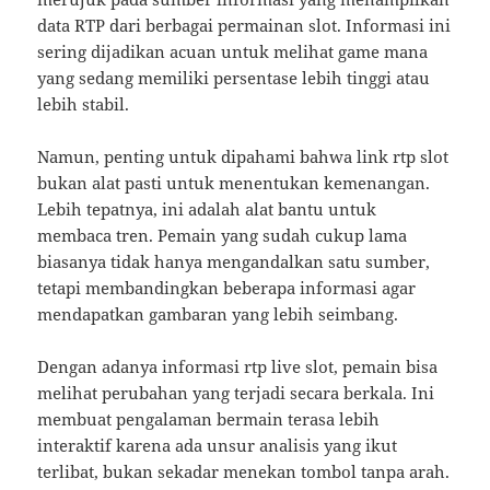
data RTP dari berbagai permainan slot. Informasi ini
sering dijadikan acuan untuk melihat game mana
yang sedang memiliki persentase lebih tinggi atau
lebih stabil.
Namun, penting untuk dipahami bahwa link rtp slot
bukan alat pasti untuk menentukan kemenangan.
Lebih tepatnya, ini adalah alat bantu untuk
membaca tren. Pemain yang sudah cukup lama
biasanya tidak hanya mengandalkan satu sumber,
tetapi membandingkan beberapa informasi agar
mendapatkan gambaran yang lebih seimbang.
Dengan adanya informasi rtp live slot, pemain bisa
melihat perubahan yang terjadi secara berkala. Ini
membuat pengalaman bermain terasa lebih
interaktif karena ada unsur analisis yang ikut
terlibat, bukan sekadar menekan tombol tanpa arah.