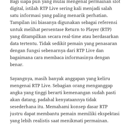
Bagi siapa pun yang mulai mengenal permainan slot
digital, istilah RTP Live sering kali menjadi salah
satu informasi yang paling menarik perhatian.
Tampilan ini biasanya digunakan sebagai referensi
untuk melihat persentase Return to Player (RTP)
yang ditampilkan secara real-time atau berdasarkan
data tertentu. Tidak sedikit pemain yang penasaran
dengan fungsi sebenarnya dari RTP Live dan
bagaimana cara membaca informasinya dengan
benar.
Sayangnya, masih banyak anggapan yang keliru
mengenai RTP Live. Sebagian orang menganggap
angka yang tinggi berarti kemenangan sudah pasti
akan datang, padahal kenyataannya tidak
sesederhana itu. Memahami konsep dasar RTP
justru dapat membantu pemain memiliki ekspektasi
yang lebih realistis saat menikmati permainan.