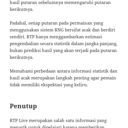
hasil putaran sebelumnya memengaruhi putaran
berikutnya.
Padahal, setiap putaran pada permainan yang
menggunakan sistem RNG bersifat acak dan berdiri
sendiri. RTP hanya menggambarkan estimasi
pengembalian secara statistik dalam jangka panjang,
bukan prediksi hasil yang akan terjadi pada putaran
berikutnya.
Memahami perbedaan antara informasi statistik dan
hasil acak merupakan langkah penting agar pemain
tidak memiliki ekspektasi yang keliru.
Penutup
RTP Live merupakan salah satu informasi yang
menarik untuk dipelajari karena memberikan