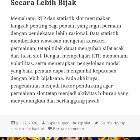
Secara Lebih Bijak
Memahami RTP dan statistik slot merupakan
langkah penting bagi pemain yang ingin bermain
dengan pendekatan lebih rasional. Data statistik
memberikan wawasan mengenai karakter
permainan, tetapi tidak dapat mengubah sifat acak
dari hasil slot. Dengan mempelajari RTP, memahami
volatilitas, serta menerapkan pengelolaan modal
yang baik, pemain dapat mengambil keputusan
dengan lebih bijaksana. Pada akhirnya,
pengetahuan menjadi faktor pendukung agar
permainan slot tetap menjadi aktivitas hiburan yang
menyenangkan dan bertanggung jawab.
Diposkan
Penulis
Kategori
Tag
Juli 27, 2026
Super Duper
rtp slot
live rtp
,
rtp
,
rtp
pada
untuk RTP Slot Hari Ini Terbaru:
slot
,
rtp slot hari ini
Berikan komentar