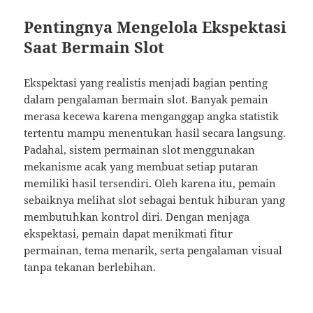
Pentingnya Mengelola Ekspektasi
Saat Bermain Slot
Ekspektasi yang realistis menjadi bagian penting
dalam pengalaman bermain slot. Banyak pemain
merasa kecewa karena menganggap angka statistik
tertentu mampu menentukan hasil secara langsung.
Padahal, sistem permainan slot menggunakan
mekanisme acak yang membuat setiap putaran
memiliki hasil tersendiri. Oleh karena itu, pemain
sebaiknya melihat slot sebagai bentuk hiburan yang
membutuhkan kontrol diri. Dengan menjaga
ekspektasi, pemain dapat menikmati fitur
permainan, tema menarik, serta pengalaman visual
tanpa tekanan berlebihan.