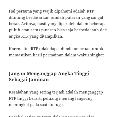
Hal pertama yang wajib dipahami adalah RTP
dihitung berdasarkan jumlah putaran yang sangat
besar. Artinya, hasil yang diperoleh dalam beberapa
puluh atau ratus putaran bisa saja berbeda jauh dari
angka RTP yang ditampilkan.
Karena itu, RTP tidak dapat dijadikan acuan untuk
memastikan hasil permainan dalam waktu singkat.
Jangan Menganggap Angka Tinggi
Sebagai Jaminan
Kesalahan yang sering terjadi adalah menganggap
RTP tinggi berarti peluang menang langsung
meningkat pada saat itu juga.