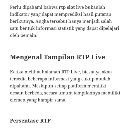
Perlu dipahami bahwa
rtp slot
live bukanlah
indikator yang dapat memprediksi hasil putaran
berikutnya. Angka tersebut hanya menjadi salah
satu bentuk informasi statistik yang dapat dipelajari
oleh pemain.
Mengenal Tampilan RTP Live
Ketika melihat halaman RTP Live, biasanya akan
tersedia beberapa informasi yang cukup mudah
dipahami. Meskipun setiap platform memiliki
desain berbeda, secara umum tampilannya memiliki
elemen yang hampir sama.
Persentase RTP