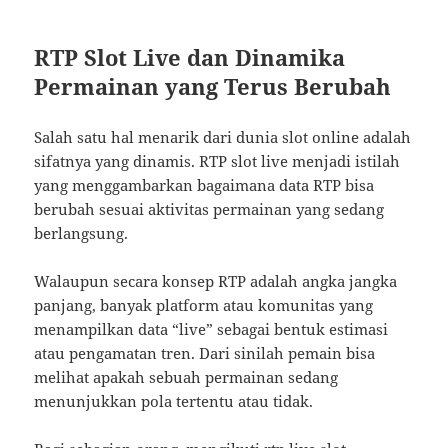
RTP Slot Live dan Dinamika
Permainan yang Terus Berubah
Salah satu hal menarik dari dunia slot online adalah
sifatnya yang dinamis. RTP slot live menjadi istilah
yang menggambarkan bagaimana data RTP bisa
berubah sesuai aktivitas permainan yang sedang
berlangsung.
Walaupun secara konsep RTP adalah angka jangka
panjang, banyak platform atau komunitas yang
menampilkan data “live” sebagai bentuk estimasi
atau pengamatan tren. Dari sinilah pemain bisa
melihat apakah sebuah permainan sedang
menunjukkan pola tertentu atau tidak.