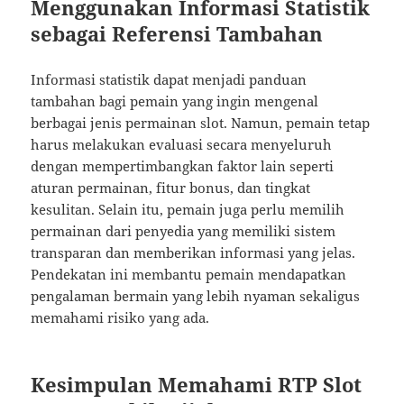
Menggunakan Informasi Statistik
sebagai Referensi Tambahan
Informasi statistik dapat menjadi panduan
tambahan bagi pemain yang ingin mengenal
berbagai jenis permainan slot. Namun, pemain tetap
harus melakukan evaluasi secara menyeluruh
dengan mempertimbangkan faktor lain seperti
aturan permainan, fitur bonus, dan tingkat
kesulitan. Selain itu, pemain juga perlu memilih
permainan dari penyedia yang memiliki sistem
transparan dan memberikan informasi yang jelas.
Pendekatan ini membantu pemain mendapatkan
pengalaman bermain yang lebih nyaman sekaligus
memahami risiko yang ada.
Kesimpulan Memahami RTP Slot