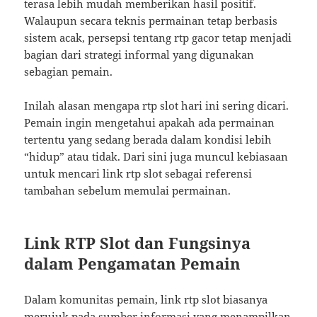
terasa lebih mudah memberikan hasil positif.
Walaupun secara teknis permainan tetap berbasis
sistem acak, persepsi tentang rtp gacor tetap menjadi
bagian dari strategi informal yang digunakan
sebagian pemain.
Inilah alasan mengapa rtp slot hari ini sering dicari.
Pemain ingin mengetahui apakah ada permainan
tertentu yang sedang berada dalam kondisi lebih
“hidup” atau tidak. Dari sini juga muncul kebiasaan
untuk mencari link rtp slot sebagai referensi
tambahan sebelum memulai permainan.
Link RTP Slot dan Fungsinya
dalam Pengamatan Pemain
Dalam komunitas pemain, link rtp slot biasanya
merujuk pada sumber informasi yang menampilkan