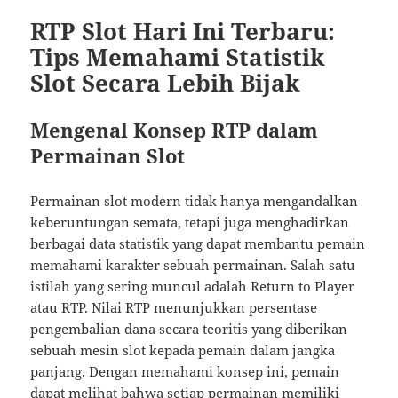
RTP Slot Hari Ini Terbaru:
Tips Memahami Statistik
Slot Secara Lebih Bijak
Mengenal Konsep RTP dalam
Permainan Slot
Permainan slot modern tidak hanya mengandalkan
keberuntungan semata, tetapi juga menghadirkan
berbagai data statistik yang dapat membantu pemain
memahami karakter sebuah permainan. Salah satu
istilah yang sering muncul adalah Return to Player
atau RTP. Nilai RTP menunjukkan persentase
pengembalian dana secara teoritis yang diberikan
sebuah mesin slot kepada pemain dalam jangka
panjang. Dengan memahami konsep ini, pemain
dapat melihat bahwa setiap permainan memiliki