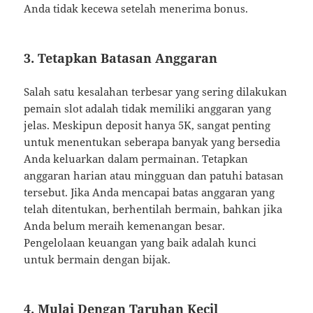
Anda tidak kecewa setelah menerima bonus.
3.
Tetapkan Batasan Anggaran
Salah satu kesalahan terbesar yang sering dilakukan
pemain slot adalah tidak memiliki anggaran yang
jelas. Meskipun deposit hanya 5K, sangat penting
untuk menentukan seberapa banyak yang bersedia
Anda keluarkan dalam permainan. Tetapkan
anggaran harian atau mingguan dan patuhi batasan
tersebut. Jika Anda mencapai batas anggaran yang
telah ditentukan, berhentilah bermain, bahkan jika
Anda belum meraih kemenangan besar.
Pengelolaan keuangan yang baik adalah kunci
untuk bermain dengan bijak.
4.
Mulai Dengan Taruhan Kecil