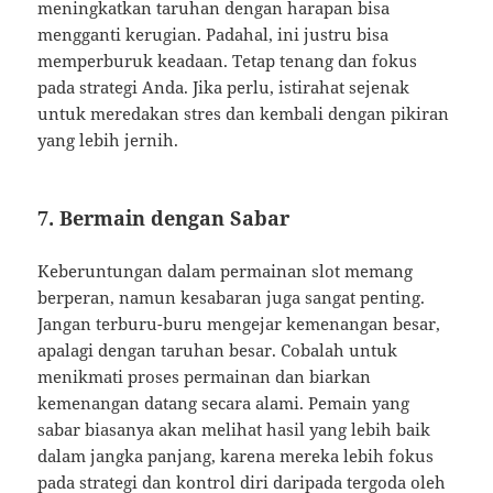
meningkatkan taruhan dengan harapan bisa
mengganti kerugian. Padahal, ini justru bisa
memperburuk keadaan. Tetap tenang dan fokus
pada strategi Anda. Jika perlu, istirahat sejenak
untuk meredakan stres dan kembali dengan pikiran
yang lebih jernih.
7.
Bermain dengan Sabar
Keberuntungan dalam permainan slot memang
berperan, namun kesabaran juga sangat penting.
Jangan terburu-buru mengejar kemenangan besar,
apalagi dengan taruhan besar. Cobalah untuk
menikmati proses permainan dan biarkan
kemenangan datang secara alami. Pemain yang
sabar biasanya akan melihat hasil yang lebih baik
dalam jangka panjang, karena mereka lebih fokus
pada strategi dan kontrol diri daripada tergoda oleh