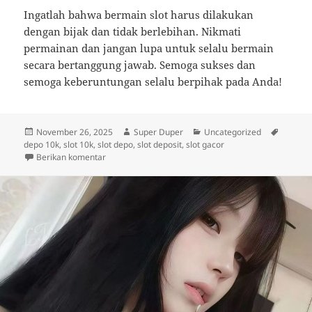
Ingatlah bahwa bermain slot harus dilakukan
dengan bijak dan tidak berlebihan. Nikmati
permainan dan jangan lupa untuk selalu bermain
secara bertanggung jawab. Semoga sukses dan
semoga keberuntungan selalu berpihak pada Anda!
Diposkan
Penulis
Kategori
Tag
November 26, 2025
Super Duper
Uncategorized
pada
depo 10k
,
slot 10k
,
slot depo
,
slot deposit
,
slot gacor
untuk Ceriabet Slot Depo 10K: Tips Menang Lebih Ba
Berikan komentar