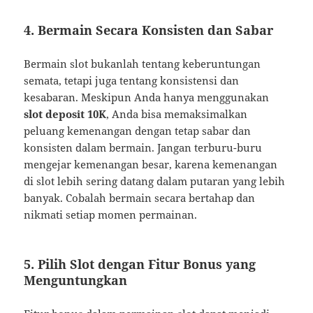
4. Bermain Secara Konsisten dan Sabar
Bermain slot bukanlah tentang keberuntungan
semata, tetapi juga tentang konsistensi dan
kesabaran. Meskipun Anda hanya menggunakan
slot deposit 10K
, Anda bisa memaksimalkan
peluang kemenangan dengan tetap sabar dan
konsisten dalam bermain. Jangan terburu-buru
mengejar kemenangan besar, karena kemenangan
di slot lebih sering datang dalam putaran yang lebih
banyak. Cobalah bermain secara bertahap dan
nikmati setiap momen permainan.
5. Pilih Slot dengan Fitur Bonus yang
Menguntungkan