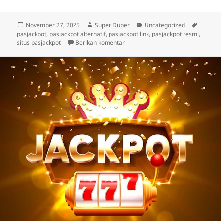
Diposkan
Penulis
Kategori
Tag
November 27, 2025
Super Duper
Uncategorized
pada
pasjackpot
,
pasjackpot alternatif
,
pasjackpot link
,
pasjackpot resmi
,
untuk Trik Profesional Agar Pemul
situs pasjackpot
Berikan komentar