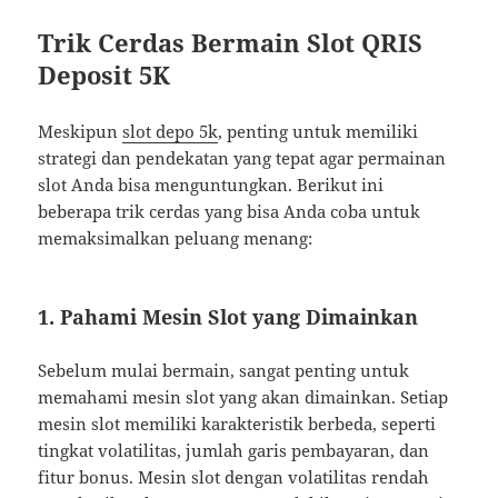
Trik Cerdas Bermain Slot QRIS
Deposit 5K
Meskipun
slot depo 5k
, penting untuk memiliki
strategi dan pendekatan yang tepat agar permainan
slot Anda bisa menguntungkan. Berikut ini
beberapa trik cerdas yang bisa Anda coba untuk
memaksimalkan peluang menang:
1.
Pahami Mesin Slot yang Dimainkan
Sebelum mulai bermain, sangat penting untuk
memahami mesin slot yang akan dimainkan. Setiap
mesin slot memiliki karakteristik berbeda, seperti
tingkat volatilitas, jumlah garis pembayaran, dan
fitur bonus. Mesin slot dengan volatilitas rendah