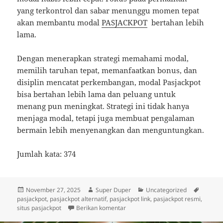
yang terkontrol dan sabar menunggu momen tepat
akan membantu modal
PASJACKPOT
bertahan lebih
lama.
Dengan menerapkan strategi memahami modal,
memilih taruhan tepat, memanfaatkan bonus, dan
disiplin mencatat perkembangan, modal Pasjackpot
bisa bertahan lebih lama dan peluang untuk
menang pun meningkat. Strategi ini tidak hanya
menjaga modal, tetapi juga membuat pengalaman
bermain lebih menyenangkan dan menguntungkan.
Jumlah kata: 374
Diposkan
Penulis
Kategori
Tag
November 27, 2025
Super Duper
Uncategorized
pada
pasjackpot
,
pasjackpot alternatif
,
pasjackpot link
,
pasjackpot resmi
,
untuk Trik Jitu Agar Modal Pasjack
situs pasjackpot
Berikan komentar