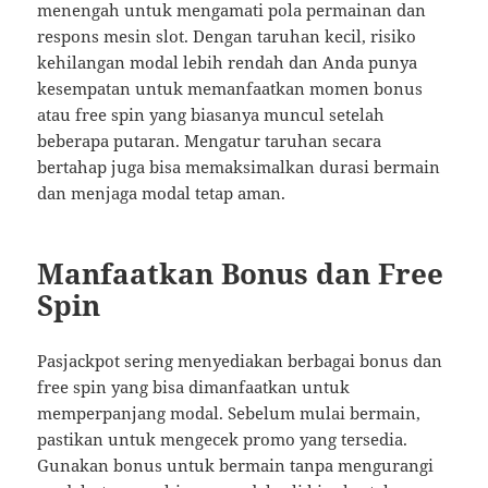
menengah untuk mengamati pola permainan dan
respons mesin slot. Dengan taruhan kecil, risiko
kehilangan modal lebih rendah dan Anda punya
kesempatan untuk memanfaatkan momen bonus
atau free spin yang biasanya muncul setelah
beberapa putaran. Mengatur taruhan secara
bertahap juga bisa memaksimalkan durasi bermain
dan menjaga modal tetap aman.
Manfaatkan Bonus dan Free
Spin
Pasjackpot sering menyediakan berbagai bonus dan
free spin yang bisa dimanfaatkan untuk
memperpanjang modal. Sebelum mulai bermain,
pastikan untuk mengecek promo yang tersedia.
Gunakan bonus untuk bermain tanpa mengurangi