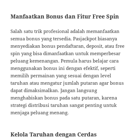
Manfaatkan Bonus dan Fitur Free Spin
Salah satu trik profesional adalah memanfaatkan
semua bonus yang tersedia. Pasjackpot biasanya
menyediakan bonus pendaftaran, deposit, atau free
spin yang bisa dimanfaatkan untuk memperbesar
peluang kemenangan. Pemula harus belajar cara
menggunakan bonus ini dengan efektif, seperti
memilih permainan yang sesuai dengan level
taruhan atau mengatur jumlah putaran agar bonus
dapat dimaksimalkan. Jangan langsung
menghabiskan bonus pada satu putaran, karena
strategi distribusi taruhan sangat penting untuk
menjaga peluang menang.
Kelola Taruhan dengan Cerdas