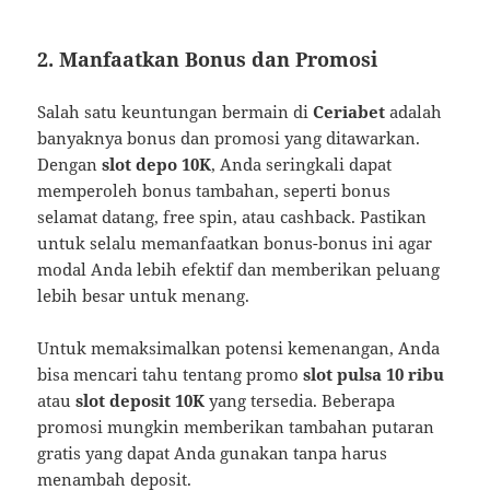
2. Manfaatkan Bonus dan Promosi
Salah satu keuntungan bermain di
Ceriabet
adalah
banyaknya bonus dan promosi yang ditawarkan.
Dengan
slot depo 10K
, Anda seringkali dapat
memperoleh bonus tambahan, seperti bonus
selamat datang, free spin, atau cashback. Pastikan
untuk selalu memanfaatkan bonus-bonus ini agar
modal Anda lebih efektif dan memberikan peluang
lebih besar untuk menang.
Untuk memaksimalkan potensi kemenangan, Anda
bisa mencari tahu tentang promo
slot pulsa 10 ribu
atau
slot deposit 10K
yang tersedia. Beberapa
promosi mungkin memberikan tambahan putaran
gratis yang dapat Anda gunakan tanpa harus
menambah deposit.