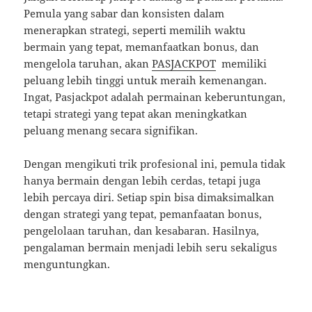
Pemula yang sabar dan konsisten dalam
menerapkan strategi, seperti memilih waktu
bermain yang tepat, memanfaatkan bonus, dan
mengelola taruhan, akan
PASJACKPOT
memiliki
peluang lebih tinggi untuk meraih kemenangan.
Ingat, Pasjackpot adalah permainan keberuntungan,
tetapi strategi yang tepat akan meningkatkan
peluang menang secara signifikan.
Dengan mengikuti trik profesional ini, pemula tidak
hanya bermain dengan lebih cerdas, tetapi juga
lebih percaya diri. Setiap spin bisa dimaksimalkan
dengan strategi yang tepat, pemanfaatan bonus,
pengelolaan taruhan, dan kesabaran. Hasilnya,
pengalaman bermain menjadi lebih seru sekaligus
menguntungkan.