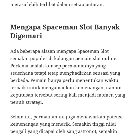
merasa lebih terlibat dalam setiap putaran.
Mengapa Spaceman Slot Banyak
Digemari
Ada beberapa alasan mengapa Spaceman Slot
semakin populer di kalangan pemain slot online.
Pertama adalah konsep permainannya yang
sederhana tetapi tetap menghadirkan sensasi yang
berbeda. Pemain hanya perlu menentukan waktu
terbaik untuk mengamankan kemenangan, namun
keputusan tersebut sering kali menjadi momen yang
penuh strategi.
Selain itu, permainan ini juga menawarkan potensi
kemenangan yang menarik. Semakin tinggi nilai
pengali yang dicapai oleh sang astronot, semakin