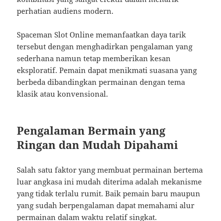
perhatian audiens modern.
Spaceman Slot Online memanfaatkan daya tarik
tersebut dengan menghadirkan pengalaman yang
sederhana namun tetap memberikan kesan
eksploratif. Pemain dapat menikmati suasana yang
berbeda dibandingkan permainan dengan tema
klasik atau konvensional.
Pengalaman Bermain yang
Ringan dan Mudah Dipahami
Salah satu faktor yang membuat permainan bertema
luar angkasa ini mudah diterima adalah mekanisme
yang tidak terlalu rumit. Baik pemain baru maupun
yang sudah berpengalaman dapat memahami alur
permainan dalam waktu relatif singkat.