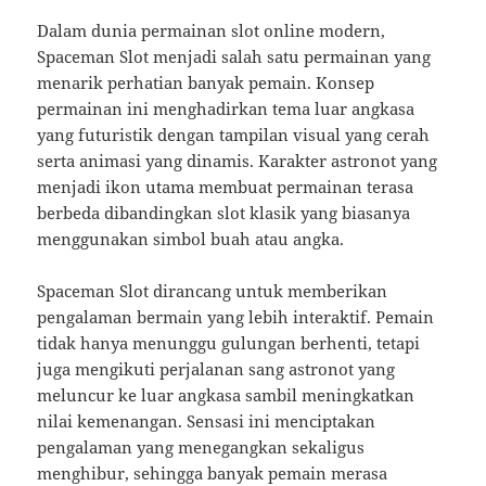
Dalam dunia permainan slot online modern,
Spaceman Slot menjadi salah satu permainan yang
menarik perhatian banyak pemain. Konsep
permainan ini menghadirkan tema luar angkasa
yang futuristik dengan tampilan visual yang cerah
serta animasi yang dinamis. Karakter astronot yang
menjadi ikon utama membuat permainan terasa
berbeda dibandingkan slot klasik yang biasanya
menggunakan simbol buah atau angka.
Spaceman Slot dirancang untuk memberikan
pengalaman bermain yang lebih interaktif. Pemain
tidak hanya menunggu gulungan berhenti, tetapi
juga mengikuti perjalanan sang astronot yang
meluncur ke luar angkasa sambil meningkatkan
nilai kemenangan. Sensasi ini menciptakan
pengalaman yang menegangkan sekaligus
menghibur, sehingga banyak pemain merasa