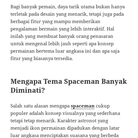
Bagi banyak pemain, daya tarik utama bukan hanya
terletak pada desain yang menarik, tetapi juga pada
berbagai fitur yang mampu memberikan
pengalaman bermain yang lebih interaktif. Hal
inilah yang membuat banyak orang penasaran
untuk mengenal lebih jauh seperti apa konsep
permainan bertema luar angkasa ini dan apa saja
fitur yang biasanya tersedia.
Mengapa Tema Spaceman Banyak
Diminati?
Salah satu alasan mengapa
spaceman
cukup
populer adalah konsep visualnya yang sederhana
tetapi tetap menarik. Karakter astronot yang
menjadi ikon permainan dipadukan dengan latar
luar angkasa menciptakan suasana yang berbeda