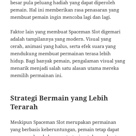
besar pula peluang hadiah yang dapat diperoleh
pemain. Hal ini memberikan rasa penasaran yang
membuat pemain ingin mencoba lagi dan lagi.
Faktor lain yang membuat Spaceman Slot digemari
adalah tampilannya yang modern. Visual yang
cerah, animasi yang halus, serta efek suara yang
mendukung membuat permainan terasa lebih
hidup. Bagi banyak pemain, pengalaman visual yang
menarik menjadi salah satu alasan utama mereka
memilih permainan ini.
Strategi Bermain yang Lebih
Terarah
Meskipun Spaceman Slot merupakan permainan
yang berbasis keberuntungan, pemain tetap dapat