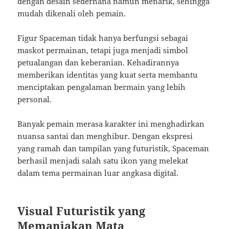
dengan desain sederhana namun menarik, sehingga
mudah dikenali oleh pemain.
Figur Spaceman tidak hanya berfungsi sebagai
maskot permainan, tetapi juga menjadi simbol
petualangan dan keberanian. Kehadirannya
memberikan identitas yang kuat serta membantu
menciptakan pengalaman bermain yang lebih
personal.
Banyak pemain merasa karakter ini menghadirkan
nuansa santai dan menghibur. Dengan ekspresi
yang ramah dan tampilan yang futuristik, Spaceman
berhasil menjadi salah satu ikon yang melekat
dalam tema permainan luar angkasa digital.
Visual Futuristik yang
Memanjakan Mata