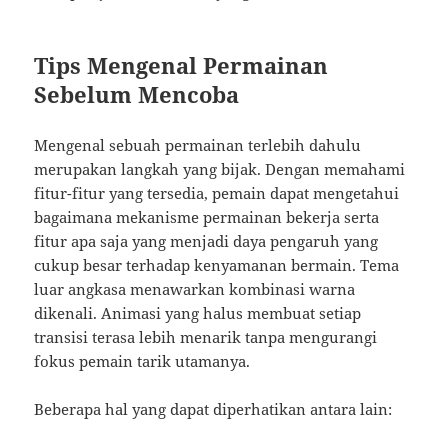
Tips Mengenal Permainan
Sebelum Mencoba
Mengenal sebuah permainan terlebih dahulu
merupakan langkah yang bijak. Dengan memahami
fitur-fitur yang tersedia, pemain dapat mengetahui
bagaimana mekanisme permainan bekerja serta
fitur apa saja yang menjadi daya pengaruh yang
cukup besar terhadap kenyamanan bermain. Tema
luar angkasa menawarkan kombinasi warna
dikenali. Animasi yang halus membuat setiap
transisi terasa lebih menarik tanpa mengurangi
fokus pemain tarik utamanya.
Beberapa hal yang dapat diperhatikan antara lain: