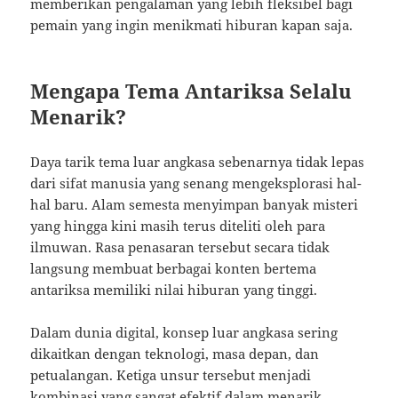
memberikan pengalaman yang lebih fleksibel bagi
pemain yang ingin menikmati hiburan kapan saja.
Mengapa Tema Antariksa Selalu
Menarik?
Daya tarik tema luar angkasa sebenarnya tidak lepas
dari sifat manusia yang senang mengeksplorasi hal-
hal baru. Alam semesta menyimpan banyak misteri
yang hingga kini masih terus diteliti oleh para
ilmuwan. Rasa penasaran tersebut secara tidak
langsung membuat berbagai konten bertema
antariksa memiliki nilai hiburan yang tinggi.
Dalam dunia digital, konsep luar angkasa sering
dikaitkan dengan teknologi, masa depan, dan
petualangan. Ketiga unsur tersebut menjadi
kombinasi yang sangat efektif dalam menarik