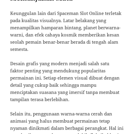
Keunggulan lain dari Spaceman Slot Online terletak
pada kualitas visualnya. Latar belakang yang
menampilkan hamparan bintang, planet berwarna-
warni, dan efek cahaya kosmik memberikan kesan
seolah pemain benar-benar berada di tengah alam
semesta.
Desain grafis yang modern menjadi salah satu
faktor penting yang mendukung popularitas
permainan ini. Setiap elemen visual dibuat dengan
detail yang cukup baik sehingga mampu
menciptakan suasana yang imersif tanpa membuat
tampilan terasa berlebihan.
Selain itu, penggunaan warna-warna cerah dan
animasi yang halus membuat permainan tetap
nyaman dinikmati dalam berbagai perangkat. Hal ini