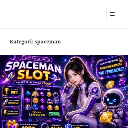
MENU
DAN
WIDGET
Kategori:
spaceman