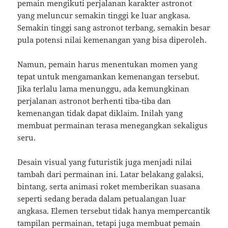
pemain mengikuti perjalanan karakter astronot
yang meluncur semakin tinggi ke luar angkasa.
Semakin tinggi sang astronot terbang, semakin besar
pula potensi nilai kemenangan yang bisa diperoleh.
Namun, pemain harus menentukan momen yang
tepat untuk mengamankan kemenangan tersebut.
Jika terlalu lama menunggu, ada kemungkinan
perjalanan astronot berhenti tiba-tiba dan
kemenangan tidak dapat diklaim. Inilah yang
membuat permainan terasa menegangkan sekaligus
seru.
Desain visual yang futuristik juga menjadi nilai
tambah dari permainan ini. Latar belakang galaksi,
bintang, serta animasi roket memberikan suasana
seperti sedang berada dalam petualangan luar
angkasa. Elemen tersebut tidak hanya mempercantik
tampilan permainan, tetapi juga membuat pemain