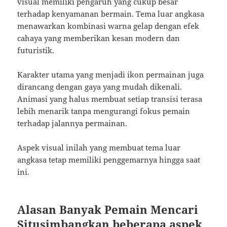
visual memiliki pengaruh yang cukup besar
terhadap kenyamanan bermain. Tema luar angkasa
menawarkan kombinasi warna gelap dengan efek
cahaya yang memberikan kesan modern dan
futuristik.
Karakter utama yang menjadi ikon permainan juga
dirancang dengan gaya yang mudah dikenali.
Animasi yang halus membuat setiap transisi terasa
lebih menarik tanpa mengurangi fokus pemain
terhadap jalannya permainan.
Aspek visual inilah yang membuat tema luar
angkasa tetap memiliki penggemarnya hingga saat
ini.
Alasan Banyak Pemain Mencari
Situsimbangkan beberapa aspek