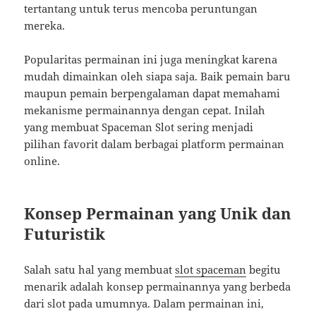
tertantang untuk terus mencoba peruntungan
mereka.
Popularitas permainan ini juga meningkat karena
mudah dimainkan oleh siapa saja. Baik pemain baru
maupun pemain berpengalaman dapat memahami
mekanisme permainannya dengan cepat. Inilah
yang membuat Spaceman Slot sering menjadi
pilihan favorit dalam berbagai platform permainan
online.
Konsep Permainan yang Unik dan
Futuristik
Salah satu hal yang membuat
slot spaceman
begitu
menarik adalah konsep permainannya yang berbeda
dari slot pada umumnya. Dalam permainan ini,