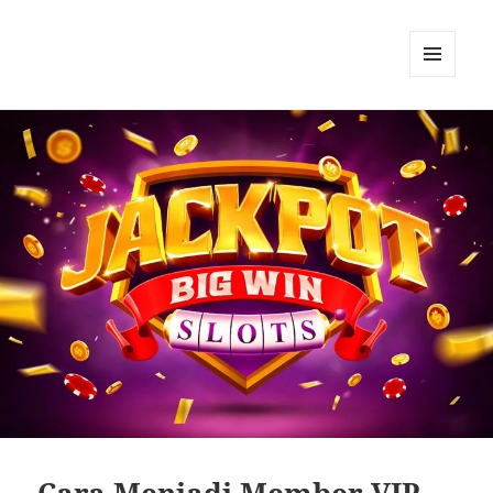
MENU
DAN
WIDGET