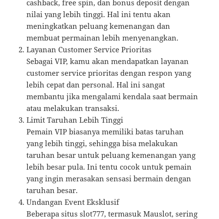
cashback, free spin, dan bonus deposit dengan
nilai yang lebih tinggi. Hal ini tentu akan
meningkatkan peluang kemenangan dan
membuat permainan lebih menyenangkan.
Layanan Customer Service Prioritas
Sebagai VIP, kamu akan mendapatkan layanan
customer service prioritas dengan respon yang
lebih cepat dan personal. Hal ini sangat
membantu jika mengalami kendala saat bermain
atau melakukan transaksi.
Limit Taruhan Lebih Tinggi
Pemain VIP biasanya memiliki batas taruhan
yang lebih tinggi, sehingga bisa melakukan
taruhan besar untuk peluang kemenangan yang
lebih besar pula. Ini tentu cocok untuk pemain
yang ingin merasakan sensasi bermain dengan
taruhan besar.
Undangan Event Eksklusif
Beberapa situs slot777, termasuk Mauslot, sering