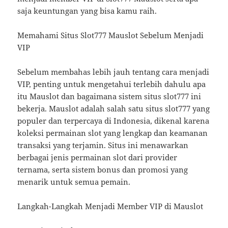
saja keuntungan yang bisa kamu raih.
Memahami Situs Slot777 Mauslot Sebelum Menjadi
VIP
Sebelum membahas lebih jauh tentang cara menjadi
VIP, penting untuk mengetahui terlebih dahulu apa
itu Mauslot dan bagaimana sistem situs slot777 ini
bekerja. Mauslot adalah salah satu situs slot777 yang
populer dan terpercaya di Indonesia, dikenal karena
koleksi permainan slot yang lengkap dan keamanan
transaksi yang terjamin. Situs ini menawarkan
berbagai jenis permainan slot dari provider
ternama, serta sistem bonus dan promosi yang
menarik untuk semua pemain.
Langkah-Langkah Menjadi Member VIP di Mauslot