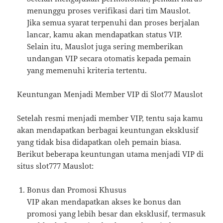
menunggu proses verifikasi dari tim Mauslot.
Jika semua syarat terpenuhi dan proses berjalan
lancar, kamu akan mendapatkan status VIP.
Selain itu, Mauslot juga sering memberikan
undangan VIP secara otomatis kepada pemain
yang memenuhi kriteria tertentu.
Keuntungan Menjadi Member VIP di Slot77 Mauslot
Setelah resmi menjadi member VIP, tentu saja kamu
akan mendapatkan berbagai keuntungan eksklusif
yang tidak bisa didapatkan oleh pemain biasa.
Berikut beberapa keuntungan utama menjadi VIP di
situs slot777 Mauslot:
Bonus dan Promosi Khusus
VIP akan mendapatkan akses ke bonus dan
promosi yang lebih besar dan eksklusif, termasuk