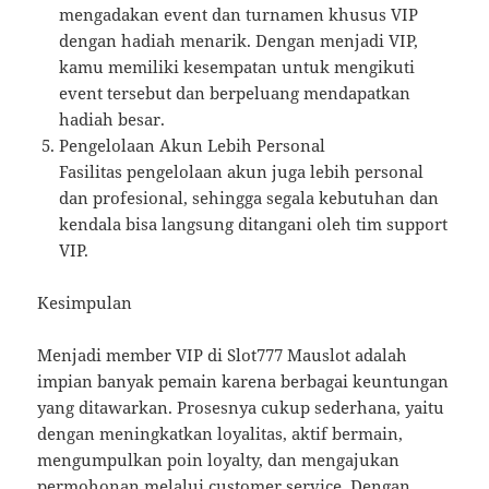
mengadakan event dan turnamen khusus VIP
dengan hadiah menarik. Dengan menjadi VIP,
kamu memiliki kesempatan untuk mengikuti
event tersebut dan berpeluang mendapatkan
hadiah besar.
Pengelolaan Akun Lebih Personal
Fasilitas pengelolaan akun juga lebih personal
dan profesional, sehingga segala kebutuhan dan
kendala bisa langsung ditangani oleh tim support
VIP.
Kesimpulan
Menjadi member VIP di Slot777 Mauslot adalah
impian banyak pemain karena berbagai keuntungan
yang ditawarkan. Prosesnya cukup sederhana, yaitu
dengan meningkatkan loyalitas, aktif bermain,
mengumpulkan poin loyalty, dan mengajukan
permohonan melalui customer service. Dengan