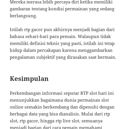
Mereka merasa lebih percaya diri ketika memiliki
gambaran tentang kondisi permainan yang sedang
berlangsung.
Istilah rtp gacor pun akhirnya menjadi bagian dari
bahasa sehari-hari para pemain. Walaupun tidak
memiliki definisi teknis yang pasti, istilah ini tetap
hidup dalam percakapan karena menggambarkan
pengalaman subjektif yang dirasakan saat bermain.
Kesimpulan
Perkembangan informasi seputar RTP slot hari ini
menunjukkan bagaimana dunia permainan slot
online semakin berkembang dan dipenuhi dengan
berbagai data yang bisa dianalisis. Mulai dari rtp
slot, rtp gacor, hingga rtp live slot, semuanya
menjadi bagian dari cara pemain memahami