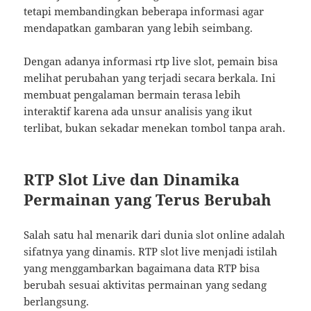
tetapi membandingkan beberapa informasi agar
mendapatkan gambaran yang lebih seimbang.
Dengan adanya informasi rtp live slot, pemain bisa
melihat perubahan yang terjadi secara berkala. Ini
membuat pengalaman bermain terasa lebih
interaktif karena ada unsur analisis yang ikut
terlibat, bukan sekadar menekan tombol tanpa arah.
RTP Slot Live dan Dinamika
Permainan yang Terus Berubah
Salah satu hal menarik dari dunia slot online adalah
sifatnya yang dinamis. RTP slot live menjadi istilah
yang menggambarkan bagaimana data RTP bisa
berubah sesuai aktivitas permainan yang sedang
berlangsung.