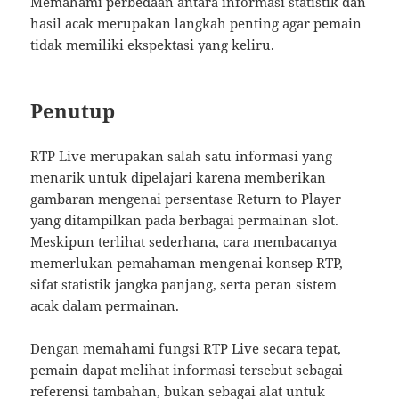
Memahami perbedaan antara informasi statistik dan
hasil acak merupakan langkah penting agar pemain
tidak memiliki ekspektasi yang keliru.
Penutup
RTP Live merupakan salah satu informasi yang
menarik untuk dipelajari karena memberikan
gambaran mengenai persentase Return to Player
yang ditampilkan pada berbagai permainan slot.
Meskipun terlihat sederhana, cara membacanya
memerlukan pemahaman mengenai konsep RTP,
sifat statistik jangka panjang, serta peran sistem
acak dalam permainan.
Dengan memahami fungsi RTP Live secara tepat,
pemain dapat melihat informasi tersebut sebagai
referensi tambahan, bukan sebagai alat untuk