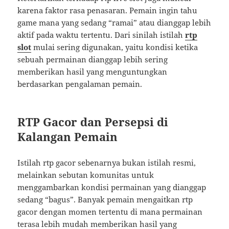
karena faktor rasa penasaran. Pemain ingin tahu
game mana yang sedang “ramai” atau dianggap lebih
aktif pada waktu tertentu. Dari sinilah istilah
rtp
slot
mulai sering digunakan, yaitu kondisi ketika
sebuah permainan dianggap lebih sering
memberikan hasil yang menguntungkan
berdasarkan pengalaman pemain.
RTP Gacor dan Persepsi di
Kalangan Pemain
Istilah rtp gacor sebenarnya bukan istilah resmi,
melainkan sebutan komunitas untuk
menggambarkan kondisi permainan yang dianggap
sedang “bagus”. Banyak pemain mengaitkan rtp
gacor dengan momen tertentu di mana permainan
terasa lebih mudah memberikan hasil yang