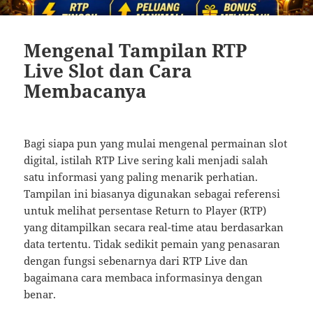
Mengenal Tampilan RTP
Live Slot dan Cara
Membacanya
Bagi siapa pun yang mulai mengenal permainan slot
digital, istilah RTP Live sering kali menjadi salah
satu informasi yang paling menarik perhatian.
Tampilan ini biasanya digunakan sebagai referensi
untuk melihat persentase Return to Player (RTP)
yang ditampilkan secara real-time atau berdasarkan
data tertentu. Tidak sedikit pemain yang penasaran
dengan fungsi sebenarnya dari RTP Live dan
bagaimana cara membaca informasinya dengan
benar.