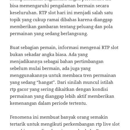
bisa memengaruhi pengalaman bermain secara
keseluruhan. RTP slot hari ini menjadi salah satu
topik yang cukup ramai dibahas karena dianggap
memberikan gambaran tentang peluang dan pola
permainan yang sedang berlangsung.
Buat sebagian pemain, informasi mengenai RTP slot
bukan sekadar angka biasa. Ada yang
menjadikannya sebagai bahan pertimbangan
sebelum mulai bermain, ada juga yang
menggunakannya untuk membaca tren permainan
yang sedang “hangat”. Dari sinilah muncul istilah
rtp gacor yang sering dikaitkan dengan kondisi
permainan yang dianggap lebih aktif memberikan
kemenangan dalam periode tertentu.
Fenomena ini membuat banyak orang semakin
tertarik untuk mengikuti perkembangan rtp live slot