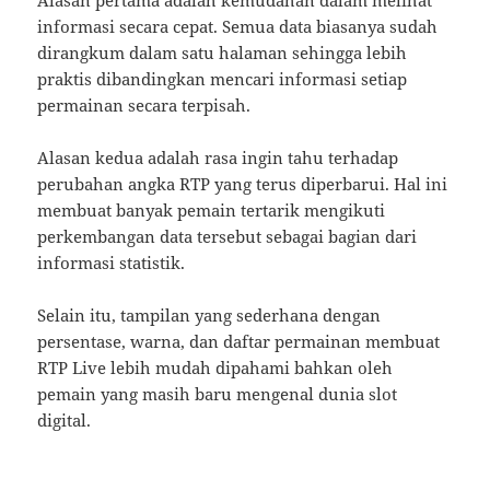
informasi secara cepat. Semua data biasanya sudah
dirangkum dalam satu halaman sehingga lebih
praktis dibandingkan mencari informasi setiap
permainan secara terpisah.
Alasan kedua adalah rasa ingin tahu terhadap
perubahan angka RTP yang terus diperbarui. Hal ini
membuat banyak pemain tertarik mengikuti
perkembangan data tersebut sebagai bagian dari
informasi statistik.
Selain itu, tampilan yang sederhana dengan
persentase, warna, dan daftar permainan membuat
RTP Live lebih mudah dipahami bahkan oleh
pemain yang masih baru mengenal dunia slot
digital.