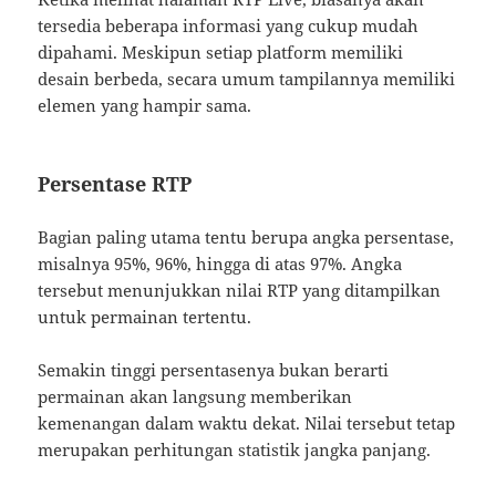
tersedia beberapa informasi yang cukup mudah
dipahami. Meskipun setiap platform memiliki
desain berbeda, secara umum tampilannya memiliki
elemen yang hampir sama.
Persentase RTP
Bagian paling utama tentu berupa angka persentase,
misalnya 95%, 96%, hingga di atas 97%. Angka
tersebut menunjukkan nilai RTP yang ditampilkan
untuk permainan tertentu.
Semakin tinggi persentasenya bukan berarti
permainan akan langsung memberikan
kemenangan dalam waktu dekat. Nilai tersebut tetap
merupakan perhitungan statistik jangka panjang.