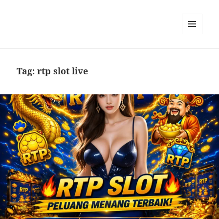
MENU
DAN
WIDGET
Tag:
rtp slot live