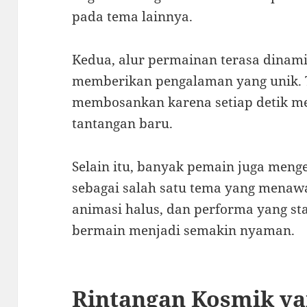
pada tema lainnya.
Kedua, alur permainan terasa dinamis
memberikan pengalaman yang unik. 
membosankan karena setiap detik m
tantangan baru.
Selain itu, banyak pemain juga meng
sebagai salah satu tema yang menawar
animasi halus, dan performa yang st
bermain menjadi semakin nyaman.
Rintangan Kosmik y