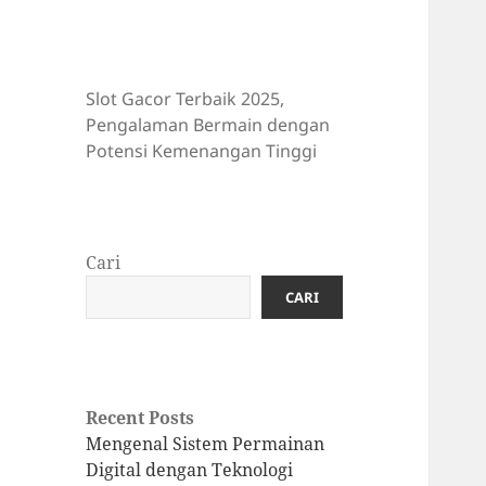
Slot Gacor Terbaik 2025,
Pengalaman Bermain dengan
Potensi Kemenangan Tinggi
Cari
CARI
Recent Posts
Mengenal Sistem Permainan
Digital dengan Teknologi