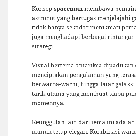
Konsep
spaceman
membawa pemain s
astronot yang bertugas menjelajahi ga
tidak hanya sekadar menikmati pema
juga menghadapi berbagai rintangan
strategi.
Visual bertema antariksa dipadukan
menciptakan pengalaman yang terasa 
berwarna-warni, hingga latar galaks
tarik utama yang membuat siapa pun
momennya.
Keunggulan lain dari tema ini adala
namun tetap elegan. Kombinasi warn