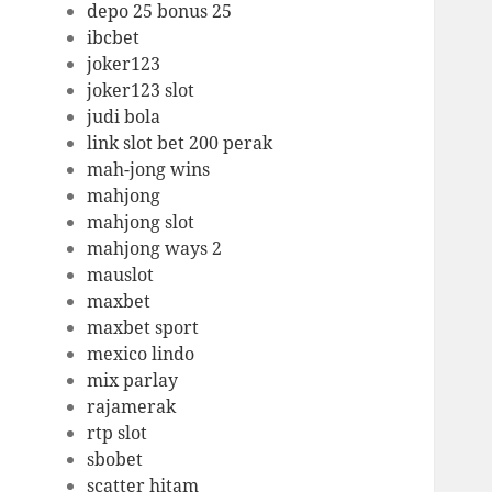
depo 25 bonus 25
ibcbet
joker123
joker123 slot
judi bola
link slot bet 200 perak
mah-jong wins
mahjong
mahjong slot
mahjong ways 2
mauslot
maxbet
maxbet sport
mexico lindo
mix parlay
rajamerak
rtp slot
sbobet
scatter hitam