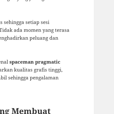
 sehingga setiap sesi
Tidak ada momen yang terasa
enghadirkan peluang dan
enal
spaceman pragmatic
kan kualitas grafis tinggi,
abil sehingga pengalaman
ang Membuat