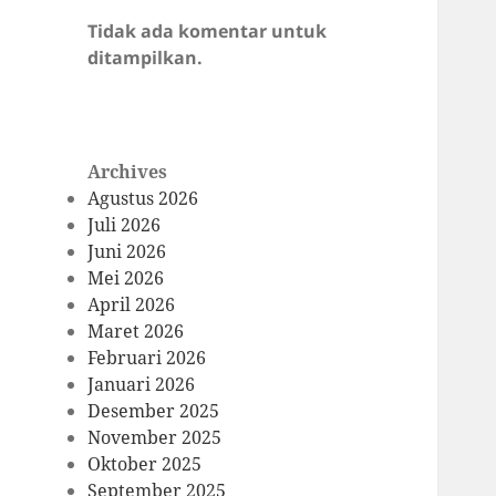
Tidak ada komentar untuk
ditampilkan.
Archives
Agustus 2026
Juli 2026
Juni 2026
Mei 2026
April 2026
Maret 2026
Februari 2026
Januari 2026
Desember 2025
November 2025
Oktober 2025
September 2025