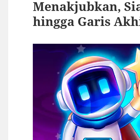
Menakjubkan, Si
hingga Garis Akh