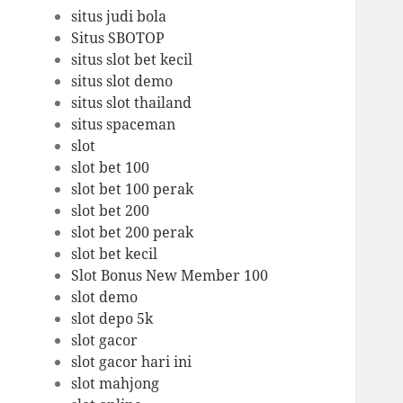
situs judi bola
Situs SBOTOP
situs slot bet kecil
situs slot demo
situs slot thailand
situs spaceman
slot
slot bet 100
slot bet 100 perak
slot bet 200
slot bet 200 perak
slot bet kecil
Slot Bonus New Member 100
slot demo
slot depo 5k
slot gacor
slot gacor hari ini
slot mahjong