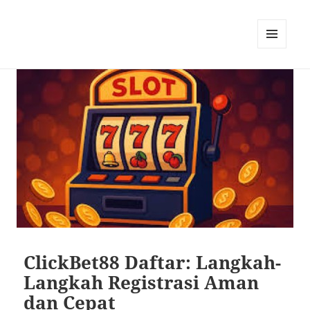
MENU
DAN
WIDGET
ClickBet88 Daftar: Langkah-
Langkah Registrasi Aman
dan Cepat