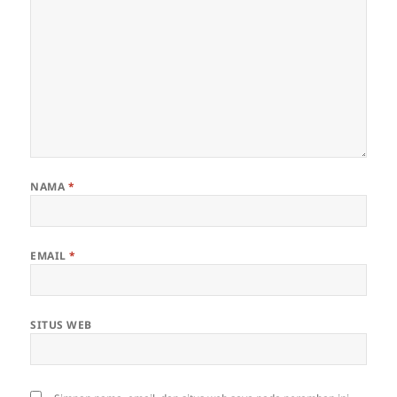
NAMA
*
EMAIL
*
SITUS WEB