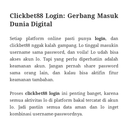
Clickbet88 Login: Gerbang Masuk
Dunia Digital
Setiap platform online pasti punya
login
, dan
clickbet88 nggak kalah gampang. Lo tinggal masukin
username sama password, dan voila! Lo udah bisa
akses akun lo. Tapi yang perlu diperhatiin adalah
keamanan akun. Jangan pernah share password
sama orang lain, dan kalau bisa aktifin fitur
keamanan tambahan.
Proses
clickbet88 login
ini penting banget, karena
semua aktivitas lo di platform bakal tercatat di akun
lo. Jadi pastiin semua data aman dan lo inget
kombinasi username-passwordnya.