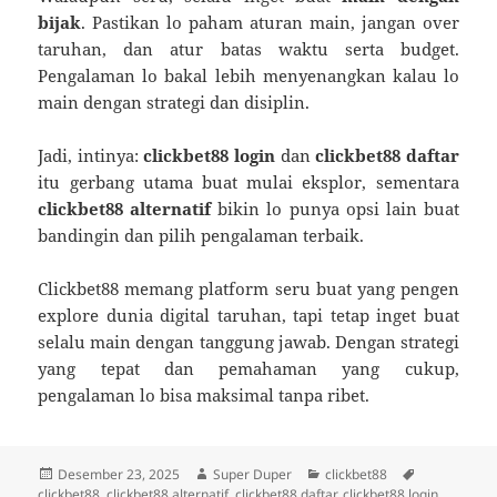
bijak
. Pastikan lo paham aturan main, jangan over
taruhan, dan atur batas waktu serta budget.
Pengalaman lo bakal lebih menyenangkan kalau lo
main dengan strategi dan disiplin.
Jadi, intinya:
clickbet88 login
dan
clickbet88 daftar
itu gerbang utama buat mulai eksplor, sementara
clickbet88 alternatif
bikin lo punya opsi lain buat
bandingin dan pilih pengalaman terbaik.
Clickbet88 memang platform seru buat yang pengen
explore dunia digital taruhan, tapi tetap inget buat
selalu main dengan tanggung jawab. Dengan strategi
yang tepat dan pemahaman yang cukup,
pengalaman lo bisa maksimal tanpa ribet.
Diposkan
Penulis
Kategori
Tag
Desember 23, 2025
Super Duper
clickbet88
pada
clickbet88
,
clickbet88 alternatif
,
clickbet88 daftar
,
clickbet88 login