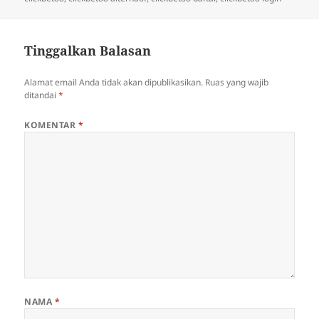
Tinggalkan Balasan
Alamat email Anda tidak akan dipublikasikan.
Ruas yang wajib
ditandai
*
KOMENTAR
*
NAMA
*