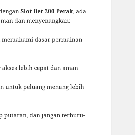
 dengan
Slot Bet 200 Perak
, ada
nyaman dan menyenangkan:
 memahami dasar permainan
 akses lebih cepat dan aman
in untuk peluang menang lebih
p putaran, dan jangan terburu-