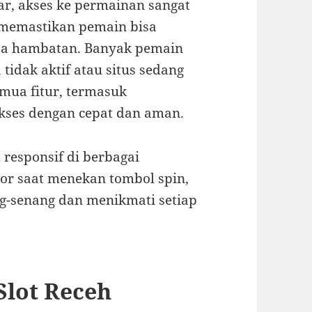
r, akses ke permainan sangat
memastikan pemain bisa
pa hambatan. Banyak pemain
 tidak aktif atau situs sedang
emua fitur, termasuk
akses dengan cepat dan aman.
h responsif di berbagai
rror saat menekan tombol spin,
g-senang dan menikmati setiap
Slot Receh