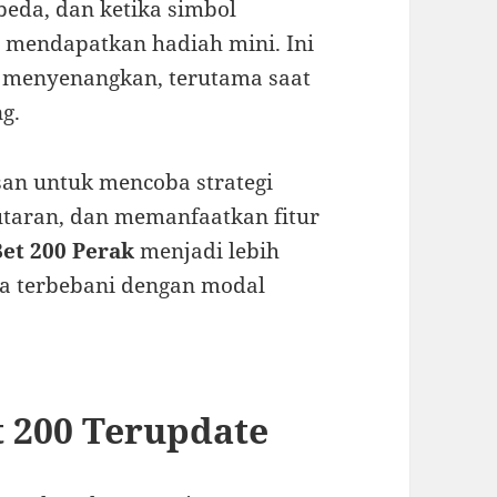
eda, dan ketika simbol
 mendapatkan hadiah mini. Ini
 menyenangkan, terutama saat
g.
an untuk mencoba strategi
taran, dan memanfaatkan fitur
Bet 200 Perak
menjadi lebih
sa terbebani dengan modal
t 200 Terupdate