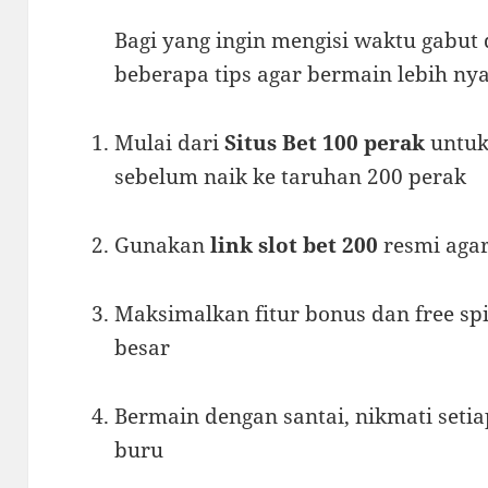
Bagi yang ingin mengisi waktu gabut
beberapa tips agar bermain lebih 
Mulai dari
Situs Bet 100 perak
untuk
sebelum naik ke taruhan 200 perak
Gunakan
link slot bet 200
resmi agar
Maksimalkan fitur bonus dan free sp
besar
Bermain dengan santai, nikmati setia
buru