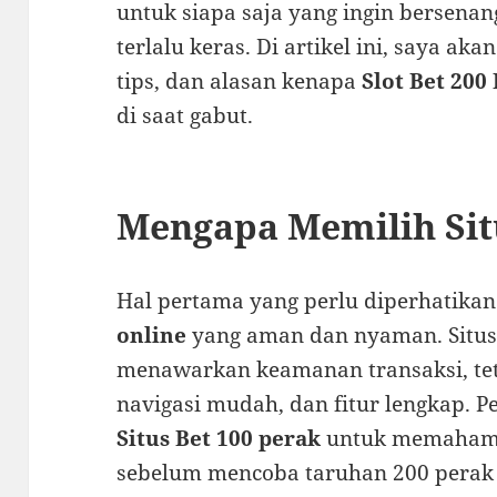
untuk siapa saja yang ingin bersenan
terlalu keras. Di artikel ini, saya 
tips, dan alasan kenapa
Slot Bet 200
di saat gabut.
Mengapa Memilih Situ
Hal pertama yang perlu diperhatika
online
yang aman dan nyaman. Situs 
menawarkan keamanan transaksi, tet
navigasi mudah, dan fitur lengkap. 
Situs Bet 100 perak
untuk memahami
sebelum mencoba taruhan 200 perak