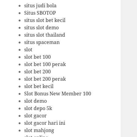
situs judi bola
Situs SBOTOP
situs slot bet kecil
situs slot demo
situs slot thailand
situs spaceman
slot
slot bet 100
slot bet 100 perak
slot bet 200
slot bet 200 perak
slot bet kecil
Slot Bonus New Member 100
slot demo
slot depo 5k
slot gacor
slot gacor hari ini
slot mahjong