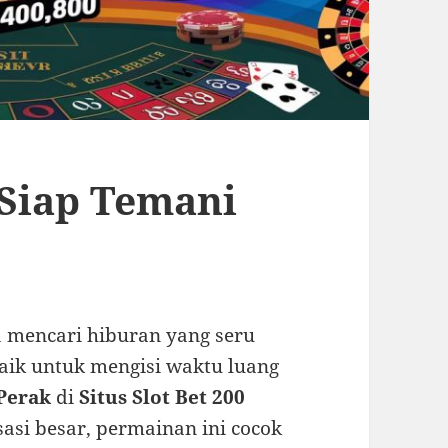
 Siap Temani
a mencari hiburan yang seru
rbaik untuk mengisi waktu luang
Perak
di
Situs Slot Bet 200
sasi besar, permainan ini cocok