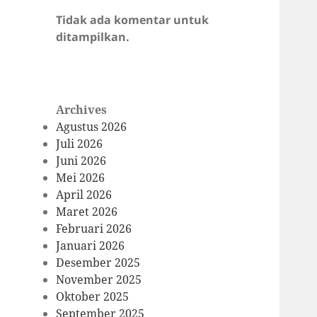
Tidak ada komentar untuk
ditampilkan.
Archives
Agustus 2026
Juli 2026
Juni 2026
Mei 2026
April 2026
Maret 2026
Februari 2026
Januari 2026
Desember 2025
November 2025
Oktober 2025
September 2025