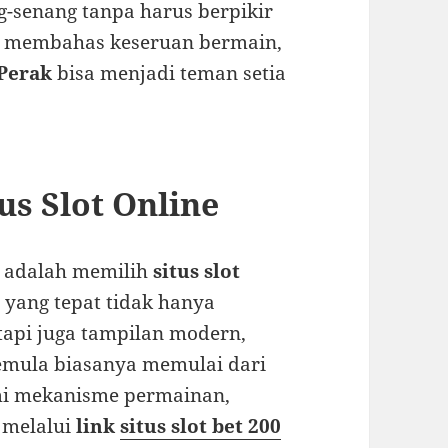
g-senang tanpa harus berpikir
akan membahas keseruan bermain,
 Perak
bisa menjadi teman setia
s Slot Online
n adalah memilih
situs slot
yang tepat tidak hanya
api juga tampilan modern,
Pemula biasanya memulai dari
 mekanisme permainan,
 melalui
link
situs slot bet 200