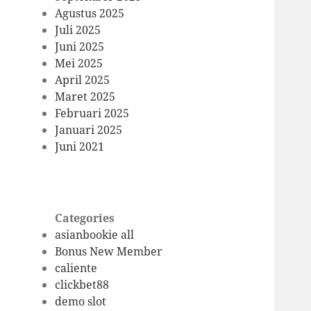
Agustus 2025
Juli 2025
Juni 2025
Mei 2025
April 2025
Maret 2025
Februari 2025
Januari 2025
Juni 2021
Categories
asianbookie all
Bonus New Member
caliente
clickbet88
demo slot