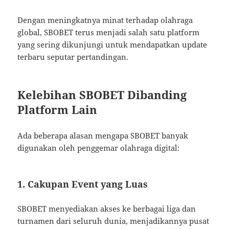
Dengan meningkatnya minat terhadap olahraga
global, SBOBET terus menjadi salah satu platform
yang sering dikunjungi untuk mendapatkan update
terbaru seputar pertandingan.
Kelebihan SBOBET Dibanding
Platform Lain
Ada beberapa alasan mengapa SBOBET banyak
digunakan oleh penggemar olahraga digital:
1. Cakupan Event yang Luas
SBOBET menyediakan akses ke berbagai liga dan
turnamen dari seluruh dunia, menjadikannya pusat