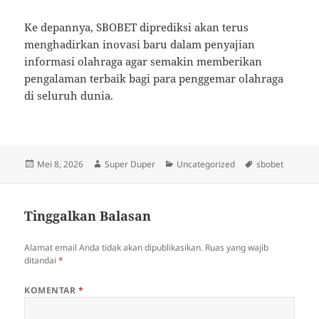
Ke depannya, SBOBET diprediksi akan terus
menghadirkan inovasi baru dalam penyajian
informasi olahraga agar semakin memberikan
pengalaman terbaik bagi para penggemar olahraga
di seluruh dunia.
Diposkan
Penulis
Kategori
Tag
Mei 8, 2026
Super Duper
Uncategorized
sbobet
pada
Tinggalkan Balasan
Alamat email Anda tidak akan dipublikasikan.
Ruas yang wajib
ditandai
*
KOMENTAR
*