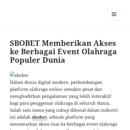
MENU
DAN
WIDGET
SBOBET Memberikan Akses
ke Berbagai Event Olahraga
Populer Dunia
Dalam dunia digital modern, perkembangan
platform olahraga online semakin pesat dan
menghadirkan pengalaman yang lebih interaktif
bagi para penggemar olahraga di seluruh dunia.
Salah satu nama yang cukup dikenal dalam industri
ini adalah
sbobet
, sebuah platform yang
menawarkan akses luas ke berbagai event olahraga