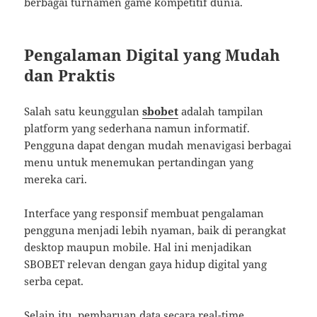
berbagai turnamen game kompetitif dunia.
Pengalaman Digital yang Mudah
dan Praktis
Salah satu keunggulan
sbobet
adalah tampilan
platform yang sederhana namun informatif.
Pengguna dapat dengan mudah menavigasi berbagai
menu untuk menemukan pertandingan yang
mereka cari.
Interface yang responsif membuat pengalaman
pengguna menjadi lebih nyaman, baik di perangkat
desktop maupun mobile. Hal ini menjadikan
SBOBET relevan dengan gaya hidup digital yang
serba cepat.
Selain itu, pembaruan data secara real-time