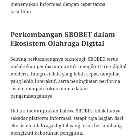
menemukan informasi dengan cepat tanpa
kesulitan.
Perkembangan SBOBET dalam
Ekosistem Olahraga Digital
Seiring berkembangnya teknologi, SBOBET terus
melakukan pembaruan untuk mengikuti tren digital
modern. Integrasi data yang lebih cepat, tampilan
yang lebih interaktif, serta peningkatan performa
sistem menjadi fokus utama dalam
pengembangannya.
Hal ini menunjukkan bahwa SBOBET tidak hanya
sekadar platform informasi, tetapi juga bagian dari
ekosistem olahraga digital yang terus berkembang
mengikuti kebutuhan pengguna.