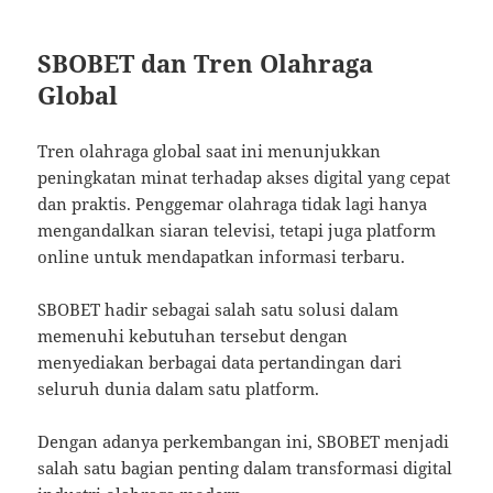
SBOBET dan Tren Olahraga
Global
Tren olahraga global saat ini menunjukkan
peningkatan minat terhadap akses digital yang cepat
dan praktis. Penggemar olahraga tidak lagi hanya
mengandalkan siaran televisi, tetapi juga platform
online untuk mendapatkan informasi terbaru.
SBOBET hadir sebagai salah satu solusi dalam
memenuhi kebutuhan tersebut dengan
menyediakan berbagai data pertandingan dari
seluruh dunia dalam satu platform.
Dengan adanya perkembangan ini, SBOBET menjadi
salah satu bagian penting dalam transformasi digital