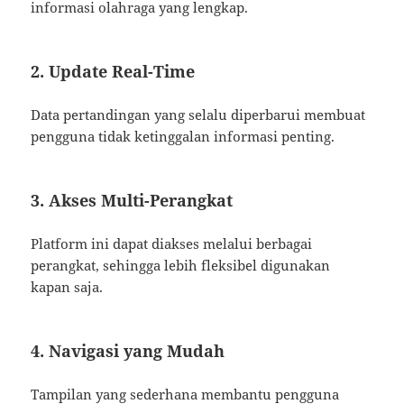
informasi olahraga yang lengkap.
2. Update Real-Time
Data pertandingan yang selalu diperbarui membuat
pengguna tidak ketinggalan informasi penting.
3. Akses Multi-Perangkat
Platform ini dapat diakses melalui berbagai
perangkat, sehingga lebih fleksibel digunakan
kapan saja.
4. Navigasi yang Mudah
Tampilan yang sederhana membantu pengguna