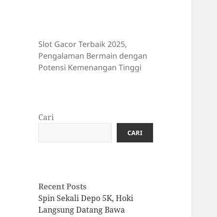
Slot Gacor Terbaik 2025,
Pengalaman Bermain dengan
Potensi Kemenangan Tinggi
Cari
CARI
Recent Posts
Spin Sekali Depo 5K, Hoki
Langsung Datang Bawa