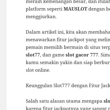
meraih kemenangan besar, dan itula
platform seperti
MAUSLOT
dengan be
menggiurkan.
Dalam artikel ini, kita akan memba
menawarkan fitur jackpot yang meli
pemain memilih bermain di situs ter
slot77
, dan game
slot gacor 777
. Si
kamu semakin yakin dan siap berbur
slot online.
Keunggulan Slot777 dengan Fitur Jac
Salah satu alasan utama mengapa
sl
karena fitur jackpotnya yang sanga