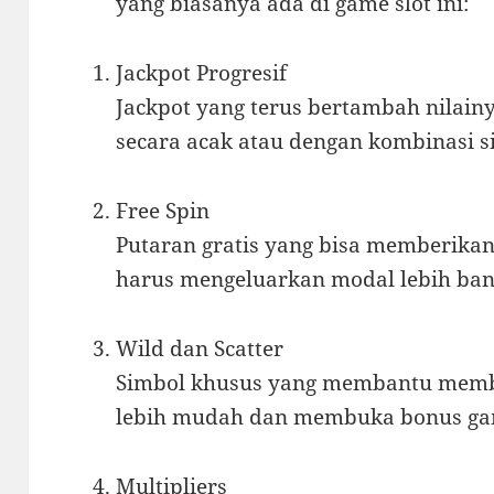
yang biasanya ada di game slot ini:
Jackpot Progresif
Jackpot yang terus bertambah nilain
secara acak atau dengan kombinasi s
Free Spin
Putaran gratis yang bisa memberika
harus mengeluarkan modal lebih ban
Wild dan Scatter
Simbol khusus yang membantu mem
lebih mudah dan membuka bonus ga
Multipliers