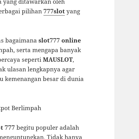
h yang ditawarkan oleh
rbagai pilihan
777slot
yang
has bagaimana
slot777 online
mpah, serta mengapa banyak
percaya seperti
MAUSLOT
,
mak ulasan lengkapnya agar
u kemenangan besar di dunia
kpot Berlimpah
ot 777
begitu populer adalah
t menguntungkan. Tidak hanya