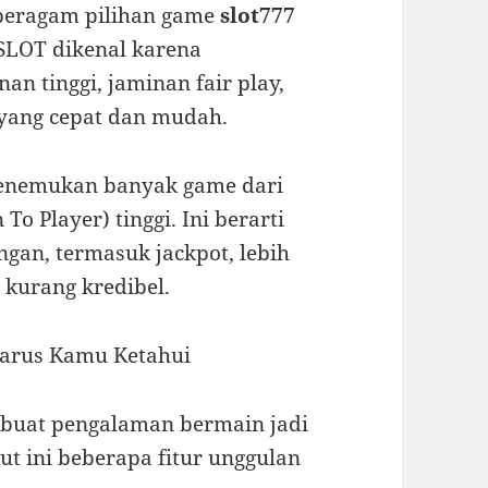
 beragam pilihan game
slot777
SLOT dikenal karena
 tinggi, jaminan fair play,
 yang cepat dan mudah.
enemukan banyak game dari
o Player) tinggi. Ini berarti
an, termasuk jackpot, lebih
 kurang kredibel.
Harus Kamu Ketahui
buat pengalaman bermain jadi
ut ini beberapa fitur unggulan