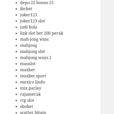
depo 25 bonus 25
ibcbet
joker123
joker123 slot
judi bola
link slot bet 200 perak
mah-jong wins
mahjong
mahjong slot
mahjong ways 2
mauslot
maxbet
maxbet sport
mexico lindo
mix parlay
rajamerak
rtp slot
sbobet
scatter hitam