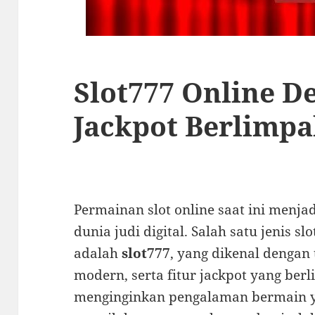
Slot777 Online D
Jackpot Berlimp
Permainan slot online saat ini menjad
dunia judi digital. Salah satu jenis s
adalah
slot777
, yang dikenal dengan 
modern, serta fitur jackpot yang ber
menginginkan pengalaman bermain y