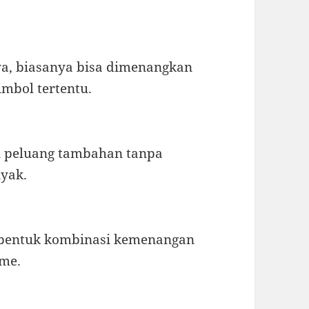
ya, biasanya bisa dimenangkan
imbol tertentu.
n peluang tambahan tanpa
yak.
bentuk kombinasi kemenangan
me.