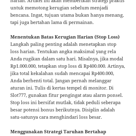
harian. Artikel ini akan memberikan strategi praktis
untuk memotong kerugian sebelum menjadi
bencana. Ingat, tujuan utama bukan hanya menang,
tapi juga bertahan lama di permainan.
Menentukan Batas Kerugian Harian (Stop Loss)
Langkah paling penting adalah menetapkan stop
loss harian. Tentukan angka maksimal yang rela
Anda rugikan dalam satu hari. Misalnya, jika modal
Rp1.000.000, tetapkan stop loss di Rp400.000. Artinya,
jika total kekalahan sudah mencapai Rp400.000,
Anda berhenti total. Jangan pernah melanggar
aturan ini. Tulis di kertas tempel di monitor. Di
Slot777, gunakan fitur pengingat atau alarm ponsel.
Stop loss ini bersifat mutlak, tidak peduli seberapa
besar potensi bonus berikutnya. Disiplin adalah
satu-satunya cara menghindari loss besar.
Menggunakan Strategi Taruhan Bertahap