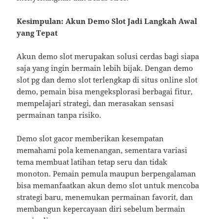
Kesimpulan: Akun Demo Slot Jadi Langkah Awal
yang Tepat
Akun demo slot merupakan solusi cerdas bagi siapa
saja yang ingin bermain lebih bijak. Dengan demo
slot pg dan demo slot terlengkap di situs online slot
demo, pemain bisa mengeksplorasi berbagai fitur,
mempelajari strategi, dan merasakan sensasi
permainan tanpa risiko.
Demo slot gacor memberikan kesempatan
memahami pola kemenangan, sementara variasi
tema membuat latihan tetap seru dan tidak
monoton. Pemain pemula maupun berpengalaman
bisa memanfaatkan akun demo slot untuk mencoba
strategi baru, menemukan permainan favorit, dan
membangun kepercayaan diri sebelum bermain