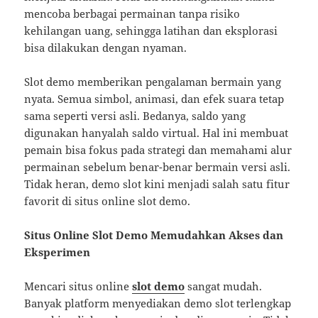
mencoba berbagai permainan tanpa risiko
kehilangan uang, sehingga latihan dan eksplorasi
bisa dilakukan dengan nyaman.
Slot demo memberikan pengalaman bermain yang
nyata. Semua simbol, animasi, dan efek suara tetap
sama seperti versi asli. Bedanya, saldo yang
digunakan hanyalah saldo virtual. Hal ini membuat
pemain bisa fokus pada strategi dan memahami alur
permainan sebelum benar-benar bermain versi asli.
Tidak heran, demo slot kini menjadi salah satu fitur
favorit di situs online slot demo.
Situs Online Slot Demo Memudahkan Akses dan
Eksperimen
Mencari situs online
slot demo
sangat mudah.
Banyak platform menyediakan demo slot terlengkap