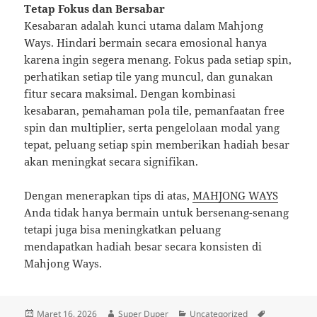
Tetap Fokus dan Bersabar
Kesabaran adalah kunci utama dalam Mahjong
Ways. Hindari bermain secara emosional hanya
karena ingin segera menang. Fokus pada setiap spin,
perhatikan setiap tile yang muncul, dan gunakan
fitur secara maksimal. Dengan kombinasi
kesabaran, pemahaman pola tile, pemanfaatan free
spin dan multiplier, serta pengelolaan modal yang
tepat, peluang setiap spin memberikan hadiah besar
akan meningkat secara signifikan.
Dengan menerapkan tips di atas,
MAHJONG WAYS
Anda tidak hanya bermain untuk bersenang-senang
tetapi juga bisa meningkatkan peluang
mendapatkan hadiah besar secara konsisten di
Mahjong Ways.
Diposkan
Penulis
Kategori
Tag
Maret 16, 2026
Super Duper
Uncategorized