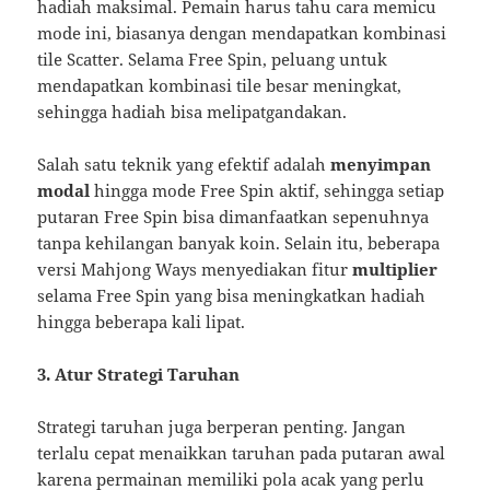
hadiah maksimal. Pemain harus tahu cara memicu
mode ini, biasanya dengan mendapatkan kombinasi
tile Scatter. Selama Free Spin, peluang untuk
mendapatkan kombinasi tile besar meningkat,
sehingga hadiah bisa melipatgandakan.
Salah satu teknik yang efektif adalah
menyimpan
modal
hingga mode Free Spin aktif, sehingga setiap
putaran Free Spin bisa dimanfaatkan sepenuhnya
tanpa kehilangan banyak koin. Selain itu, beberapa
versi Mahjong Ways menyediakan fitur
multiplier
selama Free Spin yang bisa meningkatkan hadiah
hingga beberapa kali lipat.
3. Atur Strategi Taruhan
Strategi taruhan juga berperan penting. Jangan
terlalu cepat menaikkan taruhan pada putaran awal
karena permainan memiliki pola acak yang perlu