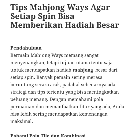
Tips Mahjong Ways Agar
Setiap Spin Bisa
Memberikan Hadiah Besar
Pendahuluan
Bermain Mahjong Ways memang sangat
menyenangkan, tetapi tujuan utama tentu saja
untuk mendapatkan hadiah
mahjong
besar dari
setiap spin. Banyak pemain sering merasa
beruntung secara acak, padahal sebenarnya ada
strategi dan tips tertentu yang bisa meningkatkan
peluang menang. Dengan memahami pola
permainan dan memanfaatkan fitur yang ada, Anda
bisa lebih sering mendapatkan kemenangan
maksimal.
Pahami Pola Tile dan Kombinasi