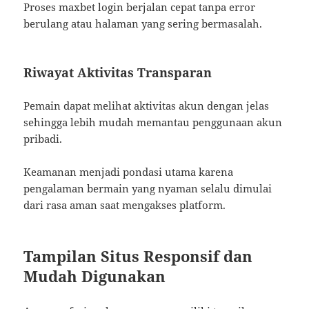
Proses maxbet login berjalan cepat tanpa error
berulang atau halaman yang sering bermasalah.
Riwayat Aktivitas Transparan
Pemain dapat melihat aktivitas akun dengan jelas
sehingga lebih mudah memantau penggunaan akun
pribadi.
Keamanan menjadi pondasi utama karena
pengalaman bermain yang nyaman selalu dimulai
dari rasa aman saat mengakses platform.
Tampilan Situs Responsif dan
Mudah Digunakan