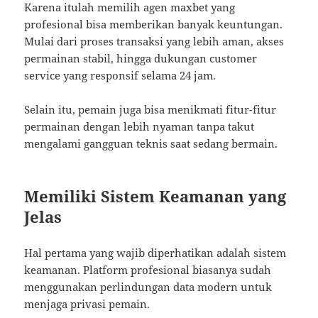
Karena itulah memilih agen maxbet yang
profesional bisa memberikan banyak keuntungan.
Mulai dari proses transaksi yang lebih aman, akses
permainan stabil, hingga dukungan customer
service yang responsif selama 24 jam.
Selain itu, pemain juga bisa menikmati fitur-fitur
permainan dengan lebih nyaman tanpa takut
mengalami gangguan teknis saat sedang bermain.
Memiliki Sistem Keamanan yang
Jelas
Hal pertama yang wajib diperhatikan adalah sistem
keamanan. Platform profesional biasanya sudah
menggunakan perlindungan data modern untuk
menjaga privasi pemain.