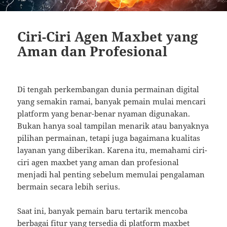
Ciri-Ciri Agen Maxbet yang
Aman dan Profesional
Di tengah perkembangan dunia permainan digital
yang semakin ramai, banyak pemain mulai mencari
platform yang benar-benar nyaman digunakan.
Bukan hanya soal tampilan menarik atau banyaknya
pilihan permainan, tetapi juga bagaimana kualitas
layanan yang diberikan. Karena itu, memahami ciri-
ciri agen maxbet yang aman dan profesional
menjadi hal penting sebelum memulai pengalaman
bermain secara lebih serius.
Saat ini, banyak pemain baru tertarik mencoba
berbagai fitur yang tersedia di platform maxbet