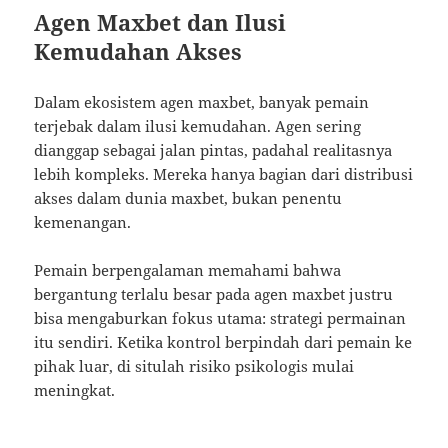
Agen Maxbet dan Ilusi
Kemudahan Akses
Dalam ekosistem agen maxbet, banyak pemain
terjebak dalam ilusi kemudahan. Agen sering
dianggap sebagai jalan pintas, padahal realitasnya
lebih kompleks. Mereka hanya bagian dari distribusi
akses dalam dunia maxbet, bukan penentu
kemenangan.
Pemain berpengalaman memahami bahwa
bergantung terlalu besar pada agen maxbet justru
bisa mengaburkan fokus utama: strategi permainan
itu sendiri. Ketika kontrol berpindah dari pemain ke
pihak luar, di situlah risiko psikologis mulai
meningkat.