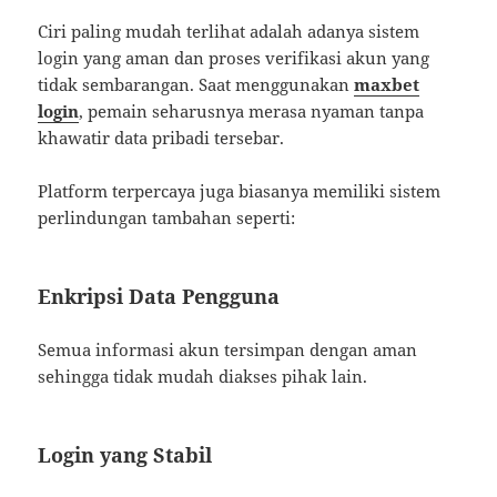
Ciri paling mudah terlihat adalah adanya sistem
login yang aman dan proses verifikasi akun yang
tidak sembarangan. Saat menggunakan
maxbet
login
, pemain seharusnya merasa nyaman tanpa
khawatir data pribadi tersebar.
Platform terpercaya juga biasanya memiliki sistem
perlindungan tambahan seperti:
Enkripsi Data Pengguna
Semua informasi akun tersimpan dengan aman
sehingga tidak mudah diakses pihak lain.
Login yang Stabil