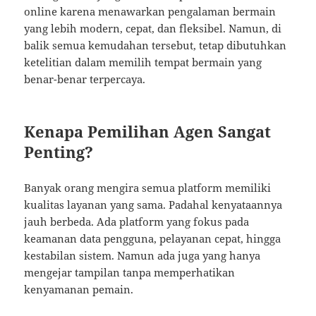
online karena menawarkan pengalaman bermain
yang lebih modern, cepat, dan fleksibel. Namun, di
balik semua kemudahan tersebut, tetap dibutuhkan
ketelitian dalam memilih tempat bermain yang
benar-benar terpercaya.
Kenapa Pemilihan Agen Sangat
Penting?
Banyak orang mengira semua platform memiliki
kualitas layanan yang sama. Padahal kenyataannya
jauh berbeda. Ada platform yang fokus pada
keamanan data pengguna, pelayanan cepat, hingga
kestabilan sistem. Namun ada juga yang hanya
mengejar tampilan tanpa memperhatikan
kenyamanan pemain.