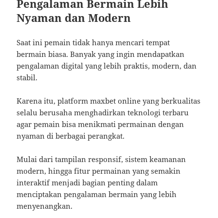
Pengalaman Bermain Lebih
Nyaman dan Modern
Saat ini pemain tidak hanya mencari tempat
bermain biasa. Banyak yang ingin mendapatkan
pengalaman digital yang lebih praktis, modern, dan
stabil.
Karena itu, platform maxbet online yang berkualitas
selalu berusaha menghadirkan teknologi terbaru
agar pemain bisa menikmati permainan dengan
nyaman di berbagai perangkat.
Mulai dari tampilan responsif, sistem keamanan
modern, hingga fitur permainan yang semakin
interaktif menjadi bagian penting dalam
menciptakan pengalaman bermain yang lebih
menyenangkan.