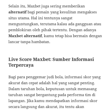
Selain itu, Maxbet juga sering memberikan
alternatif
bagi pemain yang kesulitan mengakses
situs utama. Hal ini tentunya sangat
menguntungkan, terutama kalau ada gangguan atau
pemblokiran oleh pihak tertentu. Dengan adanya
Maxbet alternatif
, kamu tetap bisa bermain dengan
lancar tanpa hambatan.
Live Score Maxbet: Sumber Informasi
Terpercaya
Bagi para penggemar judi bola, informasi skor yang
akurat dan cepat adalah hal yang sangat penting.
Dalam taruhan bola, keputusan untuk memasang
taruhan sangat bergantung pada performa tim di
lapangan. Jika kamu mendapatkan informasi skor
secara langsung dan akurat, itu tentu akan