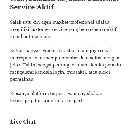
Service Aktif
Salah satu ciri agen maxbet profesional adalah
memiliki customer service yang benar-benar aktif
membantu pemain.
Bukan hanya sekadar tersedia, tetapi juga cepat
merespons dan mampu memberikan solusi dengan
jelas. Hal ini sangat penting terutama ketika pemain
mengalami kendala login, transaksi, atau akses
permainan.
Biasanya platform terpercaya menyediakan
beberapa jalur komunikasi seperti:
Live Chat