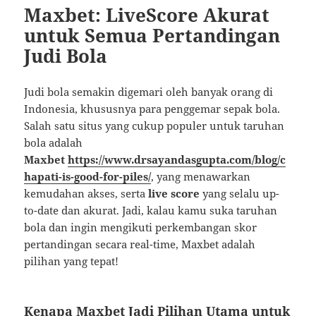
Maxbet: LiveScore Akurat
untuk Semua Pertandingan
Judi Bola
Judi bola semakin digemari oleh banyak orang di
Indonesia, khususnya para penggemar sepak bola.
Salah satu situs yang cukup populer untuk taruhan
bola adalah
Maxbet
https://www.drsayandasgupta.com/blog/c
hapati-is-good-for-piles/
, yang menawarkan
kemudahan akses, serta
live score
yang selalu up-
to-date dan akurat. Jadi, kalau kamu suka taruhan
bola dan ingin mengikuti perkembangan skor
pertandingan secara real-time, Maxbet adalah
pilihan yang tepat!
Kenapa Maxbet Jadi Pilihan Utama untuk