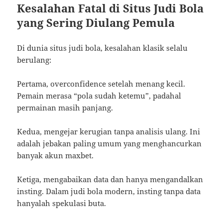
Kesalahan Fatal di Situs Judi Bola
yang Sering Diulang Pemula
Di dunia situs judi bola, kesalahan klasik selalu
berulang:
Pertama, overconfidence setelah menang kecil.
Pemain merasa “pola sudah ketemu”, padahal
permainan masih panjang.
Kedua, mengejar kerugian tanpa analisis ulang. Ini
adalah jebakan paling umum yang menghancurkan
banyak akun maxbet.
Ketiga, mengabaikan data dan hanya mengandalkan
insting. Dalam judi bola modern, insting tanpa data
hanyalah spekulasi buta.