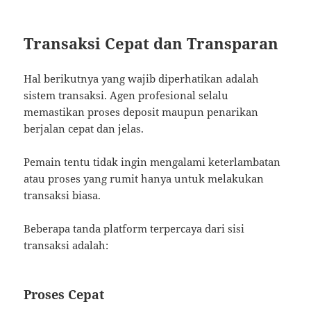
Transaksi Cepat dan Transparan
Hal berikutnya yang wajib diperhatikan adalah
sistem transaksi. Agen profesional selalu
memastikan proses deposit maupun penarikan
berjalan cepat dan jelas.
Pemain tentu tidak ingin mengalami keterlambatan
atau proses yang rumit hanya untuk melakukan
transaksi biasa.
Beberapa tanda platform terpercaya dari sisi
transaksi adalah:
Proses Cepat