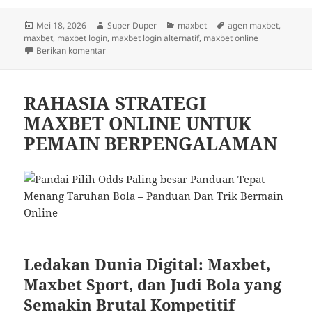
Diposkan
Penulis
Kategori
Tag
Mei 18, 2026
Super Duper
maxbet
agen maxbet
,
pada
maxbet
,
maxbet login
,
maxbet login alternatif
,
maxbet online
untuk Ciri-Ciri Agen Maxbet yang Aman dan Profesio
Berikan komentar
RAHASIA STRATEGI
MAXBET ONLINE UNTUK
PEMAIN BERPENGALAMAN
Ledakan Dunia Digital: Maxbet,
Maxbet Sport, dan Judi Bola yang
Semakin Brutal Kompetitif