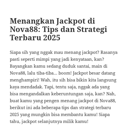
Menangkan Jackpot di
Nova88: Tips dan Strategi
Terbaru 2025
Siapa sih yang nggak mau menang jackpot? Rasanya
pasti seperti mimpi yang jadi kenyataan, kan?
Bayangkan kamu sedang duduk santai, main di
Nova88, lalu tiba-tiba… boom! Jackpot besar datang
menghampiri! Wah, itu sih bisa bikin kita langsung
kaya mendadak. Tapi, tentu saja, nggak ada yang
bisa mengandalkan keberuntungan saja, kan? Nah,
buat kamu yang pengen menang jackpot di Nova88,
berikut ini ada beberapa tips dan strategi terbaru
2025 yang mungkin bisa membantu kamu! Siapa
tahu, jackpot selanjutnya milik kamu!