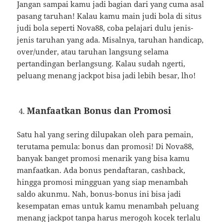
Jangan sampai kamu jadi bagian dari yang cuma asal
pasang taruhan! Kalau kamu main judi bola di situs
judi bola seperti Nova88, coba pelajari dulu jenis-
jenis taruhan yang ada. Misalnya, taruhan handicap,
over/under, atau taruhan langsung selama
pertandingan berlangsung. Kalau sudah ngerti,
peluang menang jackpot bisa jadi lebih besar, lho!
Manfaatkan Bonus dan Promosi
Satu hal yang sering dilupakan oleh para pemain,
terutama pemula: bonus dan promosi! Di Nova88,
banyak banget promosi menarik yang bisa kamu
manfaatkan. Ada bonus pendaftaran, cashback,
hingga promosi mingguan yang siap menambah
saldo akunmu. Nah, bonus-bonus ini bisa jadi
kesempatan emas untuk kamu menambah peluang
menang jackpot tanpa harus merogoh kocek terlalu