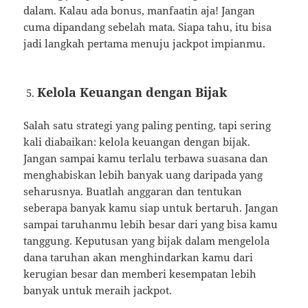
dalam. Kalau ada bonus, manfaatin aja! Jangan
cuma dipandang sebelah mata. Siapa tahu, itu bisa
jadi langkah pertama menuju jackpot impianmu.
Kelola Keuangan dengan Bijak
Salah satu strategi yang paling penting, tapi sering
kali diabaikan: kelola keuangan dengan bijak.
Jangan sampai kamu terlalu terbawa suasana dan
menghabiskan lebih banyak uang daripada yang
seharusnya. Buatlah anggaran dan tentukan
seberapa banyak kamu siap untuk bertaruh. Jangan
sampai taruhanmu lebih besar dari yang bisa kamu
tanggung. Keputusan yang bijak dalam mengelola
dana taruhan akan menghindarkan kamu dari
kerugian besar dan memberi kesempatan lebih
banyak untuk meraih jackpot.