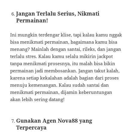
Jangan Terlalu Serius, Nikmati
Permainan!
Ini mungkin terdengar klise, tapi kalau kamu nggak
bisa menikmati permainan, bagaimana kamu bisa
menang? Mainlah dengan santai, rileks, dan jangan
terlalu stres. Kalau kamu selalu mikirin jackpot
tanpa menikmati prosesnya, itu malah bisa bikin
permainan jadi membosankan. Jangan takut kalah,
karena setiap kekalahan adalah bagian dari proses
menuju kemenangan. Kalau sudah santai dan
menikmati permainan, dijamin keberuntungan
akan lebih sering datang!
Gunakan Agen Nova88 yang
Terpercaya