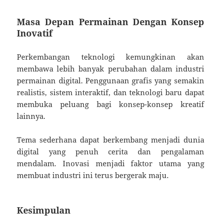
Masa Depan Permainan Dengan Konsep
Inovatif
Perkembangan teknologi kemungkinan akan
membawa lebih banyak perubahan dalam industri
permainan digital. Penggunaan grafis yang semakin
realistis, sistem interaktif, dan teknologi baru dapat
membuka peluang bagi konsep-konsep kreatif
lainnya.
Tema sederhana dapat berkembang menjadi dunia
digital yang penuh cerita dan pengalaman
mendalam. Inovasi menjadi faktor utama yang
membuat industri ini terus bergerak maju.
Kesimpulan