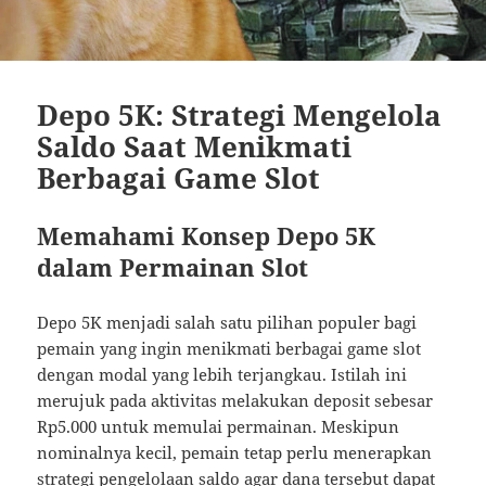
Depo 5K: Strategi Mengelola
Saldo Saat Menikmati
Berbagai Game Slot
Memahami Konsep Depo 5K
dalam Permainan Slot
Depo 5K menjadi salah satu pilihan populer bagi
pemain yang ingin menikmati berbagai game slot
dengan modal yang lebih terjangkau. Istilah ini
merujuk pada aktivitas melakukan deposit sebesar
Rp5.000 untuk memulai permainan. Meskipun
nominalnya kecil, pemain tetap perlu menerapkan
strategi pengelolaan saldo agar dana tersebut dapat