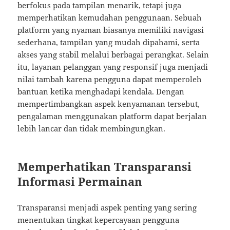
berfokus pada tampilan menarik, tetapi juga
memperhatikan kemudahan penggunaan. Sebuah
platform yang nyaman biasanya memiliki navigasi
sederhana, tampilan yang mudah dipahami, serta
akses yang stabil melalui berbagai perangkat. Selain
itu, layanan pelanggan yang responsif juga menjadi
nilai tambah karena pengguna dapat memperoleh
bantuan ketika menghadapi kendala. Dengan
mempertimbangkan aspek kenyamanan tersebut,
pengalaman menggunakan platform dapat berjalan
lebih lancar dan tidak membingungkan.
Memperhatikan Transparansi
Informasi Permainan
Transparansi menjadi aspek penting yang sering
menentukan tingkat kepercayaan pengguna