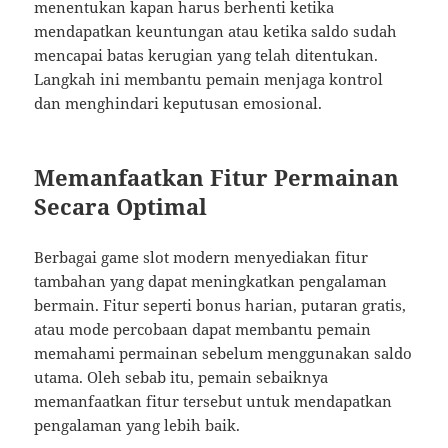
menentukan kapan harus berhenti ketika
mendapatkan keuntungan atau ketika saldo sudah
mencapai batas kerugian yang telah ditentukan.
Langkah ini membantu pemain menjaga kontrol
dan menghindari keputusan emosional.
Memanfaatkan Fitur Permainan
Secara Optimal
Berbagai game slot modern menyediakan fitur
tambahan yang dapat meningkatkan pengalaman
bermain. Fitur seperti bonus harian, putaran gratis,
atau mode percobaan dapat membantu pemain
memahami permainan sebelum menggunakan saldo
utama. Oleh sebab itu, pemain sebaiknya
memanfaatkan fitur tersebut untuk mendapatkan
pengalaman yang lebih baik.