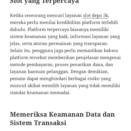
Slot yang Terpercaya
Ketika seseorang mencari layanan
slot depo 5k
,
mereka perlu menilai kredibilitas platform terlebih
dahulu. Platform terpercaya biasanya memiliki
sistem keamanan yang baik, informasi layanan yang
jelas, serta aturan permainan yang transparan.
Selain itu, pengguna juga perlu memastikan bahwa
platform tersebut memberikan penjelasan mengenai
metode pembayaran, proses penarikan dana, dan
layanan bantuan pelanggan. Dengan demikian,
pemain dapat menghindari berbagai risiko yang
muncul akibat memilih layanan yang tidak memiliki
standar keamanan memadai.
Memeriksa Keamanan Data dan
Sistem Transaksi