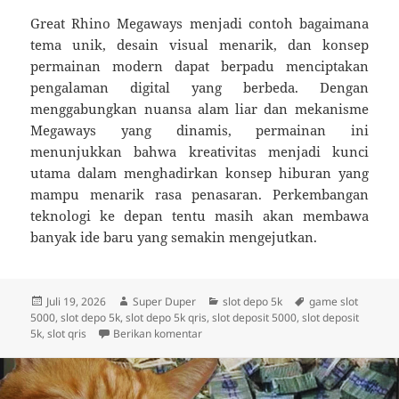
Great Rhino Megaways menjadi contoh bagaimana
tema unik, desain visual menarik, dan konsep
permainan modern dapat berpadu menciptakan
pengalaman digital yang berbeda. Dengan
menggabungkan nuansa alam liar dan mekanisme
Megaways yang dinamis, permainan ini
menunjukkan bahwa kreativitas menjadi kunci
utama dalam menghadirkan konsep hiburan yang
mampu menarik rasa penasaran. Perkembangan
teknologi ke depan tentu masih akan membawa
banyak ide baru yang semakin mengejutkan.
Diposkan
Penulis
Kategori
Tag
Juli 19, 2026
Super Duper
slot depo 5k
game slot
pada
5000
,
slot depo 5k
,
slot depo 5k qris
,
slot deposit 5000
,
slot deposit
untuk Great Rhino Megaways: Mengenal
5k
,
slot qris
Berikan komentar