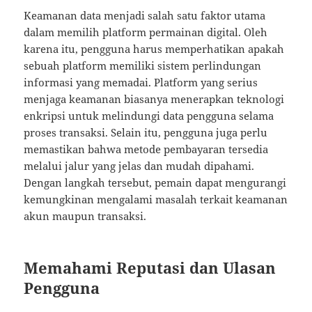
Keamanan data menjadi salah satu faktor utama
dalam memilih platform permainan digital. Oleh
karena itu, pengguna harus memperhatikan apakah
sebuah platform memiliki sistem perlindungan
informasi yang memadai. Platform yang serius
menjaga keamanan biasanya menerapkan teknologi
enkripsi untuk melindungi data pengguna selama
proses transaksi. Selain itu, pengguna juga perlu
memastikan bahwa metode pembayaran tersedia
melalui jalur yang jelas dan mudah dipahami.
Dengan langkah tersebut, pemain dapat mengurangi
kemungkinan mengalami masalah terkait keamanan
akun maupun transaksi.
Memahami Reputasi dan Ulasan
Pengguna