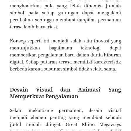
menghadirkan pola yang lebih dinamis. Jumlah
simbol pada setiap gulungan dapat mengalami
perubahan sehingga membuat tampilan permainan
terasa lebih bervariasi.
Konsep seperti ini menjadi salah satu inovasi yang
menunjukkan bagaimana teknologi dapat
memberikan pengalaman baru dalam dunia hiburan
digital. Setiap putaran terasa memiliki karakteristik
berbeda karena susunan simbol tidak selalu sama.
Desain Visual dan Animasi Yang
Memperkuat Pengalaman
Selain mekanisme permainan, desain visual
menjadi elemen penting yang membuat sebuah
judul mudah diingat. Great Rhino Megaways