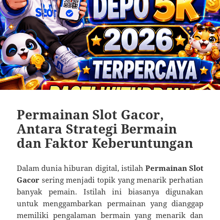
Permainan Slot Gacor,
Antara Strategi Bermain
dan Faktor Keberuntungan
Dalam dunia hiburan digital, istilah
Permainan Slot
Gacor
sering menjadi topik yang menarik perhatian
banyak pemain. Istilah ini biasanya digunakan
untuk menggambarkan permainan yang dianggap
memiliki pengalaman bermain yang menarik dan