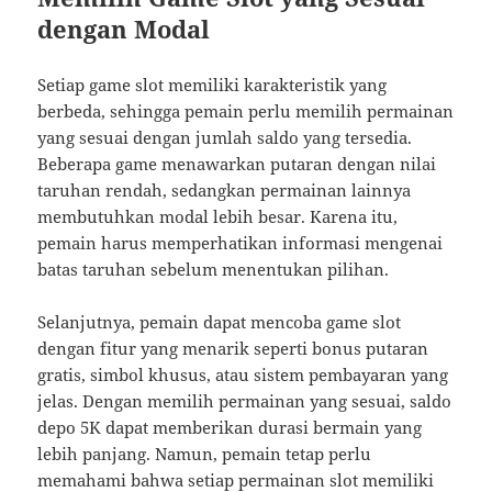
dengan Modal
Setiap game slot memiliki karakteristik yang
berbeda, sehingga pemain perlu memilih permainan
yang sesuai dengan jumlah saldo yang tersedia.
Beberapa game menawarkan putaran dengan nilai
taruhan rendah, sedangkan permainan lainnya
membutuhkan modal lebih besar. Karena itu,
pemain harus memperhatikan informasi mengenai
batas taruhan sebelum menentukan pilihan.
Selanjutnya, pemain dapat mencoba game slot
dengan fitur yang menarik seperti bonus putaran
gratis, simbol khusus, atau sistem pembayaran yang
jelas. Dengan memilih permainan yang sesuai, saldo
depo 5K dapat memberikan durasi bermain yang
lebih panjang. Namun, pemain tetap perlu
memahami bahwa setiap permainan slot memiliki