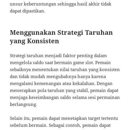
unsur keberuntungan sehingga hasil akhir tidak
dapat dipastikan.
Menggunakan Strategi Taruhan
yang Konsisten
Strategi taruhan menjadi faktor penting dalam
mengelola saldo saat bermain game slot. Pemain
sebaiknya menentukan nilai taruhan yang konsisten
dan tidak mudah mengubahnya hanya karena
mengalami kemenangan atau kekalahan. Dengan
menerapkan pola taruhan yang stabil, pemain dapat
menjaga keseimbangan saldo selama sesi permainan
berlangsung.
Selain itu, pemain dapat menetapkan target tertentu
sebelum bermain. Sebagai contoh, pemain dapat