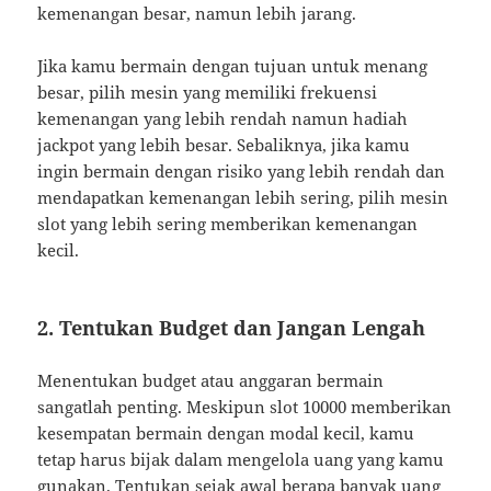
kemenangan besar, namun lebih jarang.
Jika kamu bermain dengan tujuan untuk menang
besar, pilih mesin yang memiliki frekuensi
kemenangan yang lebih rendah namun hadiah
jackpot yang lebih besar. Sebaliknya, jika kamu
ingin bermain dengan risiko yang lebih rendah dan
mendapatkan kemenangan lebih sering, pilih mesin
slot yang lebih sering memberikan kemenangan
kecil.
2. Tentukan Budget dan Jangan Lengah
Menentukan budget atau anggaran bermain
sangatlah penting. Meskipun slot 10000 memberikan
kesempatan bermain dengan modal kecil, kamu
tetap harus bijak dalam mengelola uang yang kamu
gunakan. Tentukan sejak awal berapa banyak uang