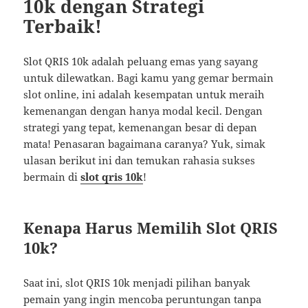
10k dengan Strategi
Terbaik!
Slot QRIS 10k adalah peluang emas yang sayang
untuk dilewatkan. Bagi kamu yang gemar bermain
slot online, ini adalah kesempatan untuk meraih
kemenangan dengan hanya modal kecil. Dengan
strategi yang tepat, kemenangan besar di depan
mata! Penasaran bagaimana caranya? Yuk, simak
ulasan berikut ini dan temukan rahasia sukses
bermain di
slot qris 10k
!
Kenapa Harus Memilih Slot QRIS
10k?
Saat ini, slot QRIS 10k menjadi pilihan banyak
pemain yang ingin mencoba peruntungan tanpa