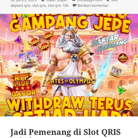
pada
untuk QRIS 10K S
deposit qris
,
slot qris
,
slot qris 10k
Berikan komentar
Jadi Pemenang di Slot QRIS