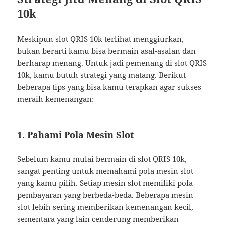
10k
Meskipun slot QRIS 10k terlihat menggiurkan,
bukan berarti kamu bisa bermain asal-asalan dan
berharap menang. Untuk jadi pemenang di slot QRIS
10k, kamu butuh strategi yang matang. Berikut
beberapa tips yang bisa kamu terapkan agar sukses
meraih kemenangan:
1. Pahami Pola Mesin Slot
Sebelum kamu mulai bermain di slot QRIS 10k,
sangat penting untuk memahami pola mesin slot
yang kamu pilih. Setiap mesin slot memiliki pola
pembayaran yang berbeda-beda. Beberapa mesin
slot lebih sering memberikan kemenangan kecil,
sementara yang lain cenderung memberikan