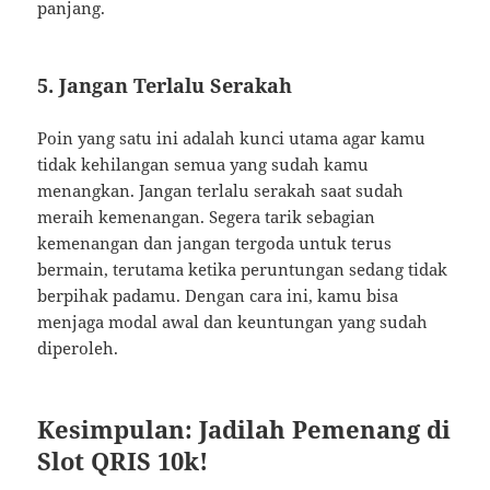
panjang.
5. Jangan Terlalu Serakah
Poin yang satu ini adalah kunci utama agar kamu
tidak kehilangan semua yang sudah kamu
menangkan. Jangan terlalu serakah saat sudah
meraih kemenangan. Segera tarik sebagian
kemenangan dan jangan tergoda untuk terus
bermain, terutama ketika peruntungan sedang tidak
berpihak padamu. Dengan cara ini, kamu bisa
menjaga modal awal dan keuntungan yang sudah
diperoleh.
Kesimpulan: Jadilah Pemenang di
Slot QRIS 10k!