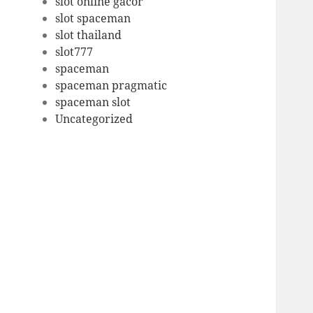
slot online gacor
slot spaceman
slot thailand
slot777
spaceman
spaceman pragmatic
spaceman slot
Uncategorized