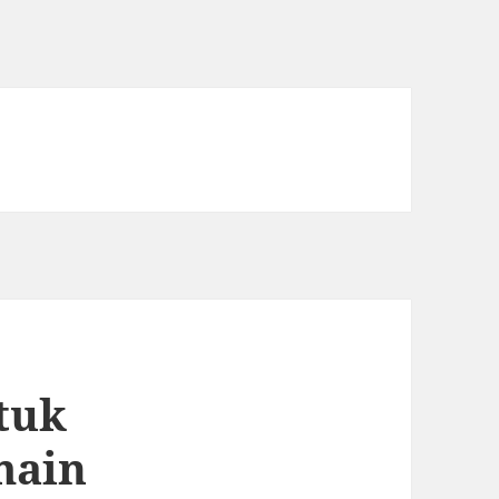
tuk
main