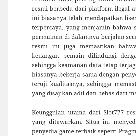
resmi berbeda dari platform ilegal at
ini biasanya telah mendapatkan lisen
terpercaya, yang menjamin bahwa s
permainan di dalamnya berjalan seca
resmi ini juga memastikan bahwa
keuangan pemain dilindungi dengan
sehingga keamanan data tetap terjaga.
biasanya bekerja sama dengan peny
teruji kualitasnya, sehingga mema
yang disajikan adil dan bebas dari m
Keunggulan utama dari Slot777 res
yang ditawarkan. Situs ini menyedi
penyedia game terbaik seperti Pragma