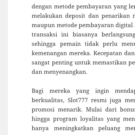
dengan metode pembayaran yang le
melakukan deposit dan penarikan me
maupun metode pembayaran digital l
transaksi ini biasanya berlangsu
sehingga pemain tidak perlu me
kemenangan mereka. Kecepatan dan 
sangat penting untuk memastikan p
dan menyenangkan.
Bagi mereka yang ingin menda
berkualitas, Slot777 resmi juga m
promosi menarik. Mulai dari bonus 
hingga program loyalitas yang men
hanya meningkatkan peluang me