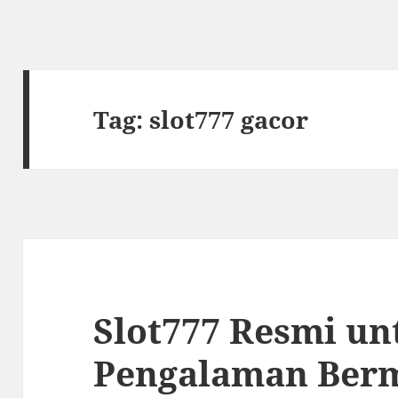
Tag:
slot777 gacor
Slot777 Resmi un
Pengalaman Ber