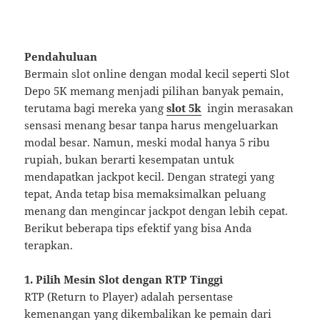
Pendahuluan
Bermain slot online dengan modal kecil seperti Slot
Depo 5K memang menjadi pilihan banyak pemain,
terutama bagi mereka yang
slot 5k
ingin merasakan
sensasi menang besar tanpa harus mengeluarkan
modal besar. Namun, meski modal hanya 5 ribu
rupiah, bukan berarti kesempatan untuk
mendapatkan jackpot kecil. Dengan strategi yang
tepat, Anda tetap bisa memaksimalkan peluang
menang dan mengincar jackpot dengan lebih cepat.
Berikut beberapa tips efektif yang bisa Anda
terapkan.
1. Pilih Mesin Slot dengan RTP Tinggi
RTP (Return to Player) adalah persentase
kemenangan yang dikembalikan ke pemain dari