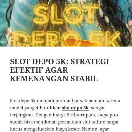
SLOT DEPO 5K: STRATEGI
EFEKTIF AGAR
KEMENANGAN STABIL
Slot depo 5k menjadi pilihan banyak pemain karena
modal yang dibutuhkan
slot depo 5k
sangat
terjangkau. Dengan hanya 5 ribu rupiah, siapa pun
sudah bisa menikmati permainan slot online tanpa
harus mengeluarkan biaya besar. Namun, agar