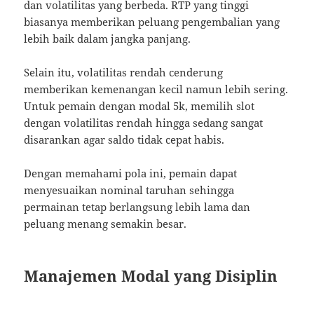
dan volatilitas yang berbeda. RTP yang tinggi
biasanya memberikan peluang pengembalian yang
lebih baik dalam jangka panjang.
Selain itu, volatilitas rendah cenderung
memberikan kemenangan kecil namun lebih sering.
Untuk pemain dengan modal 5k, memilih slot
dengan volatilitas rendah hingga sedang sangat
disarankan agar saldo tidak cepat habis.
Dengan memahami pola ini, pemain dapat
menyesuaikan nominal taruhan sehingga
permainan tetap berlangsung lebih lama dan
peluang menang semakin besar.
Manajemen Modal yang Disiplin