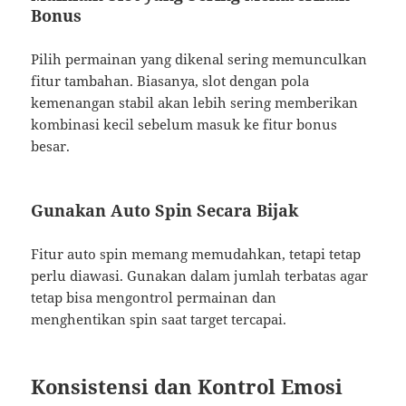
Bonus
Pilih permainan yang dikenal sering memunculkan
fitur tambahan. Biasanya, slot dengan pola
kemenangan stabil akan lebih sering memberikan
kombinasi kecil sebelum masuk ke fitur bonus
besar.
Gunakan Auto Spin Secara Bijak
Fitur auto spin memang memudahkan, tetapi tetap
perlu diawasi. Gunakan dalam jumlah terbatas agar
tetap bisa mengontrol permainan dan
menghentikan spin saat target tercapai.
Konsistensi dan Kontrol Emosi