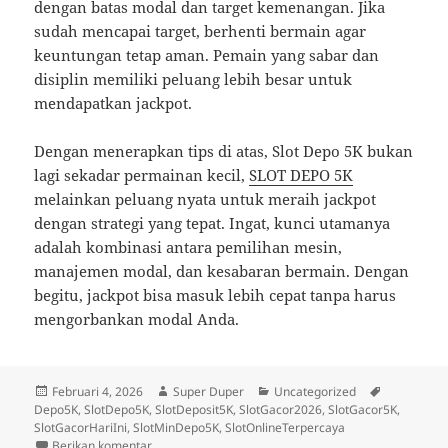
dengan batas modal dan target kemenangan. Jika
sudah mencapai target, berhenti bermain agar
keuntungan tetap aman. Pemain yang sabar dan
disiplin memiliki peluang lebih besar untuk
mendapatkan jackpot.
Dengan menerapkan tips di atas, Slot Depo 5K bukan
lagi sekadar permainan kecil,
SLOT DEPO 5K
melainkan peluang nyata untuk meraih jackpot
dengan strategi yang tepat. Ingat, kunci utamanya
adalah kombinasi antara pemilihan mesin,
manajemen modal, dan kesabaran bermain. Dengan
begitu, jackpot bisa masuk lebih cepat tanpa harus
mengorbankan modal Anda.
Diposkan
Penulis
Kategori
Tag
Februari 4, 2026
Super Duper
Uncategorized
pada
Depo5K
,
SlotDepo5K
,
SlotDeposit5K
,
SlotGacor2026
,
SlotGacor5K
,
SlotGacorHariIni
,
SlotMinDepo5K
,
SlotOnlineTerpercaya
untuk Slot Depo 5K: Tips Efektif Agar Jackpot Bisa 
Berikan komentar