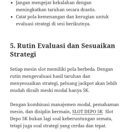
Jangan mengejar kekalahan dengan
meningkatkan taruhan secara drastis.
Catat pola kemenangan dan kerugian untuk
evaluasi strategi di sesi berikutnya.
5. Rutin Evaluasi dan Sesuaikan
Strategi
Setiap mesin slot memiliki pola berbeda. Dengan
rutin mengevaluasi hasil taruhan dan
menyesuaikan strategi, peluang jackpot akan lebih
mudah diraih meski modal hanya 5K.
Dengan kombinasi manajemen modal, pemahaman
mesin, dan disiplin bermain,
SLOT DEPO 5K
Slot
Depo 5K bukan lagi soal keberuntungan semata,
tetapi juga soal strategi yang cerdas dan tepat.