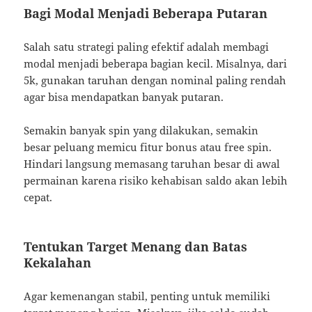
Bagi Modal Menjadi Beberapa Putaran
Salah satu strategi paling efektif adalah membagi
modal menjadi beberapa bagian kecil. Misalnya, dari
5k, gunakan taruhan dengan nominal paling rendah
agar bisa mendapatkan banyak putaran.
Semakin banyak spin yang dilakukan, semakin
besar peluang memicu fitur bonus atau free spin.
Hindari langsung memasang taruhan besar di awal
permainan karena risiko kehabisan saldo akan lebih
cepat.
Tentukan Target Menang dan Batas
Kekalahan
Agar kemenangan stabil, penting untuk memiliki