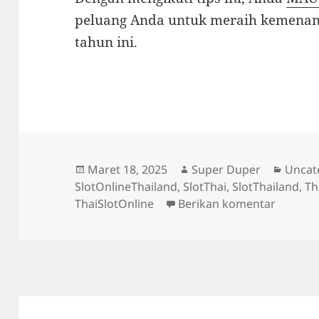
peluang Anda untuk meraih kemenang
tahun ini.
Diposkan
Penulis
Kateg
Maret 18, 2025
Super Duper
Uncat
pada
SlotOnlineThailand
,
SlotThai
,
SlotThailand
,
Th
untuk S
ThaiSlotOnline
Berikan komentar