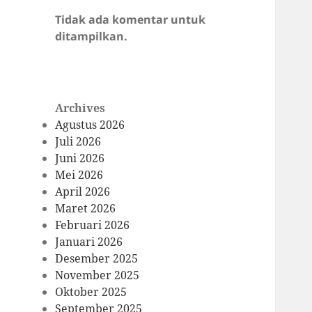
Tidak ada komentar untuk
ditampilkan.
Archives
Agustus 2026
Juli 2026
Juni 2026
Mei 2026
April 2026
Maret 2026
Februari 2026
Januari 2026
Desember 2025
November 2025
Oktober 2025
September 2025