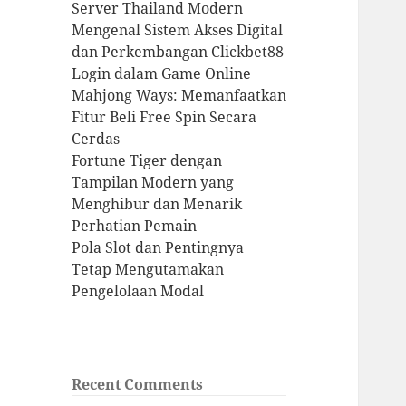
Server Thailand Modern
Mengenal Sistem Akses Digital
dan Perkembangan Clickbet88
Login dalam Game Online
Mahjong Ways: Memanfaatkan
Fitur Beli Free Spin Secara
Cerdas
Fortune Tiger dengan
Tampilan Modern yang
Menghibur dan Menarik
Perhatian Pemain
Pola Slot dan Pentingnya
Tetap Mengutamakan
Pengelolaan Modal
Recent Comments