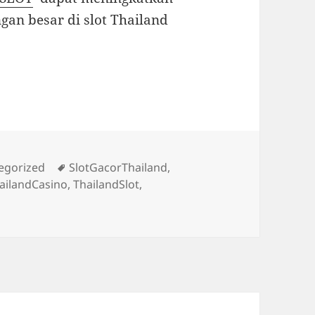
an besar di slot Thailand
ori
Tag
egorized
SlotGacorThailand
,
ailandCasino
,
ThailandSlot
,
lot Thailand dengan Kemenangan Tertinggi di Tahun Ini