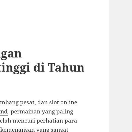
ngan
inggi di Tahun
embang pesat, dan slot online
and
permainan yang paling
 telah mencuri perhatian para
 kemenangan yang sangat