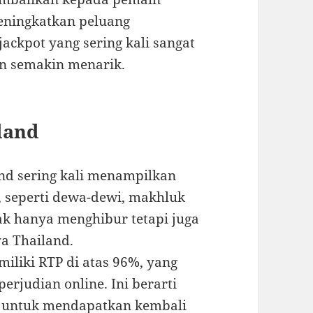
meningkatkan peluang
jackpot yang sering kali sangat
 semakin menarik.
land
and sering kali menampilkan
, seperti dewa-dewi, makhluk
dak hanya menghibur tetapi juga
a Thailand.
iliki RTP di atas 96%, yang
erjudian online. Ini berarti
r untuk mendapatkan kembali