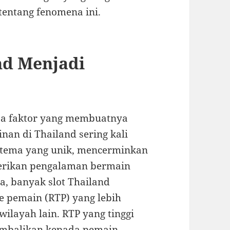
 tentang fenomena ini.
nd Menjadi
apa faktor yang membuatnya
an di Thailand sering kali
 tema yang unik, mencerminkan
berikan pengalaman bermain
a, banyak slot Thailand
 pemain (RTP) yang lebih
wilayah lain. RTP yang tinggi
kembalikan kepada pemain