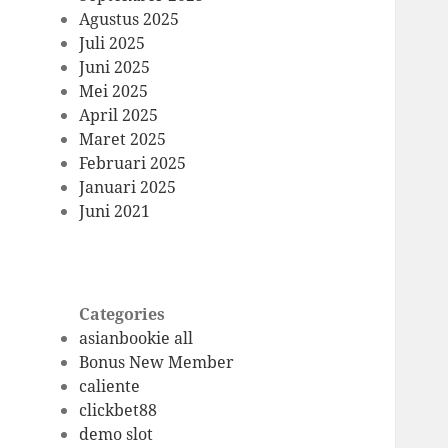
Agustus 2025
Juli 2025
Juni 2025
Mei 2025
April 2025
Maret 2025
Februari 2025
Januari 2025
Juni 2021
Categories
asianbookie all
Bonus New Member
caliente
clickbet88
demo slot