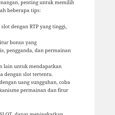
angan, penting untuk memilih
lah beberapa tips:
slot dengan RTP yang tinggi,
fitur bonus yang
tis, pengganda, dan permainan
n lain untuk mendapatkan
 dengan slot tertentu.
dengan uang sungguhan, coba
kanisme permainan dan fitur
SLOT
dapat meningkatkan