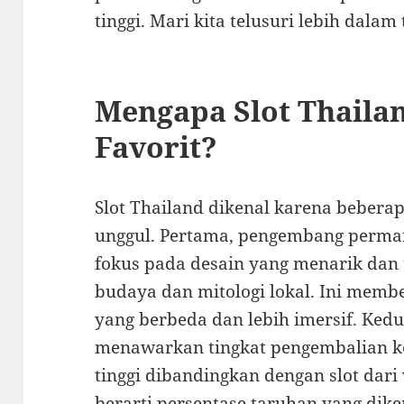
tinggi. Mari kita telusuri lebih dalam
Mengapa Slot Thaila
Favorit?
Slot Thailand dikenal karena beber
unggul. Pertama, pengembang permain
fokus pada desain yang menarik dan
budaya dan mitologi lokal. Ini mem
yang berbeda dan lebih imersif. Kedu
menawarkan tingkat pengembalian ke
tinggi dibandingkan dengan slot dari 
berarti persentase taruhan yang di