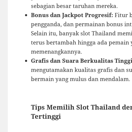
sebagian besar taruhan mereka.
Bonus dan Jackpot Progresif:
Fitur 
pengganda, dan permainan bonus inte
Selain itu, banyak slot Thailand memi
terus bertambah hingga ada pemain 
memenangkannya.
Grafis dan Suara Berkualitas Tinggi
mengutamakan kualitas grafis dan s
bermain yang mulus dan mendalam.
Tips Memilih Slot Thailand 
Tertinggi