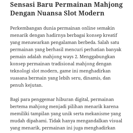
Sensasi Baru Permainan Mahjong
Dengan Nuansa Slot Modern
Perkembangan dunia permainan online semakin
menarik dengan hadirnya berbagai konsep kreatif
yang menawarkan pengalaman berbeda. Salah satu
permainan yang berhasil mencuri perhatian banyak
pemain adalah mahjong ways 2. Menggabungkan
konsep permainan tradisional mahjong dengan
teknologi slot modern, game ini menghadirkan
suasana bermain yang lebih seru, dinamis, dan
penuh kejutan.
Bagi para penggemar hiburan digital, permainan
bertema mahjong menjadi pilihan menarik karena
memiliki tampilan yang unik serta mekanisme yang
mudah dipahami. Tidak hanya mengandalkan visual
yang menarik, permainan ini juga menghadirkan