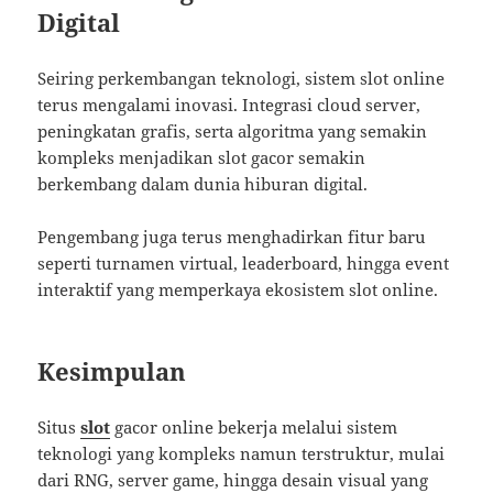
Digital
Seiring perkembangan teknologi, sistem slot online
terus mengalami inovasi. Integrasi cloud server,
peningkatan grafis, serta algoritma yang semakin
kompleks menjadikan slot gacor semakin
berkembang dalam dunia hiburan digital.
Pengembang juga terus menghadirkan fitur baru
seperti turnamen virtual, leaderboard, hingga event
interaktif yang memperkaya ekosistem slot online.
Kesimpulan
Situs
slot
gacor online bekerja melalui sistem
teknologi yang kompleks namun terstruktur, mulai
dari RNG, server game, hingga desain visual yang