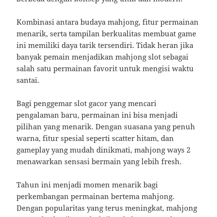
Kombinasi antara budaya mahjong, fitur permainan
menarik, serta tampilan berkualitas membuat game
ini memiliki daya tarik tersendiri. Tidak heran jika
banyak pemain menjadikan mahjong slot sebagai
salah satu permainan favorit untuk mengisi waktu
santai.
Bagi penggemar slot gacor yang mencari
pengalaman baru, permainan ini bisa menjadi
pilihan yang menarik. Dengan suasana yang penuh
warna, fitur spesial seperti scatter hitam, dan
gameplay yang mudah dinikmati, mahjong ways 2
menawarkan sensasi bermain yang lebih fresh.
Tahun ini menjadi momen menarik bagi
perkembangan permainan bertema mahjong.
Dengan popularitas yang terus meningkat, mahjong