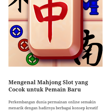
Mengenal Mahjong Slot yang
Cocok untuk Pemain Baru
Perkembangan dunia permainan online semakin
menarik dengan hadirnya berbagai konsep kreatif