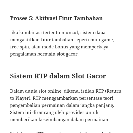
Proses 5: Aktivasi Fitur Tambahan
Jika kombinasi tertentu muncul, sistem dapat
mengaktifkan fitur tambahan seperti mini game,
free spin, atau mode bonus yang memperkaya
pengalaman bermain
slot
gacor.
Sistem RTP dalam Slot Gacor
Dalam dunia slot online, dikenal istilah RTP (Return
to Player). RTP menggambarkan persentase teori
pengembalian permainan dalam jangka panjang.
Sistem ini dirancang oleh provider untuk
memberikan keseimbangan dalam permainan.