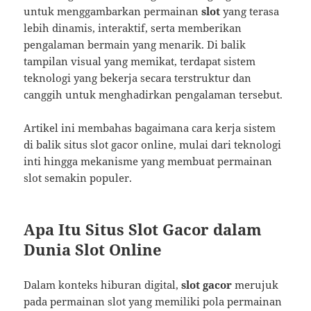
untuk menggambarkan permainan
slot
yang terasa
lebih dinamis, interaktif, serta memberikan
pengalaman bermain yang menarik. Di balik
tampilan visual yang memikat, terdapat sistem
teknologi yang bekerja secara terstruktur dan
canggih untuk menghadirkan pengalaman tersebut.
Artikel ini membahas bagaimana cara kerja sistem
di balik situs slot gacor online, mulai dari teknologi
inti hingga mekanisme yang membuat permainan
slot semakin populer.
Apa Itu Situs Slot Gacor dalam
Dunia Slot Online
Dalam konteks hiburan digital,
slot gacor
merujuk
pada permainan slot yang memiliki pola permainan