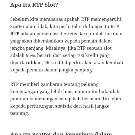
Apa Itu RTP Slot?
Sebelum kita membahas apakah RTP memengaruhi
Scatter atau tidak, kita perlu tahu dulu apa itu RTP.
RTP
adalah persentase teoretis dari jumlah taruhan
yang akan dikembalikan kepada pemain dalam
jangka panjang. Misalnya, jika RTP sebuah slot
adalah 96%, berarti dari setiap 100 kredit yang
dipertaruhkan, 96 kredit diperkirakan akan kembali
kepada pemain dalam jangka panjang.
RTP memberi gambaran tentang peluang
kemenangan yang lebih luas, namun itu bukanlah
jaminan kemenangan setiap kali bermain. Ini lebih
kepada perhitungan statistik dari hasil jangka
panjang.
Apa Itu Scatter dan Fungsinya dalam