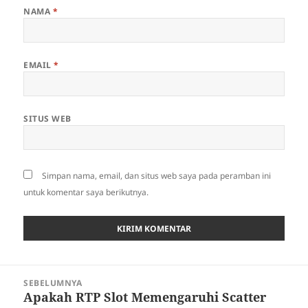
NAMA
*
EMAIL
*
SITUS WEB
Simpan nama, email, dan situs web saya pada peramban ini
untuk komentar saya berikutnya.
Navigasi
SEBELUMNYA
pos
Apakah RTP Slot Memengaruhi Scatter
Pos