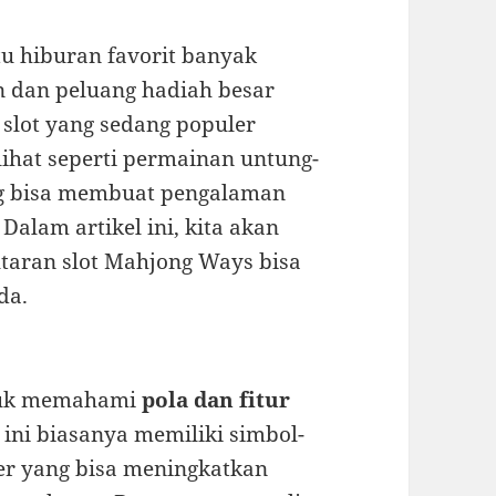
tu hiburan favorit banyak
 dan peluang hadiah besar
 slot yang sedang populer
lihat seperti permainan untung-
ng bisa membuat pengalaman
alam artikel ini, kita akan
utaran slot Mahjong Ways bisa
da.
ntuk memahami
pola dan fitur
 ini biasanya memiliki simbol-
ter yang bisa meningkatkan