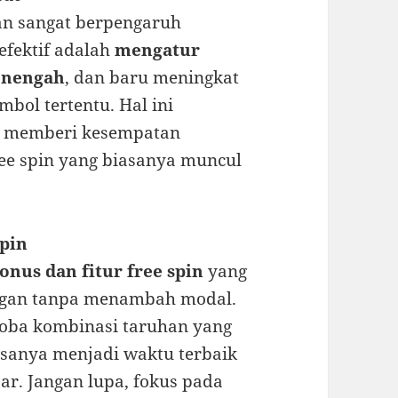
an sangat berpengaruh
 efektif adalah
mengatur
menengah
, dan baru meningkat
bol tertentu. Hal ini
us memberi kesempatan
ee spin yang biasanya muncul
Spin
onus dan fitur free spin
yang
ngan tanpa menambah modal.
oba kombinasi taruhan yang
asanya menjadi waktu terbaik
. Jangan lupa, fokus pada