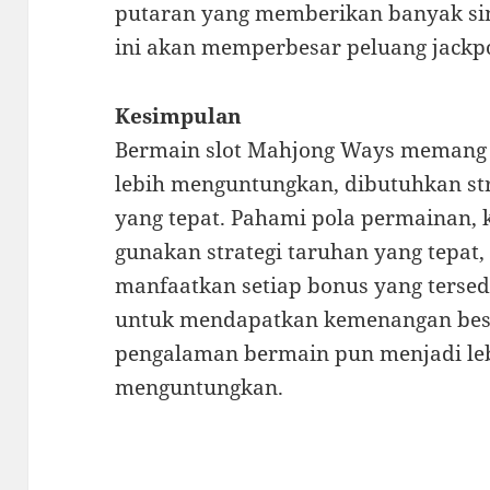
putaran yang memberikan banyak sim
ini akan memperbesar peluang jackpo
Kesimpulan
Bermain slot Mahjong Ways memang 
lebih menguntungkan, dibutuhkan st
yang tepat. Pahami pola permainan, 
gunakan strategi taruhan yang tepat
manfaatkan setiap bonus yang tersedi
untuk mendapatkan kemenangan besa
pengalaman bermain pun menjadi l
menguntungkan.