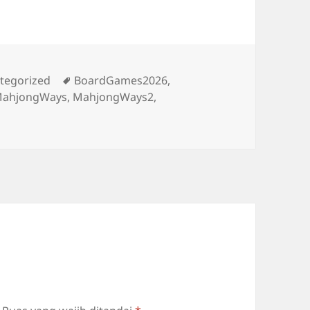
gori
Tag
tegorized
BoardGames2026
,
ahjongWays
,
MahjongWays2
,