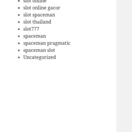
slot online
slot online gacor
slot spaceman
slot thailand
slot777
spaceman
spaceman pragmatic
spaceman slot
Uncategorized