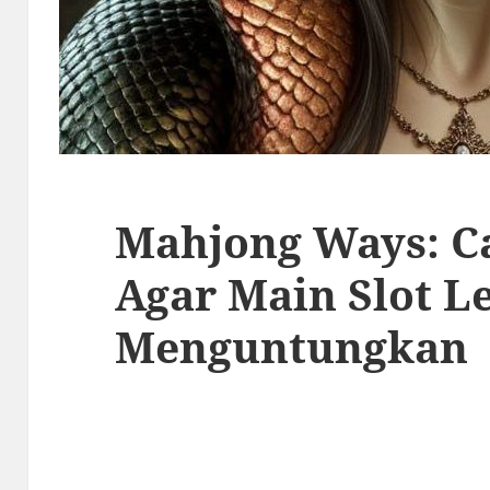
Mahjong Ways: Ca
Agar Main Slot L
Menguntungkan