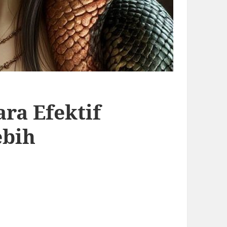
ra Efektif
ebih