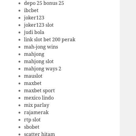
depo 25 bonus 25
ibcbet
joker123
joker123 slot
judi bola
link slot bet 200 perak
mah-jong wins
mahjong
mahjong slot
mahjong ways 2
mauslot
maxbet
maxbet sport
mexico lindo
mix parlay
rajamerak
rtp slot
sbobet
scatter hitam