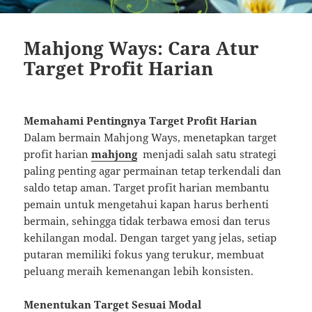
Mahjong Ways: Cara Atur
Target Profit Harian
Memahami Pentingnya Target Profit Harian
Dalam bermain Mahjong Ways, menetapkan target
profit harian
mahjong
menjadi salah satu strategi
paling penting agar permainan tetap terkendali dan
saldo tetap aman. Target profit harian membantu
pemain untuk mengetahui kapan harus berhenti
bermain, sehingga tidak terbawa emosi dan terus
kehilangan modal. Dengan target yang jelas, setiap
putaran memiliki fokus yang terukur, membuat
peluang meraih kemenangan lebih konsisten.
Menentukan Target Sesuai Modal