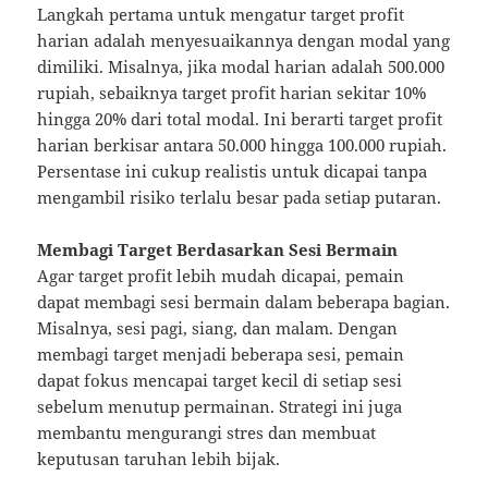
Langkah pertama untuk mengatur target profit
harian adalah menyesuaikannya dengan modal yang
dimiliki. Misalnya, jika modal harian adalah 500.000
rupiah, sebaiknya target profit harian sekitar 10%
hingga 20% dari total modal. Ini berarti target profit
harian berkisar antara 50.000 hingga 100.000 rupiah.
Persentase ini cukup realistis untuk dicapai tanpa
mengambil risiko terlalu besar pada setiap putaran.
Membagi Target Berdasarkan Sesi Bermain
Agar target profit lebih mudah dicapai, pemain
dapat membagi sesi bermain dalam beberapa bagian.
Misalnya, sesi pagi, siang, dan malam. Dengan
membagi target menjadi beberapa sesi, pemain
dapat fokus mencapai target kecil di setiap sesi
sebelum menutup permainan. Strategi ini juga
membantu mengurangi stres dan membuat
keputusan taruhan lebih bijak.