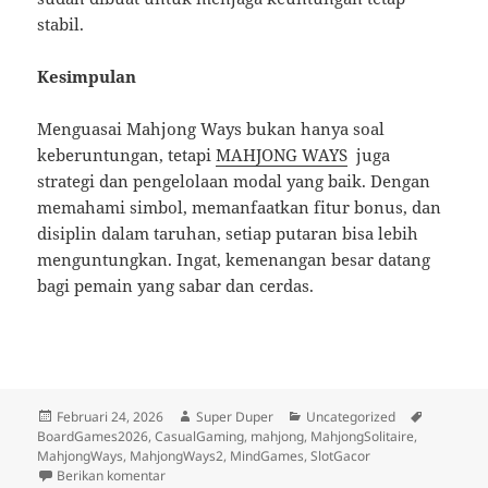
stabil.
Kesimpulan
Menguasai Mahjong Ways bukan hanya soal
keberuntungan, tetapi
MAHJONG WAYS
juga
strategi dan pengelolaan modal yang baik. Dengan
memahami simbol, memanfaatkan fitur bonus, dan
disiplin dalam taruhan, setiap putaran bisa lebih
menguntungkan. Ingat, kemenangan besar datang
bagi pemain yang sabar dan cerdas.
Diposkan
Penulis
Kategori
Tag
Februari 24, 2026
Super Duper
Uncategorized
pada
BoardGames2026
,
CasualGaming
,
mahjong
,
MahjongSolitaire
,
MahjongWays
,
MahjongWays2
,
MindGames
,
SlotGacor
untuk Mahjong Ways: Trik Rahasia Agar Setiap Taru
Berikan komentar