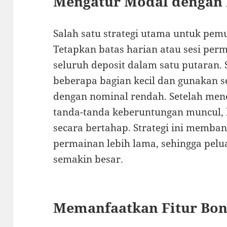
Mengatur Modal dengan 
Salah satu strategi utama untuk pem
Tetapkan batas harian atau sesi per
seluruh deposit dalam satu putaran.
beberapa bagian kecil dan gunakan 
dengan nominal rendah. Setelah me
tanda-tanda keberuntungan muncul, 
secara bertahap. Strategi ini memba
permainan lebih lama, sehingga pe
semakin besar.
Memanfaatkan Fitur Bon