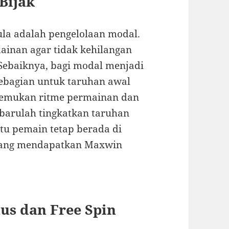
Bijak
ula adalah pengelolaan modal.
mainan agar tidak kehilangan
 Sebaiknya, bagi modal menjadi
sebagian untuk taruhan awal
nemukan ritme permainan dan
barulah tingkatkan taruhan
ntu pemain tetap berada di
luang mendapatkan Maxwin
us dan Free Spin