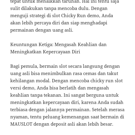
tepat untuk menaikkan taruhan. Hal ini tentu saja
sulit dilakukan tanpa mencoba dulu. Dengan
menguji strategi di slot Chicky Run demo, Anda
akan lebih percaya diri dan siap menghadapi
permainan dengan uang asli.
Keuntungan Ketiga: Mengasah Keahlian dan
Meningkatkan Kepercayaan Diri
Bagi pemula, bermain slot secara langsung dengan
uang asli bisa menimbulkan rasa cemas dan takut
kehilangan modal. Dengan mencoba chicky run slot
versi demo, Anda bisa berlatih dan mengasah
keahlian tanpa tekanan. Ini sangat berguna untuk
meningkatkan kepercayaan diri, karena Anda sudah
terbiasa dengan jalannya permainan. Setelah merasa
nyaman, tentu peluang kemenangan saat bermain di
MAUSLOT dengan deposit asli akan lebih besar.