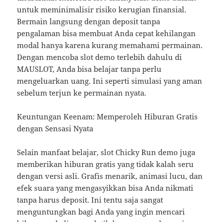
untuk meminimalisir risiko kerugian finansial.
Bermain langsung dengan deposit tanpa
pengalaman bisa membuat Anda cepat kehilangan
modal hanya karena kurang memahami permainan.
Dengan mencoba slot demo terlebih dahulu di
MAUSLOT, Anda bisa belajar tanpa perlu
mengeluarkan uang. Ini seperti simulasi yang aman
sebelum terjun ke permainan nyata.
Keuntungan Keenam: Memperoleh Hiburan Gratis
dengan Sensasi Nyata
Selain manfaat belajar, slot Chicky Run demo juga
memberikan hiburan gratis yang tidak kalah seru
dengan versi asli. Grafis menarik, animasi lucu, dan
efek suara yang mengasyikkan bisa Anda nikmati
tanpa harus deposit. Ini tentu saja sangat
menguntungkan bagi Anda yang ingin mencari