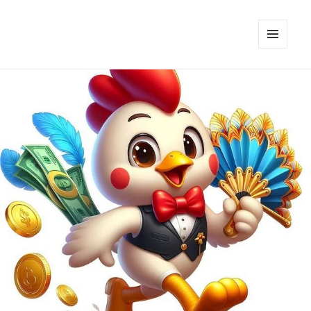
MENU
DAN
WIDGET