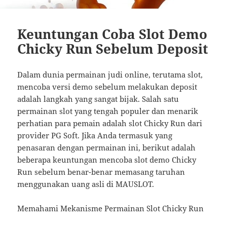
Keuntungan Coba Slot Demo
Chicky Run Sebelum Deposit
Dalam dunia permainan judi online, terutama slot,
mencoba versi demo sebelum melakukan deposit
adalah langkah yang sangat bijak. Salah satu
permainan slot yang tengah populer dan menarik
perhatian para pemain adalah slot Chicky Run dari
provider PG Soft. Jika Anda termasuk yang
penasaran dengan permainan ini, berikut adalah
beberapa keuntungan mencoba slot demo Chicky
Run sebelum benar-benar memasang taruhan
menggunakan uang asli di MAUSLOT.
Memahami Mekanisme Permainan Slot Chicky Run