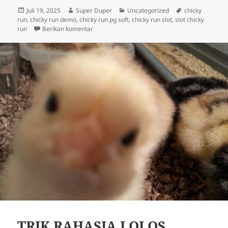
Diposkan
Penulis
Kategori
Tag
Juli 19, 2025
Super Duper
Uncategorized
chicky
pada
run
,
chicky run demo
,
chicky run pg soft
,
chicky run slot
,
slot chicky
untuk Pengalaman Seru Main Chicky Run Maus
run
Berikan komentar
TRIK RAHASIA LOLOS