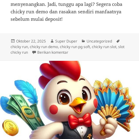
menyenangkan. Jadi, tunggu apa lagi? Segera coba
chicky run demo dan rasakan sendiri manfaatnya
sebelum mulai deposit!
Diposkan
Penulis
Kategori
Tag
Oktober 22, 2025
Super Duper
Uncategorized
pada
chicky run
,
chicky run demo
,
chicky run pg soft
,
chicky run slot
,
slot
untuk Keuntungan Coba Slot Demo Chick
chicky run
Berikan komentar