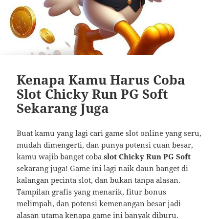
Kenapa Kamu Harus Coba
Slot Chicky Run PG Soft
Sekarang Juga
Buat kamu yang lagi cari game slot online yang seru,
mudah dimengerti, dan punya potensi cuan besar,
kamu wajib banget coba
slot Chicky Run PG Soft
sekarang juga! Game ini lagi naik daun banget di
kalangan pecinta slot, dan bukan tanpa alasan.
Tampilan grafis yang menarik, fitur bonus
melimpah, dan potensi kemenangan besar jadi
alasan utama kenapa game ini banyak diburu.