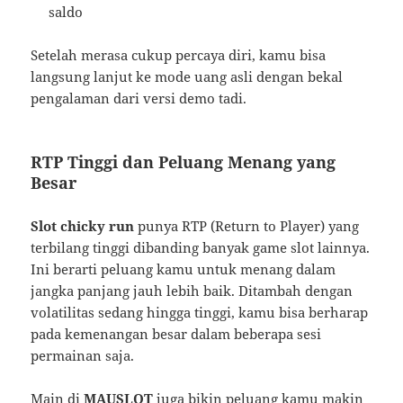
saldo
Setelah merasa cukup percaya diri, kamu bisa
langsung lanjut ke mode uang asli dengan bekal
pengalaman dari versi demo tadi.
RTP Tinggi dan Peluang Menang yang
Besar
Slot chicky run
punya RTP (Return to Player) yang
terbilang tinggi dibanding banyak game slot lainnya.
Ini berarti peluang kamu untuk menang dalam
jangka panjang jauh lebih baik. Ditambah dengan
volatilitas sedang hingga tinggi, kamu bisa berharap
pada kemenangan besar dalam beberapa sesi
permainan saja.
Main di
MAUSLOT
juga bikin peluang kamu makin