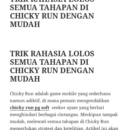
SEMUA TAHAPAN DI
CHICKY RUN DENGAN
MUDAH
TRIK RAHASIA LOLOS
SEMUA TAHAPAN DI
CHICKY RUN DENGAN
MUDAH
Chicky Run adalah game mobile yang sederhana
namun adiktif, di mana pemain mengendalikan
chicky run pg soft
seekor ayam yang berlari
menghindari berbagai rintangan. Meskipun tampak
mudah, melewati semua tahapan di Chicky Run
memerlukan strategi dan ketelitian. Artikel ini akan