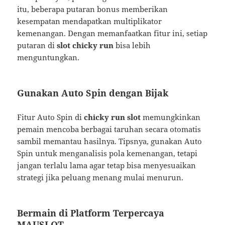
itu, beberapa putaran bonus memberikan
kesempatan mendapatkan multiplikator
kemenangan. Dengan memanfaatkan fitur ini, setiap
putaran di
slot chicky run
bisa lebih
menguntungkan.
Gunakan Auto Spin dengan Bijak
Fitur Auto Spin di
chicky run slot
memungkinkan
pemain mencoba berbagai taruhan secara otomatis
sambil memantau hasilnya. Tipsnya, gunakan Auto
Spin untuk menganalisis pola kemenangan, tetapi
jangan terlalu lama agar tetap bisa menyesuaikan
strategi jika peluang menang mulai menurun.
Bermain di Platform Terpercaya
MAUSLOT