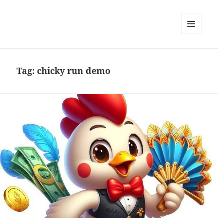
MENU
DAN
WIDGET
Tag:
chicky run demo