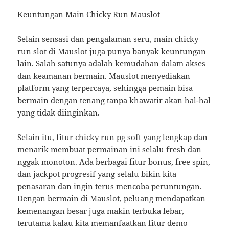
Keuntungan Main Chicky Run Mauslot
Selain sensasi dan pengalaman seru, main chicky
run slot di Mauslot juga punya banyak keuntungan
lain. Salah satunya adalah kemudahan dalam akses
dan keamanan bermain. Mauslot menyediakan
platform yang terpercaya, sehingga pemain bisa
bermain dengan tenang tanpa khawatir akan hal-hal
yang tidak diinginkan.
Selain itu, fitur chicky run pg soft yang lengkap dan
menarik membuat permainan ini selalu fresh dan
nggak monoton. Ada berbagai fitur bonus, free spin,
dan jackpot progresif yang selalu bikin kita
penasaran dan ingin terus mencoba peruntungan.
Dengan bermain di Mauslot, peluang mendapatkan
kemenangan besar juga makin terbuka lebar,
terutama kalau kita memanfaatkan fitur demo