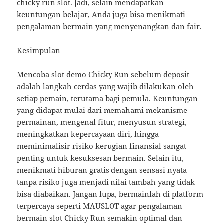
chicky run slot. Jadi, selain mendapatkan
keuntungan belajar, Anda juga bisa menikmati
pengalaman bermain yang menyenangkan dan fair.
Kesimpulan
Mencoba slot demo Chicky Run sebelum deposit
adalah langkah cerdas yang wajib dilakukan oleh
setiap pemain, terutama bagi pemula. Keuntungan
yang didapat mulai dari memahami mekanisme
permainan, mengenal fitur, menyusun strategi,
meningkatkan kepercayaan diri, hingga
meminimalisir risiko kerugian finansial sangat
penting untuk kesuksesan bermain. Selain itu,
menikmati hiburan gratis dengan sensasi nyata
tanpa risiko juga menjadi nilai tambah yang tidak
bisa diabaikan. Jangan lupa, bermainlah di platform
terpercaya seperti MAUSLOT agar pengalaman
bermain slot Chicky Run semakin optimal dan