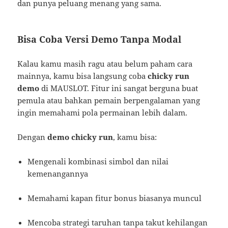
dan punya peluang menang yang sama.
Bisa Coba Versi Demo Tanpa Modal
Kalau kamu masih ragu atau belum paham cara
mainnya, kamu bisa langsung coba
chicky run
demo
di MAUSLOT. Fitur ini sangat berguna buat
pemula atau bahkan pemain berpengalaman yang
ingin memahami pola permainan lebih dalam.
Dengan
demo chicky run
, kamu bisa:
Mengenali kombinasi simbol dan nilai
kemenangannya
Memahami kapan fitur bonus biasanya muncul
Mencoba strategi taruhan tanpa takut kehilangan