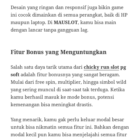
Desain yang ringan dan responsif juga bikin game
ini cocok dimainkan di semua perangkat, baik di HP
maupun laptop. Di
MAUSLOT
, kamu bisa main
dengan lancar tanpa gangguan lag.
Fitur Bonus yang Menguntungkan
Salah satu daya tarik utama dari
chicky run slot
pg
soft
adalah fitur bonusnya yang sangat beragam.
Mulai dari free spin, multiplier, hingga simbol wild
yang sering muncul di saat-saat tak terduga. Ketika
kamu berhasil masuk ke mode bonus, potensi
kemenangan bisa meningkat drastis.
Yang menarik, kamu gak perlu keluar modal besar
untuk bisa nikmatin semua fitur ini. Bahkan dengan
modal kecil pun kamu bisa menjelajahi semua fitur