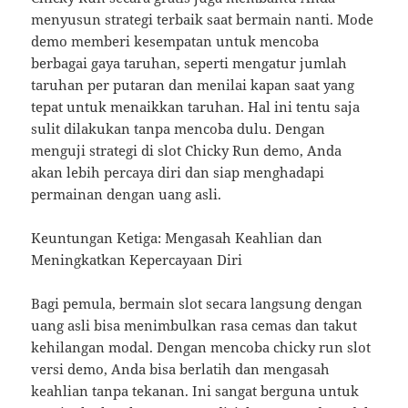
menyusun strategi terbaik saat bermain nanti. Mode
demo memberi kesempatan untuk mencoba
berbagai gaya taruhan, seperti mengatur jumlah
taruhan per putaran dan menilai kapan saat yang
tepat untuk menaikkan taruhan. Hal ini tentu saja
sulit dilakukan tanpa mencoba dulu. Dengan
menguji strategi di slot Chicky Run demo, Anda
akan lebih percaya diri dan siap menghadapi
permainan dengan uang asli.
Keuntungan Ketiga: Mengasah Keahlian dan
Meningkatkan Kepercayaan Diri
Bagi pemula, bermain slot secara langsung dengan
uang asli bisa menimbulkan rasa cemas dan takut
kehilangan modal. Dengan mencoba chicky run slot
versi demo, Anda bisa berlatih dan mengasah
keahlian tanpa tekanan. Ini sangat berguna untuk