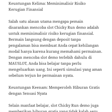
Keuntungan Kelima: Meminimalisir Risiko
Kerugian Finansial
Salah satu alasan utama mengapa pemain
disarankan mencoba slot Chicky Run demo adalah
untuk meminimalisir risiko kerugian finansial.
Bermain langsung dengan deposit tanpa
pengalaman bisa membuat Anda cepat kehilangan
modal hanya karena kurang memahami permainan.
Dengan mencoba slot demo terlebih dahulu di
MAUSLOT, Anda bisa belajar tanpa perlu
mengeluarkan uang. Ini seperti simulasi yang aman
sebelum terjun ke permainan nyata.
Keuntungan Keenam: Memperoleh Hiburan Gratis
dengan Sensasi Nyata
Selain manfaat belajar, slot Chicky Run demo juga
memberikan hiburan gratis yang tidak kalah seru