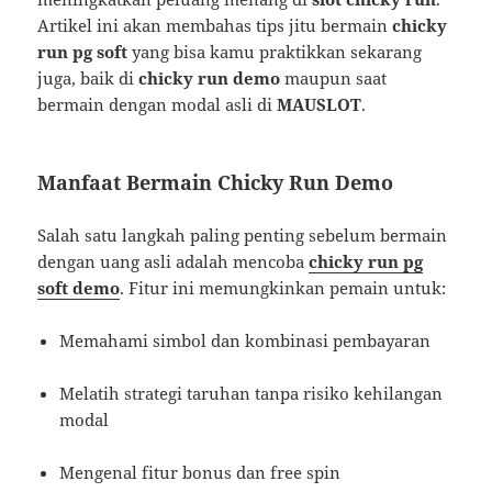
Artikel ini akan membahas tips jitu bermain
chicky
run pg soft
yang bisa kamu praktikkan sekarang
juga, baik di
chicky run demo
maupun saat
bermain dengan modal asli di
MAUSLOT
.
Manfaat Bermain Chicky Run Demo
Salah satu langkah paling penting sebelum bermain
dengan uang asli adalah mencoba
chicky run pg
soft demo
. Fitur ini memungkinkan pemain untuk:
Memahami simbol dan kombinasi pembayaran
Melatih strategi taruhan tanpa risiko kehilangan
modal
Mengenal fitur bonus dan free spin