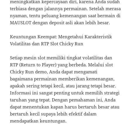
meningkatkan kepercayaan diri, karena Anda sudah
terbiasa dengan jalannya permainan. Setelah merasa
nyaman, tentu peluang kemenangan saat bermain di
MAUSLOT dengan deposit asli akan lebih besar.
Keuntungan Keempat: Mengetahui Karakteristik
Volatilitas dan RTP Slot Chicky Run
Setiap mesin slot memiliki tingkat volatilitas dan
RTP (Return to Player) yang berbeda. Melalui slot
Chicky Run demo, Anda dapat mengamati
bagaimana permainan memberikan kemenangan,
apakah sering tetapi kecil, atau jarang tetapi besar.
Informasi ini sangat penting untuk memilih strategi
taruhan yang tepat. Dengan pemahaman ini, Anda
dapat menentukan kapan harus bertaruh besar atau
bertaruh kecil supaya lebih efektif dalam
mendapatkan keuntungan.