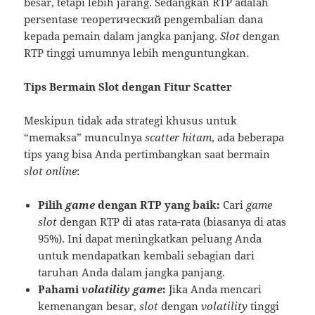
besar, tetapi lebih jarang. Sedangkan RTP adalah
persentase теоретический pengembalian dana
kepada pemain dalam jangka panjang.
Slot
dengan
RTP tinggi umumnya lebih menguntungkan.
Tips Bermain Slot dengan Fitur Scatter
Meskipun tidak ada strategi khusus untuk
“memaksa” munculnya
scatter hitam
, ada beberapa
tips yang bisa Anda pertimbangkan saat bermain
slot online
:
Pilih
game
dengan RTP yang baik:
Cari
game
slot
dengan RTP di atas rata-rata (biasanya di atas
95%). Ini dapat meningkatkan peluang Anda
untuk mendapatkan kembali sebagian dari
taruhan Anda dalam jangka panjang.
Pahami
volatility
game
:
Jika Anda mencari
kemenangan besar,
slot
dengan
volatility
tinggi