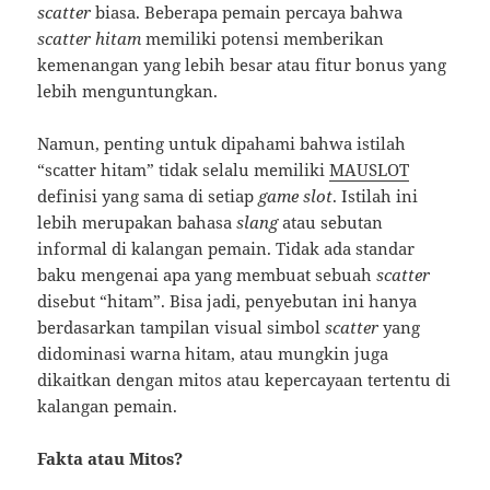
scatter
biasa. Beberapa pemain percaya bahwa
scatter hitam
memiliki potensi memberikan
kemenangan yang lebih besar atau fitur bonus yang
lebih menguntungkan.
Namun, penting untuk dipahami bahwa istilah
“scatter hitam” tidak selalu memiliki
MAUSLOT
definisi yang sama di setiap
game slot
. Istilah ini
lebih merupakan bahasa
slang
atau sebutan
informal di kalangan pemain. Tidak ada standar
baku mengenai apa yang membuat sebuah
scatter
disebut “hitam”. Bisa jadi, penyebutan ini hanya
berdasarkan tampilan visual simbol
scatter
yang
didominasi warna hitam, atau mungkin juga
dikaitkan dengan mitos atau kepercayaan tertentu di
kalangan pemain.
Fakta atau Mitos?