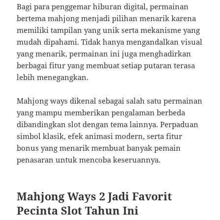
Bagi para penggemar hiburan digital, permainan
bertema mahjong menjadi pilihan menarik karena
memiliki tampilan yang unik serta mekanisme yang
mudah dipahami. Tidak hanya mengandalkan visual
yang menarik, permainan ini juga menghadirkan
berbagai fitur yang membuat setiap putaran terasa
lebih menegangkan.
Mahjong ways dikenal sebagai salah satu permainan
yang mampu memberikan pengalaman berbeda
dibandingkan slot dengan tema lainnya. Perpaduan
simbol klasik, efek animasi modern, serta fitur
bonus yang menarik membuat banyak pemain
penasaran untuk mencoba keseruannya.
Mahjong Ways 2 Jadi Favorit
Pecinta Slot Tahun Ini