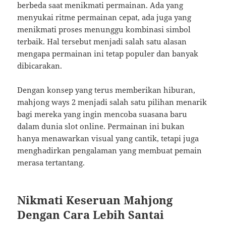
berbeda saat menikmati permainan. Ada yang
menyukai ritme permainan cepat, ada juga yang
menikmati proses menunggu kombinasi simbol
terbaik. Hal tersebut menjadi salah satu alasan
mengapa permainan ini tetap populer dan banyak
dibicarakan.
Dengan konsep yang terus memberikan hiburan,
mahjong ways 2 menjadi salah satu pilihan menarik
bagi mereka yang ingin mencoba suasana baru
dalam dunia slot online. Permainan ini bukan
hanya menawarkan visual yang cantik, tetapi juga
menghadirkan pengalaman yang membuat pemain
merasa tertantang.
Nikmati Keseruan Mahjong
Dengan Cara Lebih Santai