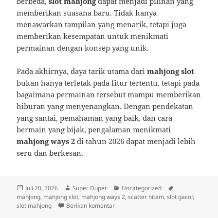
berbeda,
slot mahjong
dapat menjadi pilihan yang
memberikan suasana baru. Tidak hanya
menawarkan tampilan yang menarik, tetapi juga
memberikan kesempatan untuk menikmati
permainan dengan konsep yang unik.
Pada akhirnya, daya tarik utama dari
mahjong slot
bukan hanya terletak pada fitur tertentu, tetapi pada
bagaimana permainan tersebut mampu memberikan
hiburan yang menyenangkan. Dengan pendekatan
yang santai, pemahaman yang baik, dan cara
bermain yang bijak, pengalaman menikmati
mahjong ways 2
di tahun 2026 dapat menjadi lebih
seru dan berkesan.
Diposkan
Penulis
Kategori
Tag
Juli 20, 2026
Super Duper
Uncategorized
pada
mahjong
,
mahjong slot
,
mahjong ways 2
,
scatter hitam
,
slot gacor
,
untuk MAHJONG WAYS : Mahjong Slot 
slot mahjong
Berikan komentar