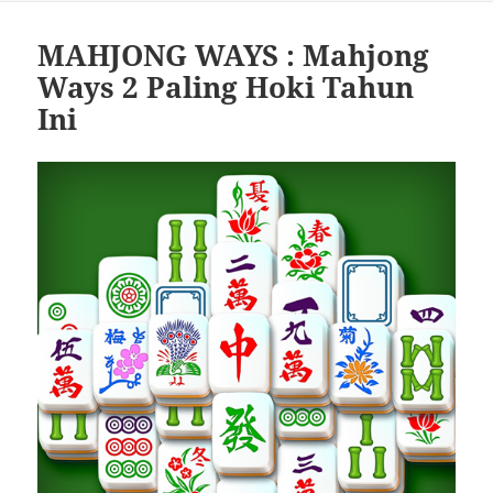
MAHJONG WAYS : Mahjong
Ways 2 Paling Hoki Tahun
Ini