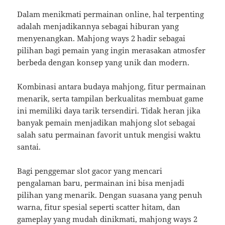
Dalam menikmati permainan online, hal terpenting
adalah menjadikannya sebagai hiburan yang
menyenangkan. Mahjong ways 2 hadir sebagai
pilihan bagi pemain yang ingin merasakan atmosfer
berbeda dengan konsep yang unik dan modern.
Kombinasi antara budaya mahjong, fitur permainan
menarik, serta tampilan berkualitas membuat game
ini memiliki daya tarik tersendiri. Tidak heran jika
banyak pemain menjadikan mahjong slot sebagai
salah satu permainan favorit untuk mengisi waktu
santai.
Bagi penggemar slot gacor yang mencari
pengalaman baru, permainan ini bisa menjadi
pilihan yang menarik. Dengan suasana yang penuh
warna, fitur spesial seperti scatter hitam, dan
gameplay yang mudah dinikmati, mahjong ways 2