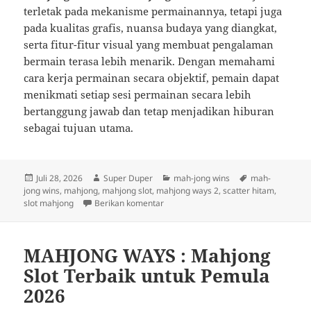
terletak pada mekanisme permainannya, tetapi juga
pada kualitas grafis, nuansa budaya yang diangkat,
serta fitur-fitur visual yang membuat pengalaman
bermain terasa lebih menarik. Dengan memahami
cara kerja permainan secara objektif, pemain dapat
menikmati setiap sesi permainan secara lebih
bertanggung jawab dan tetap menjadikan hiburan
sebagai tujuan utama.
Diposkan
Penulis
Kategori
Tag
Juli 28, 2026
Super Duper
mah-jong wins
mah-
pada
jong wins
,
mahjong
,
mahjong slot
,
mahjong ways 2
,
scatter hitam
,
untuk Mahjong Ways 2: Mengenal Gam
slot mahjong
Berikan komentar
MAHJONG WAYS : Mahjong
Slot Terbaik untuk Pemula
2026