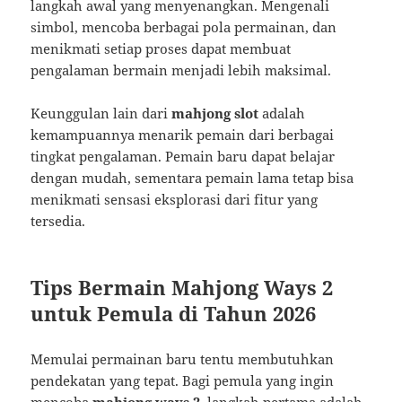
langkah awal yang menyenangkan. Mengenali
simbol, mencoba berbagai pola permainan, dan
menikmati setiap proses dapat membuat
pengalaman bermain menjadi lebih maksimal.
Keunggulan lain dari
mahjong slot
adalah
kemampuannya menarik pemain dari berbagai
tingkat pengalaman. Pemain baru dapat belajar
dengan mudah, sementara pemain lama tetap bisa
menikmati sensasi eksplorasi dari fitur yang
tersedia.
Tips Bermain Mahjong Ways 2
untuk Pemula di Tahun 2026
Memulai permainan baru tentu membutuhkan
pendekatan yang tepat. Bagi pemula yang ingin