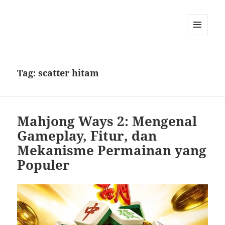
MENU
DAN
WIDGET
Tag:
scatter hitam
Mahjong Ways 2: Mengenal
Gameplay, Fitur, dan
Mekanisme Permainan yang
Populer