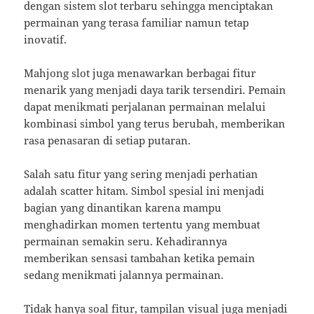
dengan sistem slot terbaru sehingga menciptakan
permainan yang terasa familiar namun tetap
inovatif.
Mahjong slot juga menawarkan berbagai fitur
menarik yang menjadi daya tarik tersendiri. Pemain
dapat menikmati perjalanan permainan melalui
kombinasi simbol yang terus berubah, memberikan
rasa penasaran di setiap putaran.
Salah satu fitur yang sering menjadi perhatian
adalah scatter hitam. Simbol spesial ini menjadi
bagian yang dinantikan karena mampu
menghadirkan momen tertentu yang membuat
permainan semakin seru. Kehadirannya
memberikan sensasi tambahan ketika pemain
sedang menikmati jalannya permainan.
Tidak hanya soal fitur, tampilan visual juga menjadi