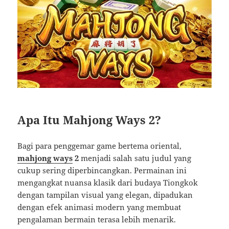
Apa Itu Mahjong Ways 2?
Bagi para penggemar game bertema oriental,
mahjong ways
2
menjadi salah satu judul yang
cukup sering diperbincangkan. Permainan ini
mengangkat nuansa klasik dari budaya Tiongkok
dengan tampilan visual yang elegan, dipadukan
dengan efek animasi modern yang membuat
pengalaman bermain terasa lebih menarik.