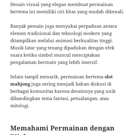
Desain visual yang elegan membuat permainan
bertema ini memiliki ciri khas yang mudah dikenali.
Banyak pemain juga menyukai perpaduan antara
elemen tradisional dan teknologi modern yang
ditampilkan melalui animasi berkualitas tinggi.
Musik latar yang tenang dipadukan dengan efek
suara ketika simbol muncul menciptakan
pengalaman bermain yang lebih imersif.
Selain tampil menarik, permainan bertema
slot
mahjong
juga sering menjadi bahan diskusi di
berbagai komunitas karena desainnya yang unik
dibandingkan tema fantasi, petualangan, atau
mitologi.
Memahami Permainan dengan