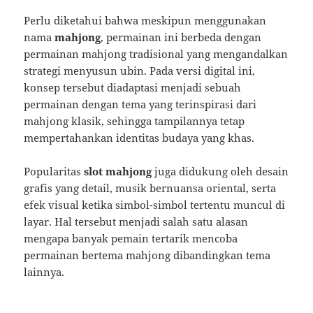
Perlu diketahui bahwa meskipun menggunakan
nama
mahjong
, permainan ini berbeda dengan
permainan mahjong tradisional yang mengandalkan
strategi menyusun ubin. Pada versi digital ini,
konsep tersebut diadaptasi menjadi sebuah
permainan dengan tema yang terinspirasi dari
mahjong klasik, sehingga tampilannya tetap
mempertahankan identitas budaya yang khas.
Popularitas
slot mahjong
juga didukung oleh desain
grafis yang detail, musik bernuansa oriental, serta
efek visual ketika simbol-simbol tertentu muncul di
layar. Hal tersebut menjadi salah satu alasan
mengapa banyak pemain tertarik mencoba
permainan bertema mahjong dibandingkan tema
lainnya.