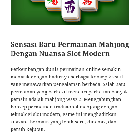
Sensasi Baru Permainan Mahjong
Dengan Nuansa Slot Modern
Perkembangan dunia permainan online semakin
menarik dengan hadirnya berbagai konsep kreatif
yang menawarkan pengalaman berbeda. Salah satu
permainan yang berhasil mencuri perhatian banyak
pemain adalah mahjong ways 2. Menggabungkan
konsep permainan tradisional mahjong dengan
teknologi slot modern, game ini menghadirkan
suasana bermain yang lebih seru, dinamis, dan
penuh kejutan.