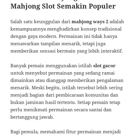
Mahjong Slot Semakin Populer
Salah satu keunggulan dari
mahjong ways 2
adalah
kemampuannya menghadirkan konsep tradisional
dengan gaya modern. Permainan ini tidak hanya
menawarkan tampilan menarik, tetapi juga
memberikan sensasi bermain yang lebih interaktif.
Banyak pemain menggunakan istilah
slot gacor
untuk menyebut permainan yang sedang ramai
dimainkan atau dianggap memberikan pengalaman
menarik. Meski begitu, istilah tersebut lebih sering
menjadi bagian dari pembicaraan komunitas dan
bukan jaminan hasil tertentu. Setiap pemain tetap
perlu menikmati permainan secara santai dan
bertanggung jawab.
Bagi pemula, memahami fitur permainan menjadi