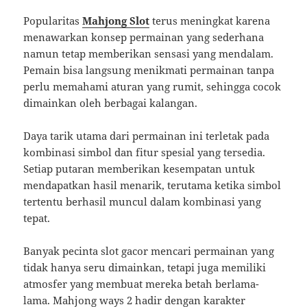
Popularitas
Mahjong Slot
terus meningkat karena
menawarkan konsep permainan yang sederhana
namun tetap memberikan sensasi yang mendalam.
Pemain bisa langsung menikmati permainan tanpa
perlu memahami aturan yang rumit, sehingga cocok
dimainkan oleh berbagai kalangan.
Daya tarik utama dari permainan ini terletak pada
kombinasi simbol dan fitur spesial yang tersedia.
Setiap putaran memberikan kesempatan untuk
mendapatkan hasil menarik, terutama ketika simbol
tertentu berhasil muncul dalam kombinasi yang
tepat.
Banyak pecinta slot gacor mencari permainan yang
tidak hanya seru dimainkan, tetapi juga memiliki
atmosfer yang membuat mereka betah berlama-
lama. Mahjong ways 2 hadir dengan karakter