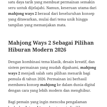
satu daya tarik yang membuat permainan semakin
seru untuk dijelajahi. Namun, keseruan utama dari
mahjong ways 2
berasal dari keseluruhan konsep
yang ditawarkan, mulai dari tema unik hingga
tampilan yang memanjakan mata.
Mahjong Ways 2 Sebagai Pilihan
Hiburan Modern 2026
Dengan kombinasi tema klasik, desain kreatif, dan
sistem permainan yang mudah dipahami,
mahjong
ways 2
menjadi salah satu pilihan menarik bagi
pemula di tahun 2026. Permainan ini berhasil
membawa konsep
mahjong
ke dalam dunia digital
dengan cara yang lebih modern dan menghibur.
Bagi pemain yang ingin mencoba pengalaman