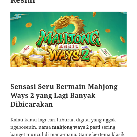
Sensasi Seru Bermain Mahjong
Ways 2 yang Lagi Banyak
Dibicarakan
Kalau kamu lagi cari hiburan digital yang nggak
ngebosenin, nama
mahjong ways 2
pasti sering
banget muncul di mana-mana. Game bertema klasik