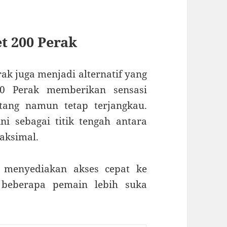
t 200 Perak
rak juga menjadi alternatif yang
200 Perak memberikan sensasi
tang namun tetap terjangkau.
i sebagai titik tengah antara
aksimal.
a menyediakan akses cepat ke
 beberapa pemain lebih suka