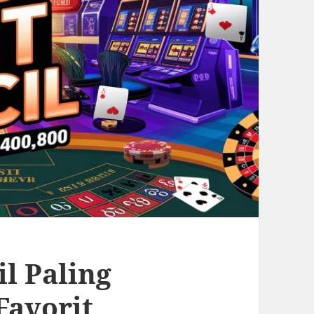
il Paling
Favorit