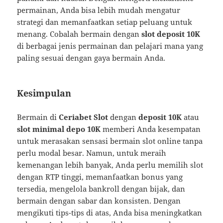
permainan, Anda bisa lebih mudah mengatur
strategi dan memanfaatkan setiap peluang untuk
menang. Cobalah bermain dengan
slot deposit 10K
di berbagai jenis permainan dan pelajari mana yang
paling sesuai dengan gaya bermain Anda.
Kesimpulan
Bermain di
Ceriabet Slot
dengan
deposit 10K
atau
slot minimal depo 10K
memberi Anda kesempatan
untuk merasakan sensasi bermain slot online tanpa
perlu modal besar. Namun, untuk meraih
kemenangan lebih banyak, Anda perlu memilih slot
dengan RTP tinggi, memanfaatkan bonus yang
tersedia, mengelola bankroll dengan bijak, dan
bermain dengan sabar dan konsisten. Dengan
mengikuti tips-tips di atas, Anda bisa meningkatkan