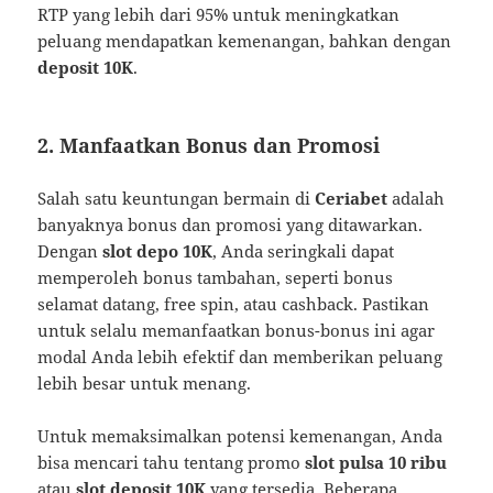
RTP yang lebih dari 95% untuk meningkatkan
peluang mendapatkan kemenangan, bahkan dengan
deposit 10K
.
2. Manfaatkan Bonus dan Promosi
Salah satu keuntungan bermain di
Ceriabet
adalah
banyaknya bonus dan promosi yang ditawarkan.
Dengan
slot depo 10K
, Anda seringkali dapat
memperoleh bonus tambahan, seperti bonus
selamat datang, free spin, atau cashback. Pastikan
untuk selalu memanfaatkan bonus-bonus ini agar
modal Anda lebih efektif dan memberikan peluang
lebih besar untuk menang.
Untuk memaksimalkan potensi kemenangan, Anda
bisa mencari tahu tentang promo
slot pulsa 10 ribu
atau
slot deposit 10K
yang tersedia. Beberapa