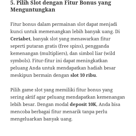
5. Pilih Slot dengan Fitur Bonus yang
Menguntungkan
Fitur bonus dalam permainan slot dapat menjadi
kunci untuk memenangkan lebih banyak uang. Di
Ceriabet
, banyak slot yang menawarkan fitur
seperti putaran gratis (free spins), pengganda
kemenangan (multipliers), dan simbol liar (wild
symbols). Fitur-fitur ini dapat meningkatkan
peluang Anda untuk mendapatkan hadiah besar
meskipun bermain dengan
slot 10 ribu
.
Pilih game slot yang memiliki fitur bonus yang
sering aktif agar peluang mendapatkan kemenangan
lebih besar. Dengan modal
deposit 10K
, Anda bisa
mencoba berbagai fitur menarik tanpa perlu
mengeluarkan banyak uang.