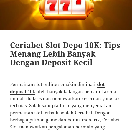
Ceriabet Slot Depo 10K: Tips
Menang Lebih Banyak
Dengan Deposit Kecil
Permainan slot online semakin diminati
slot
deposit 10k
oleh banyak kalangan pemain karena
mudah diakses dan menawarkan keseruan yang tak
terbatas. Salah satu platform yang menyediakan
permainan slot terbaik adalah Ceriabet. Dengan
berbagai pilihan game dan bonus menarik, Ceriabet
Slot menawarkan pengalaman bermain yang