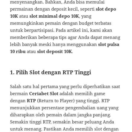
menyenangkan. Bahkan, Anda bisa memulai
permainan dengan deposit kecil, seperti
slot depo
10K
atau
slot minimal depo 10K
, yang
memungkinkan pemain dengan budget terbatas
untuk berpartisipasi. Pada artikel ini, kami akan
memberikan beberapa tips agar Anda dapat menang
lebih banyak meski hanya menggunakan
slot pulsa
10 ribu
atau
slot deposit 10K
.
1. Pilih Slot dengan RTP Tinggi
Salah satu hal pertama yang perlu diperhatikan saat
bermain
Ceriabet Slot
adalah memilih game
dengan
RTP
(Return to Player) yang tinggi. RTP
menunjukkan persentase pengembalian uang yang
diharapkan oleh pemain dalam jangka panjang.
Semakin tinggi RTP, semakin besar peluang Anda
untuk menang. Pastikan Anda memilih slot dengan