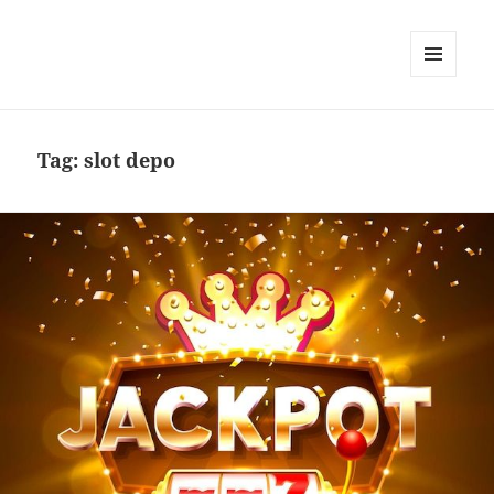
MENU
DAN
WIDGET
Tag:
slot depo