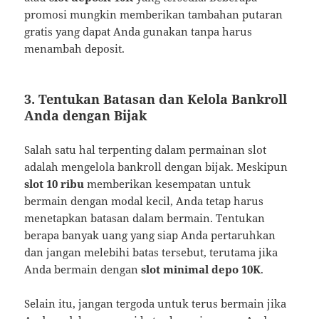
promosi mungkin memberikan tambahan putaran
gratis yang dapat Anda gunakan tanpa harus
menambah deposit.
3. Tentukan Batasan dan Kelola Bankroll
Anda dengan Bijak
Salah satu hal terpenting dalam permainan slot
adalah mengelola bankroll dengan bijak. Meskipun
slot 10 ribu
memberikan kesempatan untuk
bermain dengan modal kecil, Anda tetap harus
menetapkan batasan dalam bermain. Tentukan
berapa banyak uang yang siap Anda pertaruhkan
dan jangan melebihi batas tersebut, terutama jika
Anda bermain dengan
slot minimal depo 10K
.
Selain itu, jangan tergoda untuk terus bermain jika