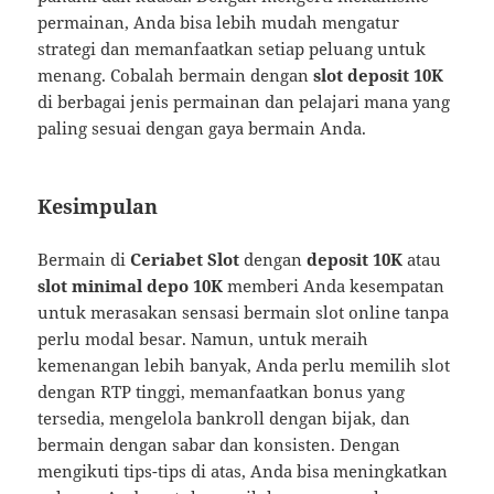
permainan, Anda bisa lebih mudah mengatur
strategi dan memanfaatkan setiap peluang untuk
menang. Cobalah bermain dengan
slot deposit 10K
di berbagai jenis permainan dan pelajari mana yang
paling sesuai dengan gaya bermain Anda.
Kesimpulan
Bermain di
Ceriabet Slot
dengan
deposit 10K
atau
slot minimal depo 10K
memberi Anda kesempatan
untuk merasakan sensasi bermain slot online tanpa
perlu modal besar. Namun, untuk meraih
kemenangan lebih banyak, Anda perlu memilih slot
dengan RTP tinggi, memanfaatkan bonus yang
tersedia, mengelola bankroll dengan bijak, dan
bermain dengan sabar dan konsisten. Dengan
mengikuti tips-tips di atas, Anda bisa meningkatkan